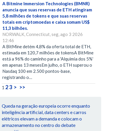
A Bitmine Immersion Technologies (BMNR)
anuncia que suas reservas de ETH atingiram
5,8 milhões de tokens e que suas reservas
totais em criptomoedas e caixa somam US$
11,3 bilhões.
NORWALK, Connecticut, seg, ago 3 2026
12:46
A BitMine detém 4,8% da oferta total de ETH,
estimada em 120,7 milhões de tokensA BitMine
está a 96% do caminho para a 'Alquimia dos 5%'
em apenas 13 mesesEm julho, o ETH superou o
Nasdaq 100 em 2.500 pontos-base,
registrando o…
2
3
>
>>
1
Queda na geração europeia ocorre enquanto
inteligência artificial, data centers e carros
elétricos elevam a demanda e colocam o
armazenamento no centro do debate