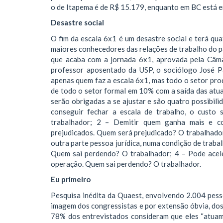
o de Itapema é de R$ 15.179, enquanto em BC está 
Desastre social
O fim da escala 6x1 é um desastre social e terá qu
maiores conhecedores das relações de trabalho do p
que acaba com a jornada 6x1, aprovada pela Câma
professor aposentado da USP, o sociólogo José P
apenas quem faz a escala 6x1, mas todo o setor prod
de todo o setor formal em 10% com a saída das atua
serão obrigadas a se ajustar e são quatro possibil
conseguir fechar a escala de trabalho, o custo
trabalhador; 2 – Demitir quem ganha mais e c
prejudicados. Quem será prejudicado? O trabalhador
outra parte pessoa jurídica, numa condição de traba
Quem sai perdendo? O trabalhador; 4 – Pode acel
operação. Quem sai perdendo? O trabalhador.
Eu primeiro
Pesquisa inédita da Quaest, envolvendo 2.004 pessoa
imagem dos congressistas e por extensão óbvia, dos
78% dos entrevistados consideram que eles “atuam 