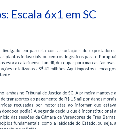
s: Escala 6x1 em SC
)
 divulgado em parceria com associações de exportadores,
s plantas industriais ou centros logísticos para o Paraguai
as está a catarinense Lunelli, de roupas para marcas famosas,
tações totalizadas US$ 42 milhões. Aqui impostos e encargos
tante.
o, ambas no Tribunal de Justiça de SC. A primeira manteve a
a de transportes ao pagamento de R$ 15 mil por danos morais
orridas recusadas por motoristas ao informar que estava
 dondoca podia? A segunda decidiu que é inconstitucional a
 início das sessões da Câmara de Vereadores de Três Barras,
ncípios fundamentais, como a laicidade do Estado, ou seja, a
er nenhuma religião.