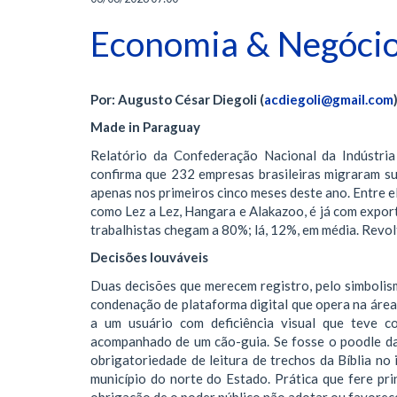
Economia & Negócio
Por: Augusto César Diegoli (
acdiegoli@gmail.com
Made in Paraguay
Relatório da Confederação Nacional da Indústria
confirma que 232 empresas brasileiras migraram sua
apenas nos primeiros cinco meses deste ano. Entre el
como Lez a Lez, Hangara e Alakazoo, é já com expor
trabalhistas chegam a 80%; lá, 12%, em média. Revol
Decisões louváveis
Duas decisões que merecem registro, pelo simbolism
condenação de plataforma digital que opera na áre
a um usuário com deficiência visual que teve c
acompanhado de um cão-guia. Se fosse o poodle da
obrigatoriedade de leitura de trechos da Bíblia no
município do norte do Estado. Prática que fere pri
obrigação de o poder público não adotar ou favorec