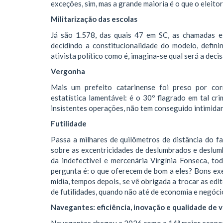
exceções, sim, mas a grande maioria é o que o eleitor
Militarização das escolas
Já são 1.578, das quais 47 em SC, as chamadas es
decidindo a constitucionalidade do modelo, defini
ativista político como é, imagina-se qual será a deci
Vergonha
Mais um prefeito catarinense foi preso por cor
estatística lamentável: é o 30º flagrado em tal 
insistentes operações, não tem conseguido intimidar 
Futilidade
Passa a milhares de quilômetros de distância do far
sobre as excentricidades de deslumbrados e deslum
da indefectível e mercenária Virgínia Fonseca, to
pergunta é: o que oferecem de bom a eles? Bons ex
mídia, tempos depois, se vê obrigada a trocar as ed
de futilidades, quando não até de economia e negócios
Navegantes: eficiência, inovação e qualidade de v
Navegantes chegou a 2026 como a 14ª maior economi