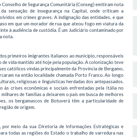
 o Conselho de Segurança Comunitária (Conseg) emitiram nota
da sensação de insegurança na Capital, onde criticam a
volvidos em crimes graves. A indignação das entidades, e que
caso em que um morador de rua que ateou fogo em viatura da
inte à audiência de custódia. É um Judiciário contaminado por
a nota.
s primeiros imigrantes italianos ao município, responsáveis
o de vida mantido até hoje pela população. A colonização teve
ses católicos vindas principalmente da Província de Bergamo,
barcaram na então localidade chamada Porto Franco. Ao longo
lturais, religiosas e linguísticas herdadas dos antepassados.
o às crises econômicas e sociais enfrentadas pela Itália no
milhares de famílias a deixarem o país em busca de melhores
es, os bergamascos de Botuverá têm a particularidade de
 região de origem.
, por meio da sua Diretoria de Informações Estratégicas e
ara todas as regiões do Estado o trabalho de varredura nas