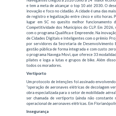
e tem a meta de alcançar o top 10 até 2030. O des
inovação e foco no cidadão. A cidade é uma das mai
de registro e legalização entre cinco e oito horas
lugar em SC no quesito melhor funcionamento d
Competitividade dos Municípios do CLP. Em 2026, 
com o programa Qualifica e Empreende. Na inovaçã
de Cidades Digitais e Inteligentes com o prêmio Pr
por servidores da Secretaria de Desenvolvimento 
gestão pública de forma integrada e com custo zer
o programa Navega Movi, que oferece 33 modalidade
pilates e ioga a lutas e grupos de bike. Além dis
todos os moradores.
Vertiporto
Um protocolo de intenções foi assinado envolvendo v
“operação de aeronaves elétricas de decolagem ver
obra especializada para o setor de mobilidade aérea
ser chamada de vertiporto (ainda não constante n
operacional de aeronaves elétricas. Em Florianópolis
Insegurança