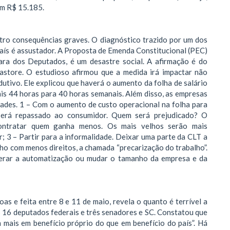
em R$ 15.185.
atro consequências graves. O diagnóstico trazido por um dos
aís é assustador. A Proposta de Emenda Constitucional (PEC)
ra dos Deputados, é um desastre social. A afirmação é do
astore. O estudioso afirmou que a medida irá impactar não
utivo. Ele explicou que haverá o aumento da folha de salário
is 44 horas para 40 horas semanais. Além disso, as empresas
idades. 1 – Com o aumento de custo operacional na folha para
 será repassado ao consumidor. Quem será prejudicado? O
ontratar quem ganha menos. Os mais velhos serão mais
; 3 – Partir para a informalidade. Deixar uma parte da CLT a
lho com menos direitos, a chamada “precarização do trabalho”.
erar a automatização ou mudar o tamanho da empresa e da
s e feita entre 8 e 11 de maio, revela o quanto é terrível a
 16 deputados federais e três senadores e SC. Constatou que
mais em benefício próprio do que em benefício do país”. Há