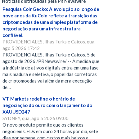
Notícias distribuídas pela PR Newswire
Pesquisa CoinGecko: A evolução ao longo de
nove anos da KuCoin reflete a transição das
criptomoedas de uma simples plataforma de
negociação para uma infraestrutura
confiável.
PROVIDENCIALES, Ilhas Turks e Caicos, qua,
ago 5 2026 17:42
PROVIDENCIALES, Ilhas Turks e Caicos, 5 de
agosto de 2026 /PRNewswire/ -- À medida que
a indústria de ativos digitais entra em uma fase
mais madura e seletiva, o papel das corretoras
de criptomoedas vai além da mera execução
de…
VT Markets redefine o horário de
negociação do ouro com o lançamento do
XAUUSD247
SYDNEY, qua, ago 5 2026 09:00
O novo produto permite que os clientes
negociem CFDs em ouro 24 horas por dia, sete
dias por semana, com custos mais baixos e