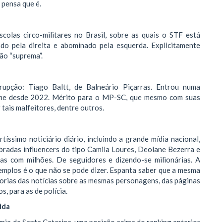
 pensa que é.
colas circo-militares no Brasil, sobre as quais o STF está
ndo pela direita e abominado pela esquerda. Explicitamente
são “suprema”.
rupção: Tiago Baltt, de Balneário Piçarras. Entrou numa
crime desde 2022. Mérito para o MP-SC, que mesmo com suas
tais malfeitores, dentre outros.
tíssimo noticiário diário, incluindo a grande mídia nacional,
bradas influencers do tipo Camila Loures, Deolane Bezerra e
das com milhões. De seguidores e dizendo-se milionárias. A
emplos é o que não se pode dizer. Espanta saber que a mesma
itorias das notícias sobre as mesmas personagens, das páginas
, para as de polícia.
ida
a de Santa Catarina, uma posição acima do ranking anterior