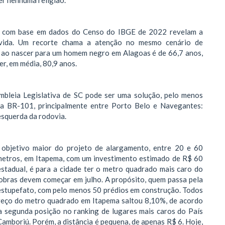
as com base em dados do Censo do IBGE de 2022 revelam a
e vida. Um recorte chama a atenção no mesmo cenário de
a ao nascer para um homem negro em Alagoas é de 66,7 anos,
r, em média, 80,9 anos.
mbleia Legislativa de SC pode ser uma solução, pelo menos
na BR-101, principalmente entre Porto Belo e Navegantes:
 esquerda da rodovia.
objetivo maior do projeto de alargamento, entre 20 e 60
ômetros, em Itapema, com um investimento estimado de R$ 60
estadual, é para a cidade ter o metro quadrado mais caro do
 obras devem começar em julho. A propósito, quem passa pela
 estupefato, com pelo menos 50 prédios em construção. Todos
preço do metro quadrado em Itapema saltou 8,10%, de acordo
a segunda posição no ranking de lugares mais caros do País
amboriú. Porém, a distância é pequena, de apenas R$ 6. Hoje,