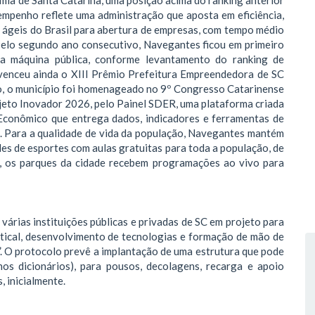
empenho reflete uma administração que aposta em eficiência,
s ágeis do Brasil para abertura de empresas, com tempo médio
. Pelo segundo ano consecutivo, Navegantes ficou em primeiro
a máquina pública, conforme levantamento do ranking de
venceu ainda o XIII Prêmio Prefeitura Empreendedora de SC
o, o município foi homenageado no 9º Congresso Catarinense
ojeto Inovador 2026, pelo Painel SDER, uma plataforma criada
Econômico que entrega dados, indicadores e ferramentas de
o. Para a qualidade de vida da população, Navegantes mantém
s de esportes com aulas gratuitas para toda a população, de
so, os parques da cidade recebem programações ao vivo para
árias instituições públicas e privadas de SC em projeto para
tical, desenvolvimento de tecnologias e formação de mão de
”. O protocolo prevê a implantação de uma estrutura que pode
os dicionários), para pousos, decolagens, recarga e apoio
, inicialmente.