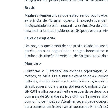
Brasis
Análises demográficas que estão sendo publicad
existência de “Brasis” quanto à expectativa d
desigualdade do país enquanto a estimativa de vid
uma mulher branca residente em SC pode esperar vive
Faixa da esquerda
Um projeto que acaba de ser protocolado na Asse
parcial, para os angustiados congestionamentos 
proíbe a circulação de veículos de carga na faixa da
Mais caro
Conforme o “Estadão”, em extensa reportagem, o 
metros, da Meia Praia, numa extensão de 4,6 quil
milhões, divididos entre a Prefeitura e o governo 
Brasil, superando a vizinha Balneário Camboriú. As
BR-101 e olha para a direita e esquerda se depara,
com mais de 20 andares. Nos últimos 12 meses, o 
com o Índice FipeZap. Atualmente, a cidade ocupa 
para comprar um imóvel, atrás apenas de Balneário C