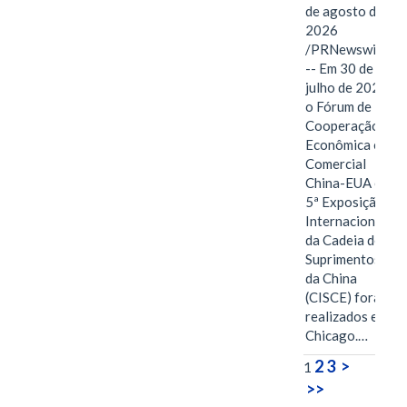
de agosto de
2026
/PRNewswire/
-- Em 30 de
julho de 2026,
o Fórum de
Cooperação
Econômica e
Comercial
China-EUA e a
5ª Exposição
Internacional
da Cadeia de
Suprimentos
da China
(CISCE) foram
realizados em
Chicago.…
2
3
>
1
>>