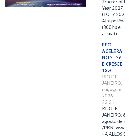
Tractor of the
Year 2027
(TOTY 2027:
Alta potência
(300 hp e
acima) e…
FFO
ACELERA
NO 2T26
E CRESCE
12%
RIO DE
JANEIRO,
qui, ago 6
2026
23:31
RIO DE
JANEIRO, 6 de
agosto de 2026
/PRNewswire/ -
- A ALLOS S.A.