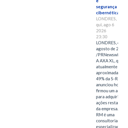
e
segurança
cibernética
LONDRES,
qui, ago 6
2026
23:30
LONDRES, 6 de
agosto de 2026
/PRNewswire/ -
A AXA XL, que
atualmente deté
aproximadament
49% da S-RM,
anunciou hoje qu
firmou um acord
para adquirir as
ações restantes
da empresa. A S-
RM é uma
consultoria
especializada