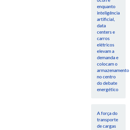
enquanto
inteligência
artificial,
data
centers e
carros
elétricos
elevam a
demanda e
colocam o
armazenamento
no centro
do debate
energético
A força do
transporte
de cargas