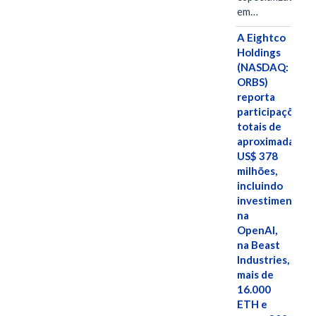
em…
A Eightco
Holdings
(NASDAQ:
ORBS)
reporta
participações
totais de
aproximadamen
US$ 378
milhões,
incluindo
investimentos
na
OpenAI,
na Beast
Industries,
mais de
16.000
ETH e