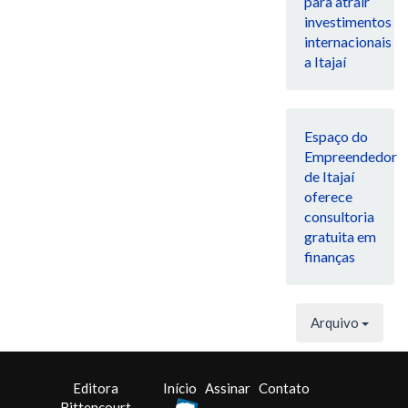
para atrair
investimentos
internacionais
a Itajaí
Espaço do
Empreendedor
de Itajaí
oferece
consultoria
gratuita em
finanças
Arquivo
Editora
Início
Assinar
Contato
Bittencourt