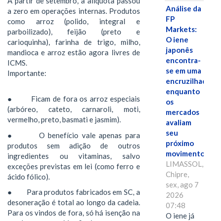
A partir de setembro, a alíquota passou
Análise da
a zero em operações internas. Produtos
FP
como arroz (polido, integral e
Markets:
parboilizado), feijão (preto e
O iene
carioquinha), farinha de trigo, milho,
japonês
mandioca e arroz estão agora livres de
encontra-
ICMS.
se em uma
Importante:
encruzilhada
enquanto
● Ficam de fora os arroz especiais
os
(arbóreo, cateto, carnaroli, moti,
mercados
vermelho, preto, basmati e jasmim).
avaliam
seu
● O benefício vale apenas para
próximo
produtos sem adição de outros
movimento.
ingredientes ou vitaminas, salvo
LIMASSOL,
exceções previstas em lei (como ferro e
Chipre,
ácido fólico).
sex, ago 7
● Para produtos fabricados em SC, a
2026
desoneração é total ao longo da cadeia.
07:48
Para os vindos de fora, só há isenção na
O iene já