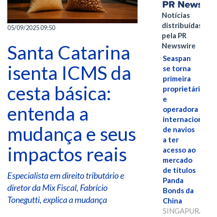
Notícias
distribuídas
05/09/2025 09:50
pela PR
Newswire
Santa Catarina
Seaspan
isenta ICMS da
se torna
primeira
cesta básica:
proprietária
e
entenda a
operadora
internacional
mudança e seus
de navios
a ter
impactos reais
acesso ao
mercado
de títulos
Especialista em direito tributário e
Panda
diretor da Mix Fiscal, Fabrício
Bonds da
Tonegutti, explica a mudança
China
SINGAPURA,