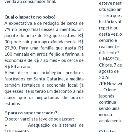
venda ao consumidor final.
esteve nesta
situação antes
— será que a
Qual o impacto no bolso?
história vai se
A expectativa é de redução de cerca de
repetir ou,
7% no preço final desses alimentos. Um
desta vez, o
pacote de arroz de 5kg que custava R$
cenário é
30 pode cair para aproximadamente R$
realmente
27,90. Para uma família que gasta R$
diferente?
100 mensais em arroz, feijão e farinha, a
LIMASSOL,
economia é de R$ 7 ao mês – ou cerca de
Chipre, 7 de
R$ 84 ao ano.
agosto de
Além disso, ao privilegiar produtos
2026
fabricados em Santa Catarina, a medida
/PRNewswire/
também fortalece a economia local, já
-- O iene
que esses itens terão um desconto ainda
japonês
maior que os importados de outros
continua
estados.
sendo uma
E para os supermercados?
moeda
O setor varejista teve de se ajustar:
amplamente…
● Adequação de sistemas de
faturamento.
O trator