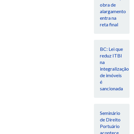
obra de
alargamento
entra na
reta final
BC: Lei que
reduz ITBI
na
integralização
de imóveis
é
sancionada
Seminário
de Direito
Portuário
acontece