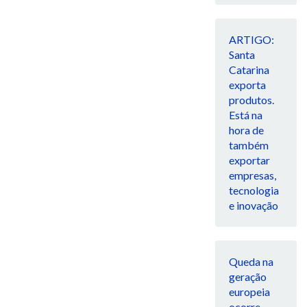
ARTIGO:
Santa
Catarina
exporta
produtos.
Está na
hora de
também
exportar
empresas,
tecnologia
e inovação
Queda na
geração
europeia
ocorre