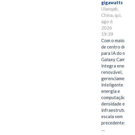
gigawatts
Ulanqab,
China, qui,
ago 6
2026
19:39
Com o maior edif
de centro de dad
para IA do mundo
Galaxy Campus
integra energia
renovável,
gerenciamento
inteligente de
energia e
computação de a
densidade em um
infraestrutura d
escala sem
precedentes.Ula
…