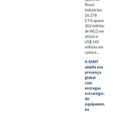
Beast
Industries,
16.278
ETH, quase
302 milhões
de WLD em
ativos e
US$ 142
milhões em
caixa e…
A SANY
amplia sua
presença
global
com
entregas
estratégicas
de
equipamentos
na