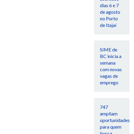
dias 6 e 7
de agosto
no Porto
de Itajaí
SIME de
BC inicia a
semana
com novas
vagas de
emprego
747
ampliam
oportunidades
para quem
busca