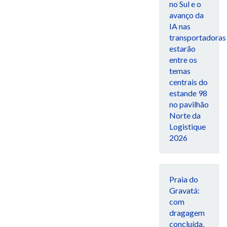
no Sul e o
avanço da
IA nas
transportadoras
estarão
entre os
temas
centrais do
estande 98
no pavilhão
Norte da
Logistique
2026
Praia do
Gravatá:
com
dragagem
concluída,