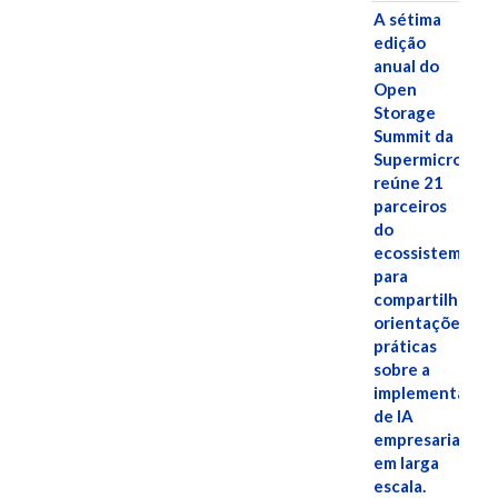
A sétima
edição
anual do
Open
Storage
Summit da
Supermicro
reúne 21
parceiros
do
ecossistema
para
compartilhar
orientações
práticas
sobre a
implementação
de IA
empresarial
em larga
escala.