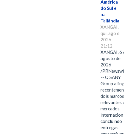
América
do Sul e
na
Tailândia
XANGAI,
qui, ago 6
2026
21:12
XANGAI, 6 de
agosto de
2026
/PRNewswire/
-- O SANY
Group atingiu
recentemente
dois marcos
relevantes em
mercados
internacionais,
concluindo
entregas
expressivas de