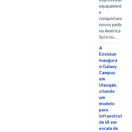
equipamentos
e
conquistando
novos pedidos
na América do
Sul e no…
A
Envision
inaugura
o Galaxy
Campus
em
Ulanqab,
criando
um
modelo
para
infraestrutura
de IA em
escala de