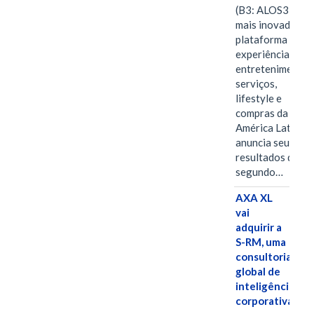
(B3: ALOS3), a
mais inovadora
plataforma de
experiências,
entretenimento,
serviços,
lifestyle e
compras da
América Latina
anuncia seus
resultados do
segundo…
AXA XL
vai
adquirir a
S-RM, uma
consultoria
global de
inteligência
corporativa