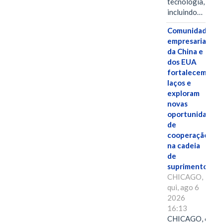
tecnologia,
incluindo…
Comunidades
empresariais
da China e
dos EUA
fortalecem
laços e
exploram
novas
oportunidades
de
cooperação
na cadeia
de
suprimentos.
CHICAGO,
qui, ago 6
2026
16:13
CHICAGO, 6