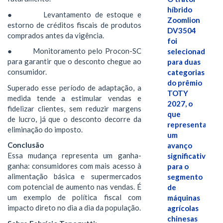
híbrido
● Levantamento de estoque e
Zoomlion
estorno de créditos fiscais de produtos
DV3504
comprados antes da vigência.
foi
● Monitoramento pelo Procon-SC
selecionado
para garantir que o desconto chegue ao
para duas
consumidor.
categorias
do prêmio
Superado esse período de adaptação, a
TOTY
medida tende a estimular vendas e
2027, o
fidelizar clientes, sem reduzir margens
que
de lucro, já que o desconto decorre da
representa
eliminação do imposto.
um
Conclusão
avanço
Essa mudança representa um ganha-
significativo
ganha: consumidores com mais acesso à
para o
alimentação básica e supermercados
segmento
com potencial de aumento nas vendas. É
de
um exemplo de política fiscal com
máquinas
impacto direto no dia a dia da população.
agrícolas
chinesas