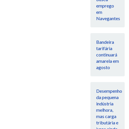
emprego
em
Navegantes
Bandeira
tarifária
continuará
amarela em
agosto
Desempenho
da pequena
indústria
melhora,
mas carga
tributária e
juros ainda