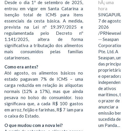
Desde o dia 1º de setembro de 2025,
hÃ¡ uma
entrou em vigor em Santa Catarina a
hora
isenção total de ICMS para itens
SINGAPURA,
essenciais da cesta básica. A medida,
7 de agosto de
prevista na Lei nº 19.397/2025 e
2026
regulamentada pelo Decreto nº
/PRNewswire/
1.141/2025, altera de forma
-- Seaspan
significativa a tributação dos alimentos
Corporation
mais consumidos pelas famílias
Pte. Ltd. A
catarinenses.
Seaspan, uma
das principais
Como era antes?
proprietárias
Até agosto, os alimentos básicos no
e operadoras
estado pagavam 7% de ICMS – uma
independentes
carga reduzida em relação às alíquotas
de ativos
normais (12% a 17%), mas que ainda
marítimos, tem
pesava no bolso do consumidor. Isso
o prazer de
significava que, a cada R$ 100 gastos
anunciar a
em arroz, feijão e farinhas, R$ 7 iam para
emissão bem-
o caixa do Estado.
sucedida de
O que mudou com a nova lei?
um Panda…