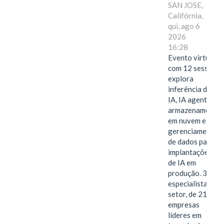
SAN JOSE,
Califórnia,
qui, ago 6
2026
16:28
Evento virtual
com 12 sessões
explora
inferência de
IA, IA agentiva,
armazenamento
em nuvem e
gerenciamento
de dados para
implantações
de IA em
produção. 38
especialistas do
setor, de 21
empresas
líderes em