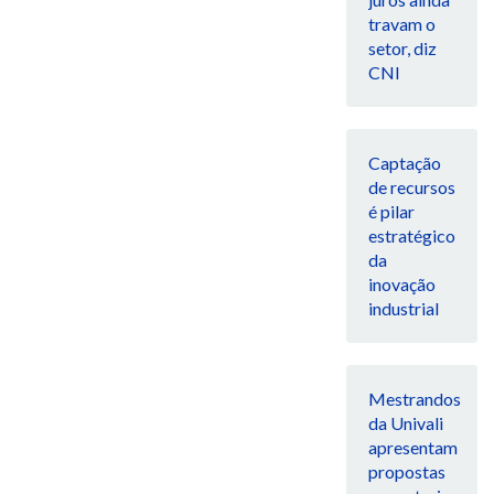
travam o
setor, diz
CNI
Captação
de recursos
é pilar
estratégico
da
inovação
industrial
Mestrandos
da Univali
apresentam
propostas