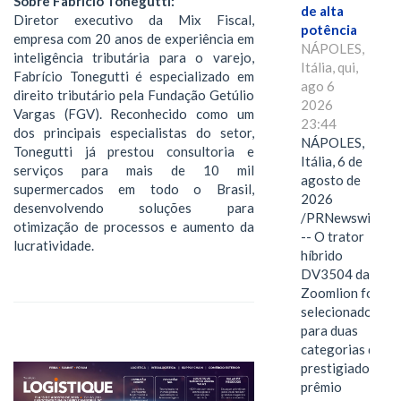
Sobre Fabrício Tonegutti:
de alta
Diretor executivo da Mix Fiscal,
potência
empresa com 20 anos de experiência em
NÁPOLES,
inteligência tributária para o varejo,
Itália, qui,
Fabrício Tonegutti é especializado em
ago 6
direito tributário pela Fundação Getúlio
2026
Vargas (FGV). Reconhecido como um
23:44
dos principais especialistas do setor,
NÁPOLES,
Tonegutti já prestou consultoria e
Itália, 6 de
serviços para mais de 10 mil
agosto de
supermercados em todo o Brasil,
2026
desenvolvendo soluções para
/PRNewswire/
otimização de processos e aumento da
-- O trator
lucratividade.
híbrido
DV3504 da
Zoomlion foi
selecionado
para duas
categorias do
prestigiado
prêmio