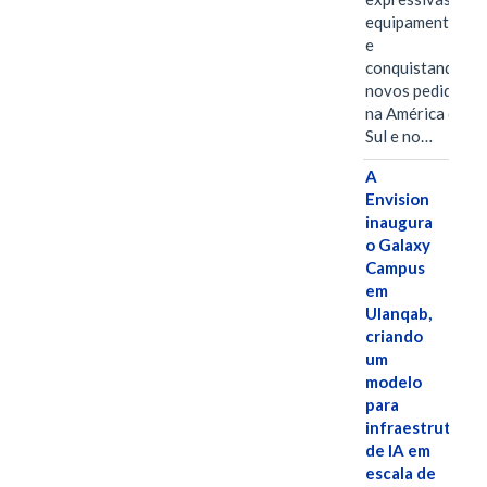
equipamentos
e
conquistando
novos pedidos
na América do
Sul e no…
A
Envision
inaugura
o Galaxy
Campus
em
Ulanqab,
criando
um
modelo
para
infraestrutura
de IA em
escala de