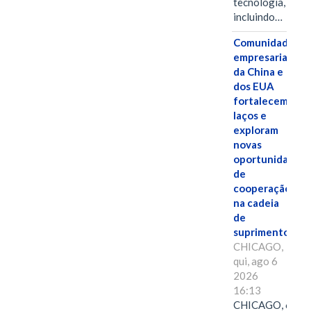
tecnologia,
incluindo…
Comunidades
empresariais
da China e
dos EUA
fortalecem
laços e
exploram
novas
oportunidades
de
cooperação
na cadeia
de
suprimentos.
CHICAGO,
qui, ago 6
2026
16:13
CHICAGO, 6