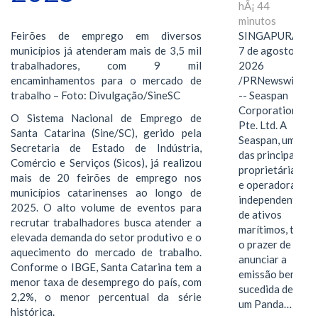
hÃ¡ 44
minutos
SINGAPURA,
Feirões de emprego em diversos
7 de agosto de
municípios já atenderam mais de 3,5 mil
2026
trabalhadores, com 9 mil
/PRNewswire/
encaminhamentos para o mercado de
-- Seaspan
trabalho – Foto: Divulgação/SineSC
Corporation
O Sistema Nacional de Emprego de
Pte. Ltd. A
Santa Catarina (Sine/SC), gerido pela
Seaspan, uma
Secretaria de Estado de Indústria,
das principais
Comércio e Serviços (Sicos), já realizou
proprietárias
mais de 20 feirões de emprego nos
e operadoras
municípios catarinenses ao longo de
independentes
2025. O alto volume de eventos para
de ativos
recrutar trabalhadores busca atender a
marítimos, tem
elevada demanda do setor produtivo e o
o prazer de
aquecimento do mercado de trabalho.
anunciar a
Conforme o IBGE, Santa Catarina tem a
emissão bem-
menor taxa de desemprego do país, com
sucedida de
2,2%, o menor percentual da série
um Panda…
histórica.