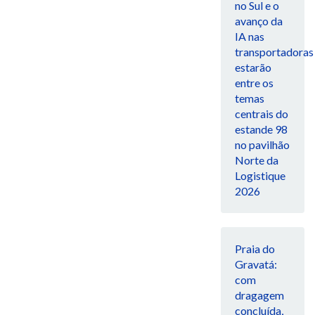
no Sul e o
avanço da
IA nas
transportadoras
estarão
entre os
temas
centrais do
estande 98
no pavilhão
Norte da
Logistique
2026
Praia do
Gravatá:
com
dragagem
concluída,