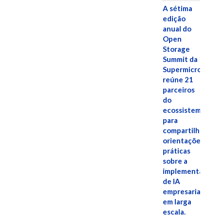
A sétima
edição
anual do
Open
Storage
Summit da
Supermicro
reúne 21
parceiros
do
ecossistema
para
compartilhar
orientações
práticas
sobre a
implementação
de IA
empresarial
em larga
escala.