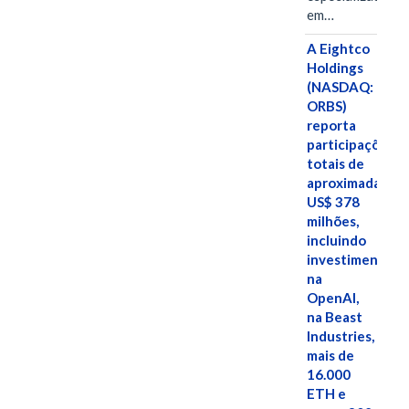
em…
A Eightco
Holdings
(NASDAQ:
ORBS)
reporta
participações
totais de
aproximadamen
US$ 378
milhões,
incluindo
investimentos
na
OpenAI,
na Beast
Industries,
mais de
16.000
ETH e