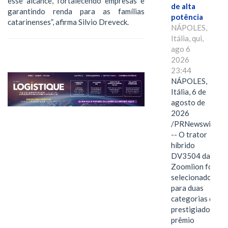
esse alcance, fortalecendo empresas e
de alta
garantindo renda para as famílias
potência
catarinenses”, afirma Silvio Dreveck.
NÁPOLES,
Itália, qui,
ago 6
2026
23:44
NÁPOLES,
Itália, 6 de
agosto de
2026
/PRNewswire/
-- O trator
híbrido
DV3504 da
Zoomlion foi
selecionado
para duas
categorias do
prestigiado
prêmio