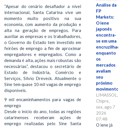
Análise da
“Apesar do cenário desafiador a nível
FP
internacional, Santa Catarina vive um
Markets:
momento muito positivo na sua
O iene
economia, com aumento da produção e
japonês
alta na geração de empregos. Para
encontra-
auxiliar as empresas e os trabalhadores,
se em uma
o Governo do Estado tem investido em
encruzilhada
feirões de emprego a fim de aproximar
enquanto
empregadores e empregados. Como a
os
demanda é alta, ações mais robustas são
mercados
necessárias”, destacou o secretário de
avaliam
Estado de Indústria, Comércio e
seu
Serviços, Silvio Dreveck. Atualmente o
próximo
Sine tem quase 10 mil vagas de emprego
movimento.
disponíveis.
LIMASSOL,
9 mil encaminhamentos para vagas de
Chipre,
emprego
sex, ago 7
Desde o início do ano, todas as regiões
2026
catarinenses receberam ações de
07:48
emprego realizadas pelo Sine Santa
O iene já