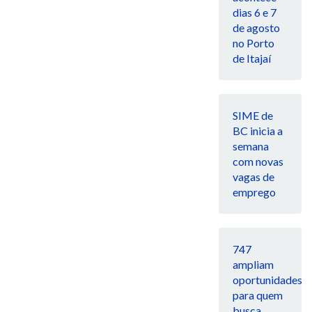
dias 6 e 7
de agosto
no Porto
de Itajaí
SIME de
BC inicia a
semana
com novas
vagas de
emprego
747
ampliam
oportunidades
para quem
busca