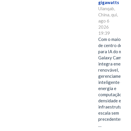
gigawatts
Ulanqab,
China, qui,
ago 6
2026
19:39
Com o maior edif
de centro de dad
para IA do mundo
Galaxy Campus
integra energia
renovável,
gerenciamento
inteligente de
energia e
computação de a
densidade em um
infraestrutura d
escala sem
precedentes.Ula
…