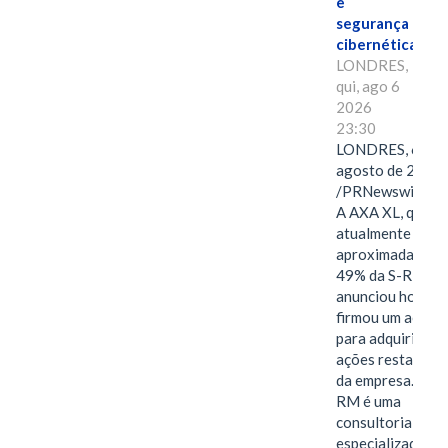
e
segurança
cibernética
LONDRES,
qui, ago 6
2026
23:30
LONDRES, 6 de
agosto de 2026
/PRNewswire/ -
A AXA XL, que
atualmente deté
aproximadament
49% da S-RM,
anunciou hoje qu
firmou um acord
para adquirir as
ações restantes
da empresa. A S-
RM é uma
consultoria
especializada