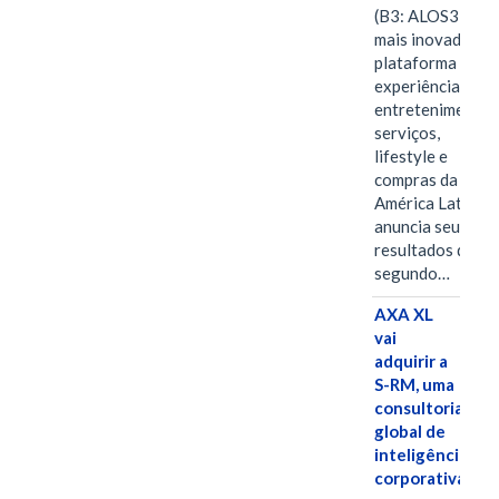
(B3: ALOS3), a
mais inovadora
plataforma de
experiências,
entretenimento,
serviços,
lifestyle e
compras da
América Latina
anuncia seus
resultados do
segundo…
AXA XL
vai
adquirir a
S-RM, uma
consultoria
global de
inteligência
corporativa