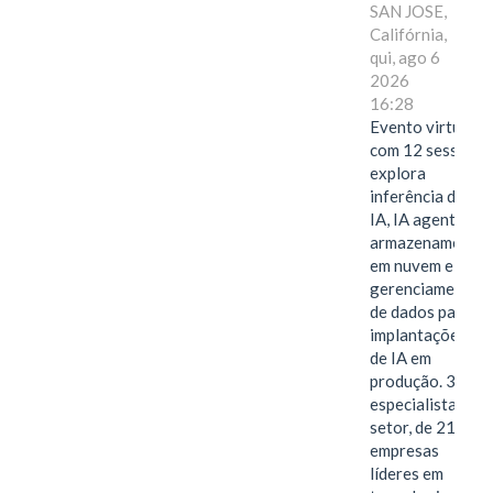
SAN JOSE,
Califórnia,
qui, ago 6
2026
16:28
Evento virtual
com 12 sessões
explora
inferência de
IA, IA agentiva,
armazenamento
em nuvem e
gerenciamento
de dados para
implantações
de IA em
produção. 38
especialistas do
setor, de 21
empresas
líderes em