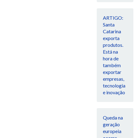
ARTIGO:
Santa
Catarina
exporta
produtos.
Está na
hora de
também
exportar
empresas,
tecnologia
e inovação
Queda na
geração
europeia
ocorre