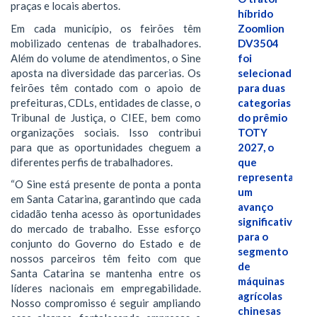
praças e locais abertos.
híbrido
Em cada município, os feirões têm
Zoomlion
mobilizado centenas de trabalhadores.
DV3504
Além do volume de atendimentos, o Sine
foi
aposta na diversidade das parcerias. Os
selecionado
feirões têm contado com o apoio de
para duas
prefeituras, CDLs, entidades de classe, o
categorias
Tribunal de Justiça, o CIEE, bem como
do prêmio
organizações sociais. Isso contribui
TOTY
para que as oportunidades cheguem a
2027, o
diferentes perfis de trabalhadores.
que
representa
“O Sine está presente de ponta a ponta
um
em Santa Catarina, garantindo que cada
avanço
cidadão tenha acesso às oportunidades
significativo
do mercado de trabalho. Esse esforço
para o
conjunto do Governo do Estado e de
segmento
nossos parceiros têm feito com que
de
Santa Catarina se mantenha entre os
máquinas
líderes nacionais em empregabilidade.
agrícolas
Nosso compromisso é seguir ampliando
chinesas