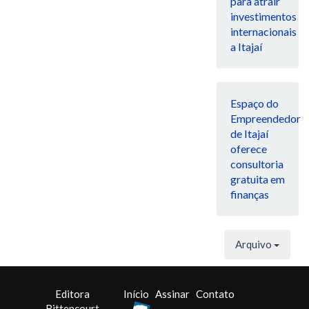
para atrair
investimentos
internacionais
a Itajaí
Espaço do
Empreendedor
de Itajaí
oferece
consultoria
gratuita em
finanças
Arquivo
Editora
Início
Assinar
Contato
Bittencourt