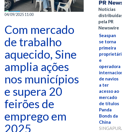
Notícias
04/09/2025 11:00
distribuídas
pela PR
Com mercado
Newswire
Seaspan
de trabalho
se torna
primeira
aquecido, Sine
proprietária
e
amplia ações
operadora
internacional
nos municípios
de navios
a ter
e supera 20
acesso ao
mercado
feirões de
de títulos
Panda
emprego em
Bonds da
China
2025
SINGAPURA,