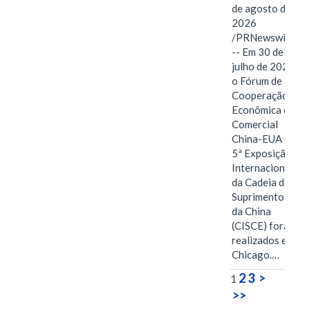
de agosto de
2026
/PRNewswire/
-- Em 30 de
julho de 2026,
o Fórum de
Cooperação
Econômica e
Comercial
China-EUA e a
5ª Exposição
Internacional
da Cadeia de
Suprimentos
da China
(CISCE) foram
realizados em
Chicago.…
2
3
>
1
>>