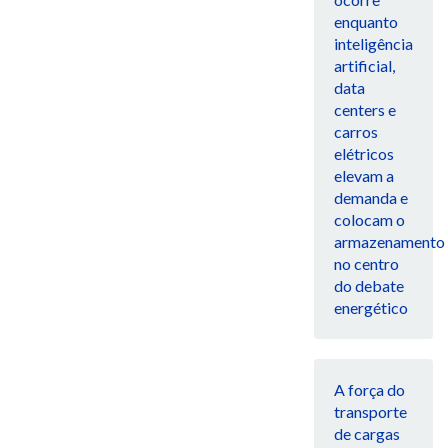
enquanto
inteligência
artificial,
data
centers e
carros
elétricos
elevam a
demanda e
colocam o
armazenamento
no centro
do debate
energético
A força do
transporte
de cargas