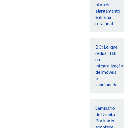
obra de
alargamento
entra na
reta final
BC: Lei que
reduz ITBI
na
integralização
de imóveis
é
sancionada
Seminário
de Direito
Portuário
acontece