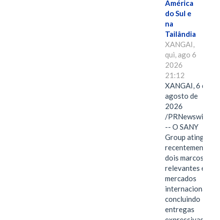
América
do Sul e
na
Tailândia
XANGAI,
qui, ago 6
2026
21:12
XANGAI, 6 de
agosto de
2026
/PRNewswire/
-- O SANY
Group atingiu
recentemente
dois marcos
relevantes em
mercados
internacionais,
concluindo
entregas
expressivas de