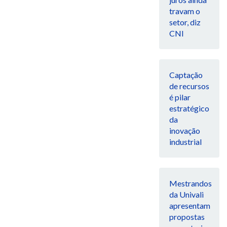
travam o
setor, diz
CNI
Captação
de recursos
é pilar
estratégico
da
inovação
industrial
Mestrandos
da Univali
apresentam
propostas