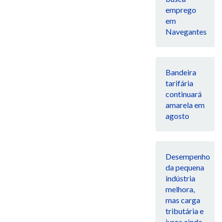
emprego
em
Navegantes
Bandeira
tarifária
continuará
amarela em
agosto
Desempenho
da pequena
indústria
melhora,
mas carga
tributária e
juros ainda