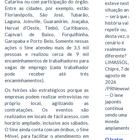
Catarina ou com participação do órgão.
esteve nesta
Entre as cidades, por exemplo, estão
situação antes
Florianópolis, São José, Tubarão,
— será que a
Laguna, Joinville, Guaramirim, Joaçaba,
história vai se
Herval d’Oeste, Timbó, Curitibanos,
repetir ou,
Capivari de Baixo, Forquilhinha,
desta vez, o
Garopaba e Porto Belo. Somente nessas
cenário é
ações o Sine atendeu mais de 3,5 mil
realmente
pessoas e realizou cerca de 9 mil
diferente?
encaminhamentos de trabalhadores para
LIMASSOL,
vagas de emprego (cada trabalhador
Chipre, 7 de
pode receber até três
agosto de
encaminhamentos).
2026
/PRNewswire/
Os feirões são estratégicos porque as
-- O iene
empresas podem realizar entrevistas no
japonês
próprio local, agilizando as
continua
contratações. Os eventos são
sendo uma
realizados em locais de fácil acesso, com
moeda
horário ampliado, inclusive aos sábados.
amplamente…
O Sine ainda conta com um ônibus, o Sine
Móvel, para facilitar o atendimento em
O trator