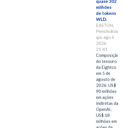
quase 302
milhões
de tokens
WLD.
EASTON,
Pensilvânia,
qui, ago 6
2026
21:41
Composição
do tesouro
da Eightco
em 5 de
agosto de
2026: US$
90 milhões
em ações
indiretas da
OpenAI,
US$ 18
milhões em
ações da