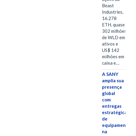
Beast
Industries,
16.278
ETH, quase
302 milhões
de WLD em
ativos e
US$ 142
milhões em
caixa e…
A SANY
amplia sua
presença
global
com
entregas
estratégicas
de
equipamentos
na