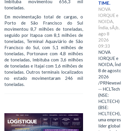
Imbituba movimentou 656,3 mil
TIME.
toneladas.
NOVA
IORQUE e
Em movimentação total de cargas, o
NOIDA,
Porto de São Francisco do Sul
Índia, sÃ¡b,
movimentou 8,7 milhões de toneladas,
ago 8
seguido por Itapoa com 8,1 milhões de
2026
toneladas, Terminal Aquaviário de São
09:33
Francisco do Sul, com 5,1 milhões de
NOVA
toneladas, Portonave com 4,8 milhões
IORQUE e
de toneladas, Imbituba com 3,6 milhões
NOIDA, Índia,
de toneladas e Itajaí com 1,6 milhões de
8 de agosto de
toneladas. Outros terminais localizados
2026
no estado movimentaram 246 mil
/PRNewswire/
toneladas.
-- HCLTech
(NSE:
HCLTECH)
(BSE:
HCLTECH),
uma empresa
líder global em