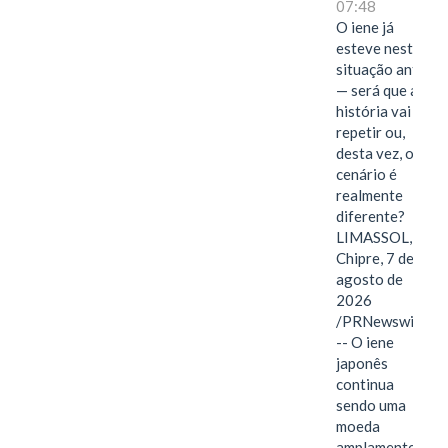
07:48
O iene já
esteve nesta
situação antes
— será que a
história vai se
repetir ou,
desta vez, o
cenário é
realmente
diferente?
LIMASSOL,
Chipre, 7 de
agosto de
2026
/PRNewswire/
-- O iene
japonês
continua
sendo uma
moeda
amplamente…