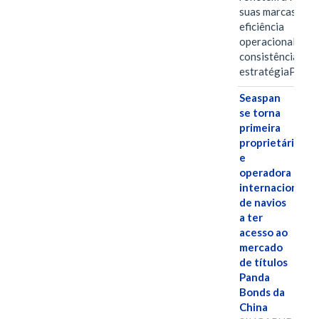
suas marcas, a
eficiência
operacional e a
consistência de 
estratégiaPOR
Seaspan
se torna
primeira
proprietária
e
operadora
internacional
de navios
a ter
acesso ao
mercado
de títulos
Panda
Bonds da
China