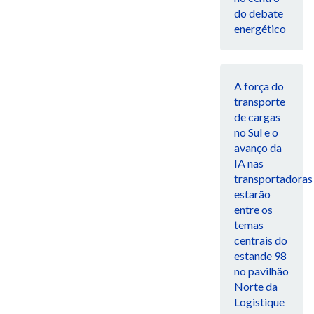
do debate
energético
A força do
transporte
de cargas
no Sul e o
avanço da
IA nas
transportadoras
estarão
entre os
temas
centrais do
estande 98
no pavilhão
Norte da
Logistique