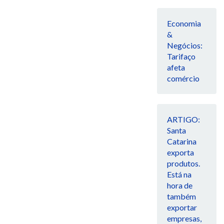
Economia
&
Negócios:
Tarifaço
afeta
comércio
ARTIGO:
Santa
Catarina
exporta
produtos.
Está na
hora de
também
exportar
empresas,