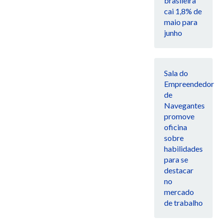
brasileira
cai 1,8% de
maio para
junho
Sala do
Empreendedor
de
Navegantes
promove
oficina
sobre
habilidades
para se
destacar
no
mercado
de trabalho