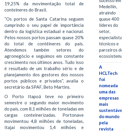
sucesso em
19,25% da movimentação total de
Medellín,
conteineres do Brasil.
atraindo
quase 400
“Os portos de Santa Catarina seguem
líderes do
cumprindo o seu papel de importância
setor,
dentro da logística estadual e nacional.
especialistas
Pelos nossos portos passam quase 20%
técnicos e
do total de contêineres do país.
parceiros do
Atendemos também setores do
ecossistema.…
agronegócio e seguimos em constante
crescimento nos últimos anos. Tudo isso
A
é resultado de um trabalho sério e de
HCLTech
planejamento dos gestores dos nossos
foi
portos públicos e privados”, avalia o
nomeada
secretário da SPAF, Beto Martins.
uma das
O Porto Itapoá teve no primeiro
empresas
semestre o segundo maior movimento
mais
do país, com 8,1 milhões de toneladas em
sustentáveis
cargas conteinerizadas. Portonave
do mundo
movimentou 4,8 milhões de toneladas,
pela
Itajaí movimentou 1,4 milhões e
revista