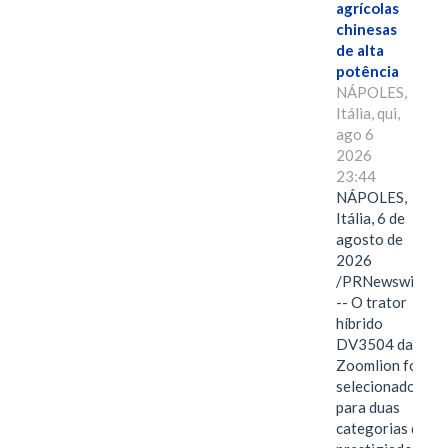
agrícolas
chinesas
de alta
potência
NÁPOLES,
Itália, qui,
ago 6
2026
23:44
NÁPOLES,
Itália, 6 de
agosto de
2026
/PRNewswire/
-- O trator
híbrido
DV3504 da
Zoomlion foi
selecionado
para duas
categorias do