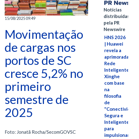
Notícias
distribuídas
15/08/2025 09:49
pela PR
Newswire
Movimentação
HNS 2026
de cargas nos
| Huawei
revela a
portos de SC
aprimorada
Rede
cresce 5,2% no
Inteligente
Xinghe
primeiro
com base
na
semestre de
filosofia
de
2025
"Conectividade
Segura e
Inteligente"
para
Foto: Jonatã Rocha/SecomGOVSC
impulsionar