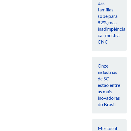
das
famílias
sobe para
82%, mas
inadimplência
cai, mostra
CNC
Onze
indústrias
de SC
estão entre
as mais
inovadoras
do Brasil
Mercosul-