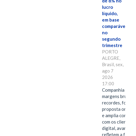
de 8% no
lucro
líquido,
em base
comparável,
no
segundo
trimestre
PORTO
ALEGRE,
Brasil, sex,
ago 7
2026
17:00
Companhia alcan
margens brutas
recordes, fortal
proposta omnica
e amplia conexã
com os clientes 
digital, avanços 
refletem a força 