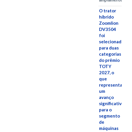
O trator
híbrido
Zoomlion
DV3504
foi
selecionado
para duas
categorias
do prêmio
TOTY
2027, o
que
representa
um
avanço
significativo
para o
segmento
de
máquinas