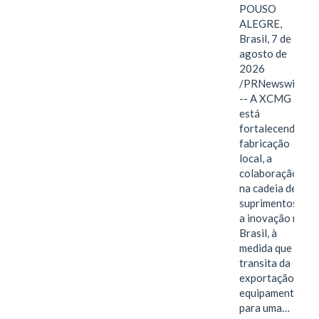
POUSO
ALEGRE,
Brasil, 7 de
agosto de
2026
/PRNewswire/
-- A XCMG
está
fortalecendo a
fabricação
local, a
colaboração
na cadeia de
suprimentos e
a inovação no
Brasil, à
medida que
transita da
exportação de
equipamentos
para uma…