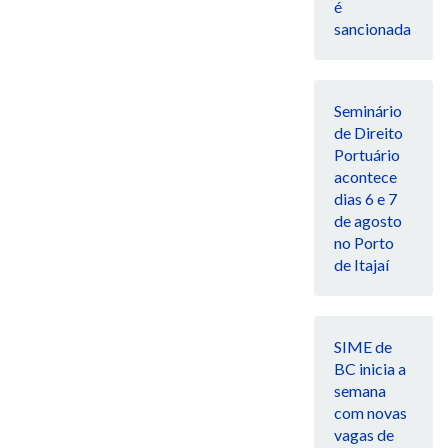
é
sancionada
Seminário
de Direito
Portuário
acontece
dias 6 e 7
de agosto
no Porto
de Itajaí
SIME de
BC inicia a
semana
com novas
vagas de