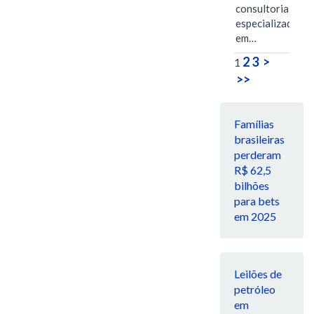
consultoria
especializada
em…
2
3
>
1
>>
Famílias
brasileiras
perderam
R$ 62,5
bilhões
para bets
em 2025
Leilões de
petróleo
em