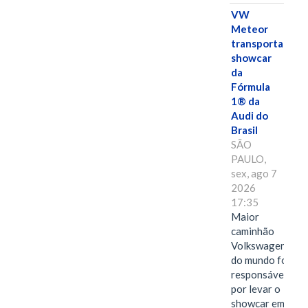
VW
Meteor
transporta
showcar
da
Fórmula
1® da
Audi do
Brasil
SÃO
PAULO,
sex, ago 7
2026
17:35
Maior
caminhão
Volkswagen
do mundo foi
responsável
por levar o
showcar em