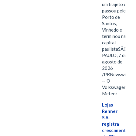
um trajeto que
passou pelo
Porto de
Santos,
Vinhedo e
terminou na
capital
paulistaSÃO
PAULO, 7 de
agosto de
2026
/PRNewswire/
-- O
Volkswagen
Meteor…
Lojas
Renner
S.A.
registra
crescimento