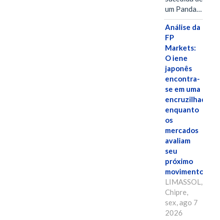
um Panda…
Análise da
FP
Markets:
O iene
japonês
encontra-
se em uma
encruzilhada
enquanto
os
mercados
avaliam
seu
próximo
movimento.
LIMASSOL,
Chipre,
sex, ago 7
2026