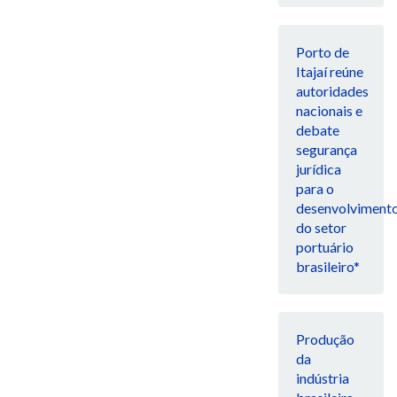
Porto de
Itajaí reúne
autoridades
nacionais e
debate
segurança
jurídica
para o
desenvolviment
do setor
portuário
brasileiro*
Produção
da
indústria