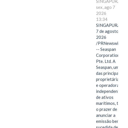
SINGAPURA,
sex, ago 7
2026
13:34
SINGAPURA,
7 de agosto de
2026
/PRNewswire/
-- Seaspan
Corporation
Pte. Ltd. A
Seaspan, uma
das principais
proprietárias
e operadoras
independentes
de ativos
marítimos, tem
o prazer de
anunciar a
emissão bem-
sucedida de