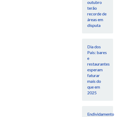
outubro
terão
recorde de
áreas em
disputa
Dia dos
Pais: bares
e
restaurantes
esperam
faturar
mais do
que em
2025
Endividamento