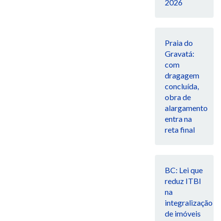
2026
Praia do
Gravatá:
com
dragagem
concluída,
obra de
alargamento
entra na
reta final
BC: Lei que
reduz ITBI
na
integralização
de imóveis