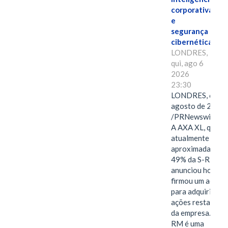
corporativa
e
segurança
cibernética
LONDRES,
qui, ago 6
2026
23:30
LONDRES, 6 de
agosto de 2026
/PRNewswire/ -
A AXA XL, que
atualmente deté
aproximadament
49% da S-RM,
anunciou hoje qu
firmou um acord
para adquirir as
ações restantes
da empresa. A S-
RM é uma