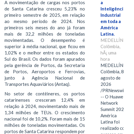
a
A movimentação de cargas nos portos
Inteligência
de Santa Catarina cresceu 5,23% no
Industrial
primeiro semestre de 2025, em relação
em toda a
ao mesmo período de 2024. Nos
América
primeiros seis meses do ano já foram
Latina.
mais de 32,2 milhões de toneladas
MEDELLÍN,
movimentadas. O desempenho é
Colômbia,
superior à média nacional, que ficou em
hÃ¡ uma
1,02% e o melhor entre os estados do
hora
Sul do Brasil. Os dados foram apurados
MEDELLÍN,
pela gerência de Portos, da Secretaria
Colômbia, 8 de
de Portos, Aeroportos e Ferrovias,
agosto de
junto à Agência Nacional de
2026
Transportes Aquaviários (Antaq).
/PRNewswire/
No setor de contêineres, os portos
-- O Huawei
catarinenses cresceram 12,4% em
Network
relação à 2024, movimentando mais de
Summit 2026
1,34 milhões de TEUs. O crescimento
América
nacional foi de 10,2%. Foram mais de 15
Latina foi
milhões de toneladas movimentadas. Os
realizado com
portos de Santa Catarina respondem por