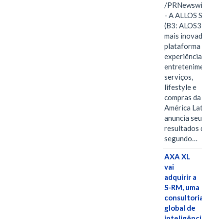
/PRNewswire/ -
- A ALLOS S.A.
(B3: ALOS3), a
mais inovadora
plataforma de
experiências,
entretenimento,
serviços,
lifestyle e
compras da
América Latina
anuncia seus
resultados do
segundo…
AXA XL
vai
adquirir a
S-RM, uma
consultoria
global de
inteligência