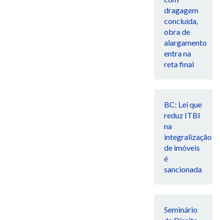
dragagem
concluída,
obra de
alargamento
entra na
reta final
BC: Lei que
reduz ITBI
na
integralização
de imóveis
é
sancionada
Seminário