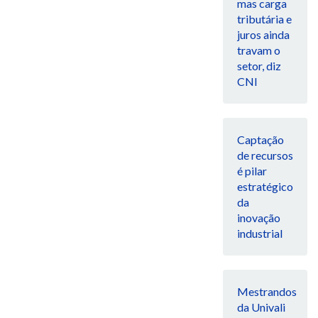
mas carga
tributária e
juros ainda
travam o
setor, diz
CNI
Captação
de recursos
é pilar
estratégico
da
inovação
industrial
Mestrandos
da Univali