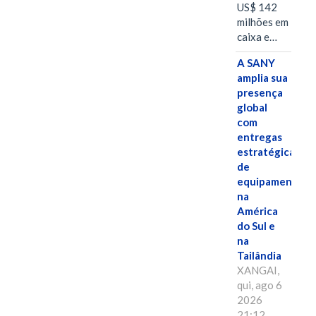
US$ 142
milhões em
caixa e…
A SANY
amplia sua
presença
global
com
entregas
estratégicas
de
equipamentos
na
América
do Sul e
na
Tailândia
XANGAI,
qui, ago 6
2026
21:12