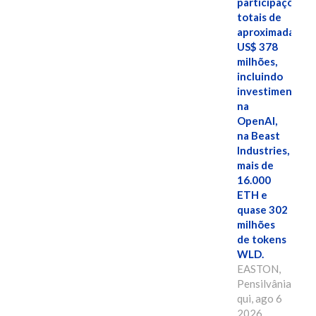
participações
totais de
aproximadamen
US$ 378
milhões,
incluindo
investimentos
na
OpenAI,
na Beast
Industries,
mais de
16.000
ETH e
quase 302
milhões
de tokens
WLD.
EASTON,
Pensilvânia,
qui, ago 6
2026