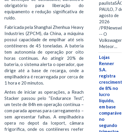
paulistaSÃO
obrigatório para liberação do
PAULO, 7 de
equipamento e redução significativa de
agosto de
ruído.
2026
Fabricada pela Shanghai Zhenhua Heavy
/PRNewswire/
Industries (ZPCM), da China, a máquina
-- O
possui capacidade de empilhar até seis
Volkswagen
contêineres de 45 toneladas. A bateria
Meteor…
tem autonomia de operação por oito
Lojas
horas contínuas. Ao atingir 20% de
Renner
bateria, o sistema alerta o operador, que
S.A.
dirige até a base de recarga, onde a
registra
empilhadeira é recarregada por cerca de
crescimento
1 hora e 20 minutos.
de 8% no
Antes de iniciar as operações, a Reach
lucro
Stacker passou pelo “Endurance Test”,
líquido,
um teste de 84h em operação contínua –
em base
com parada apenas para carregamento –
comparável,
sem apresentar falhas. A empilhadeira
no
opera no depot da Iceport, câmara
segundo
frigorífica, onde os contêineres reefer
trimestre