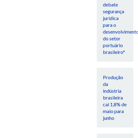
debate
segurança
jurídica
para o
desenvolviment
do setor
portuário
brasileiro*
Produção
da
indústria
brasileira
cai 1,8% de
maio para
junho