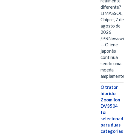
realmente
diferente?
LIMASSOL,
Chipre, 7 de
agosto de
2026
/PRNewswire/
-- O iene
japonês
continua
sendo uma
moeda
amplamente…
O trator
híbrido
Zoomlion
DV3504
foi
selecionado
para duas
categorias