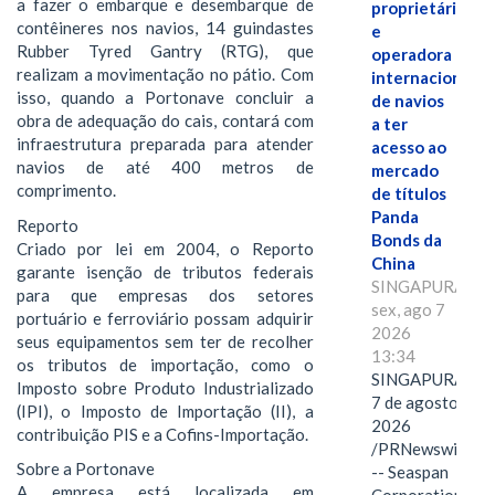
a fazer o embarque e desembarque de
proprietária
contêineres nos navios, 14 guindastes
e
Rubber Tyred Gantry (RTG), que
operadora
realizam a movimentação no pátio. Com
internacional
isso, quando a Portonave concluir a
de navios
obra de adequação do cais, contará com
a ter
infraestrutura preparada para atender
acesso ao
navios de até 400 metros de
mercado
comprimento.
de títulos
Panda
Reporto
Bonds da
Criado por lei em 2004, o Reporto
China
garante isenção de tributos federais
SINGAPURA,
para que empresas dos setores
sex, ago 7
portuário e ferroviário possam adquirir
2026
seus equipamentos sem ter de recolher
13:34
os tributos de importação, como o
SINGAPURA,
Imposto sobre Produto Industrializado
7 de agosto de
(IPI), o Imposto de Importação (II), a
2026
contribuição PIS e a Cofins-Importação.
/PRNewswire/
Sobre a Portonave
-- Seaspan
A empresa está localizada em