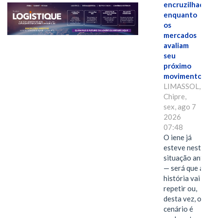
encruzilhada
enquanto
os
mercados
avaliam
seu
próximo
movimento.
LIMASSOL,
Chipre,
sex, ago 7
2026
07:48
O iene já
esteve nesta
situação antes
— será que a
história vai se
repetir ou,
desta vez, o
cenário é