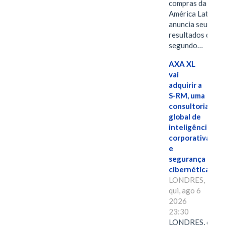
compras da
América Latina
anuncia seus
resultados do
segundo…
AXA XL
vai
adquirir a
S-RM, uma
consultoria
global de
inteligência
corporativa
e
segurança
cibernética
LONDRES,
qui, ago 6
2026
23:30
LONDRES, 6 de