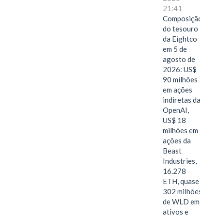
21:41
Composição
do tesouro
da Eightco
em 5 de
agosto de
2026: US$
90 milhões
em ações
indiretas da
OpenAI,
US$ 18
milhões em
ações da
Beast
Industries,
16.278
ETH, quase
302 milhões
de WLD em
ativos e