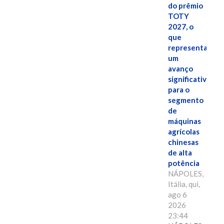
do prêmio
TOTY
2027, o
que
representa
um
avanço
significativo
para o
segmento
de
máquinas
agrícolas
chinesas
de alta
potência
NÁPOLES,
Itália, qui,
ago 6
2026
23:44