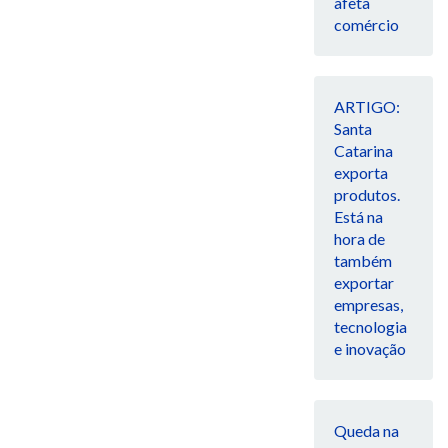
afeta
comércio
ARTIGO:
Santa
Catarina
exporta
produtos.
Está na
hora de
também
exportar
empresas,
tecnologia
e inovação
Queda na