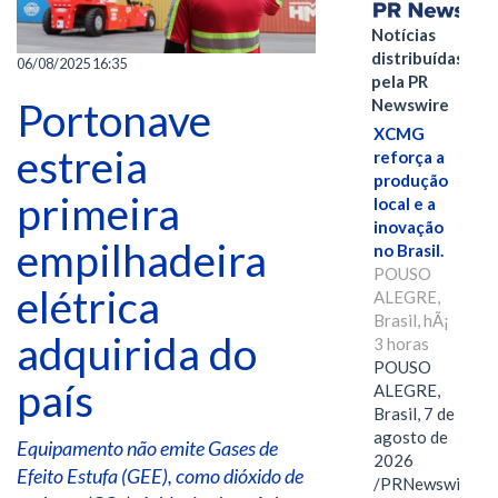
Notícias
distribuídas
06/08/2025 16:35
pela PR
Portonave
Newswire
XCMG
estreia
reforça a
produção
primeira
local e a
inovação
empilhadeira
no Brasil.
POUSO
elétrica
ALEGRE,
Brasil, hÃ¡
adquirida do
3 horas
POUSO
país
ALEGRE,
Brasil, 7 de
agosto de
Equipamento não emite Gases de
2026
Efeito Estufa (GEE), como dióxido de
/PRNewswire/