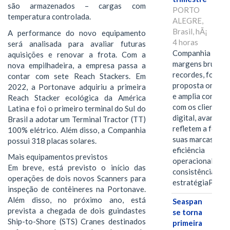
são armazenados – cargas com
PORTO
temperatura controlada.
ALEGRE,
Brasil, hÃ¡
A performance do novo equipamento
4 horas
será analisada para avaliar futuras
Companhia alcan
aquisições e renovar a frota. Com a
margens brutas
nova empilhadeira, a empresa passa a
recordes, fortal
contar com sete Reach Stackers. Em
proposta omnica
2022, a Portonave adquiriu a primeira
e amplia conexã
Reach Stacker ecológica da América
com os clientes 
Latina e foi o primeiro terminal do Sul do
digital, avanços 
Brasil a adotar um Terminal Tractor (TT)
refletem a força 
100% elétrico. Além disso, a Companhia
suas marcas, a
possui 318 placas solares.
eficiência
Mais equipamentos previstos
operacional e a
Em breve, está previsto o início das
consistência de 
operações de dois novos Scanners para
estratégiaPOR
inspeção de contêineres na Portonave.
Além disso, no próximo ano, está
Seaspan
prevista a chegada de dois guindastes
se torna
Ship-to-Shore (STS) Cranes destinados
primeira