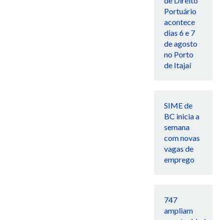
de Direito
Portuário
acontece
dias 6 e 7
de agosto
no Porto
de Itajaí
SIME de
BC inicia a
semana
com novas
vagas de
emprego
747
ampliam