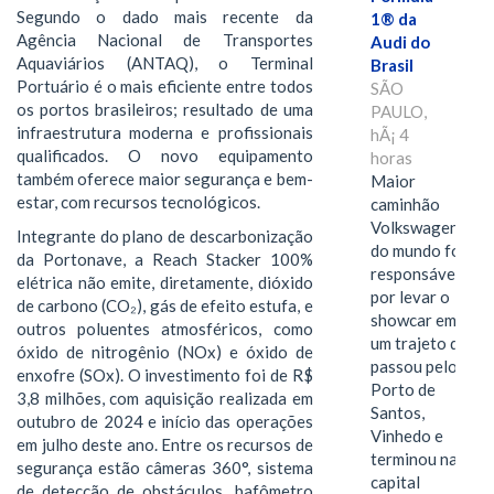
Segundo o dado mais recente da
1® da
Agência Nacional de Transportes
Audi do
Aquaviários (ANTAQ), o Terminal
Brasil
Portuário é o mais eficiente entre todos
SÃO
os portos brasileiros; resultado de uma
PAULO,
infraestrutura moderna e profissionais
hÃ¡ 4
qualificados. O novo equipamento
horas
também oferece maior segurança e bem-
Maior
estar, com recursos tecnológicos.
caminhão
Volkswagen
Integrante do plano de descarbonização
do mundo foi
da Portonave, a Reach Stacker 100%
responsável
elétrica não emite, diretamente, dióxido
por levar o
de carbono (CO₂), gás de efeito estufa, e
showcar em
outros poluentes atmosféricos, como
um trajeto que
óxido de nitrogênio (NOx) e óxido de
passou pelo
enxofre (SOx). O investimento foi de R$
Porto de
3,8 milhões, com aquisição realizada em
Santos,
outubro de 2024 e início das operações
Vinhedo e
em julho deste ano. Entre os recursos de
terminou na
segurança estão câmeras 360°, sistema
capital
de detecção de obstáculos, bafômetro