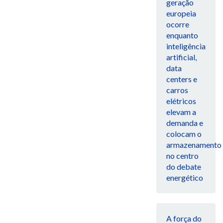
geração
europeia
ocorre
enquanto
inteligência
artificial,
data
centers e
carros
elétricos
elevam a
demanda e
colocam o
armazenamento
no centro
do debate
energético
A força do