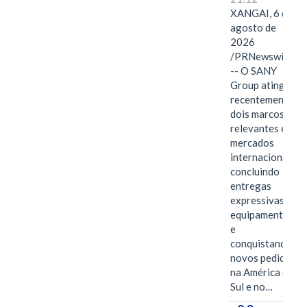
XANGAI, 6 de
agosto de
2026
/PRNewswire/
-- O SANY
Group atingiu
recentemente
dois marcos
relevantes em
mercados
internacionais,
concluindo
entregas
expressivas de
equipamentos
e
conquistando
novos pedidos
na América do
Sul e no…