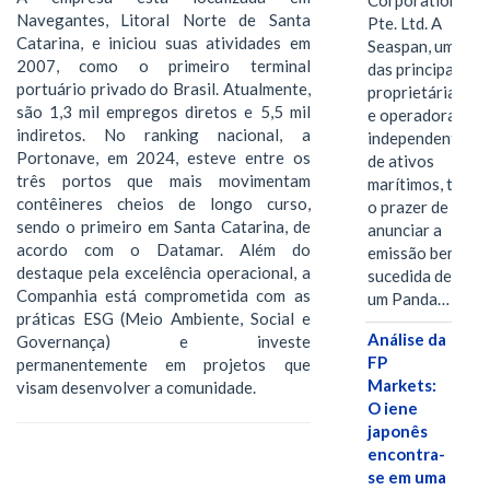
Corporation
Navegantes, Litoral Norte de Santa
Pte. Ltd. A
Catarina, e iniciou suas atividades em
Seaspan, uma
2007, como o primeiro terminal
das principais
portuário privado do Brasil. Atualmente,
proprietárias
são 1,3 mil empregos diretos e 5,5 mil
e operadoras
indiretos. No ranking nacional, a
independentes
Portonave, em 2024, esteve entre os
de ativos
três portos que mais movimentam
marítimos, tem
contêineres cheios de longo curso,
o prazer de
sendo o primeiro em Santa Catarina, de
anunciar a
acordo com o Datamar. Além do
emissão bem-
destaque pela excelência operacional, a
sucedida de
Companhia está comprometida com as
um Panda…
práticas ESG (Meio Ambiente, Social e
Análise da
Governança) e investe
FP
permanentemente em projetos que
Markets:
visam desenvolver a comunidade.
O iene
japonês
encontra-
se em uma