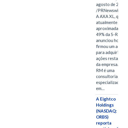
agosto de 2026
/PRNewswire/ -
A AXA XL, que
atualmente deté
aproximadament
49% da S-RM,
anunciou hoje qu
firmou um acord
para adquirir as
ações restantes
da empresa. A S-
RM é uma
consultoria
especializada
em…
A Eightco
Holdings
(NASDAQ:
ORBS)
reporta