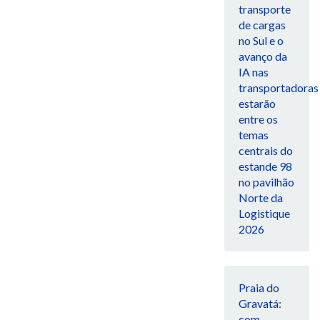
transporte
de cargas
no Sul e o
avanço da
IA nas
transportadoras
estarão
entre os
temas
centrais do
estande 98
no pavilhão
Norte da
Logistique
2026
Praia do
Gravatá:
com