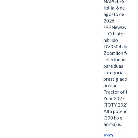
NÁPOLES,
Itália, 6 de
agosto de
2026
/PRNewswire/
-- O trator
híbrido
DV3504 da
Zoomlion foi
selecionado
para duas
categorias do
prestigiado
prêmio
Tractor of the
Year 2027
(TOTY 2027:
Alta potência
(300 hp e
acima) e…
FFO