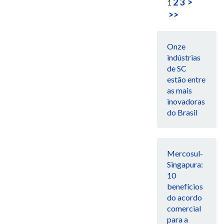
2
3
>
1
>>
Onze
indústrias
de SC
estão entre
as mais
inovadoras
do Brasil
Mercosul-
Singapura:
10
benefícios
do acordo
comercial
para a