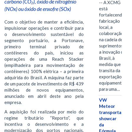
carbono (CO₂), óxido de nitrogênio
-- A XCMG
(NOx) ou óxido de enxofre (SOx)
está
fortalecendo a
fabricação
Com o objetivo de manter a eficiência,
local, a
impulsionar operações e contribuir para
colaboração
o desenvolvimento sustentável do
na cadeia de
segmento portuário, a Portonave,
suprimentos e
primeiro terminal privado de
a inovação no
contêineres do país, iniciou as
Brasil, à
operações de uma Reach Stacker
medida que
(empilhadeira para movimentação de
transita da
contêineres) 100% elétrica – a primeira
exportação de
adquirida do Brasil. A máquina faz parte
equipamentos
de um pacote de investimento de R$ 439
para uma…
milhões de novos equipamentos,
anunciado em abril deste ano pela
VW
empresa.
Meteor
A aquisição foi realizada por meio do
transporta
regime tributário “Reporto”, que
showcar
incentiva o desenvolvimento e a
da
modernização dos portos nacionais.
Fórmula