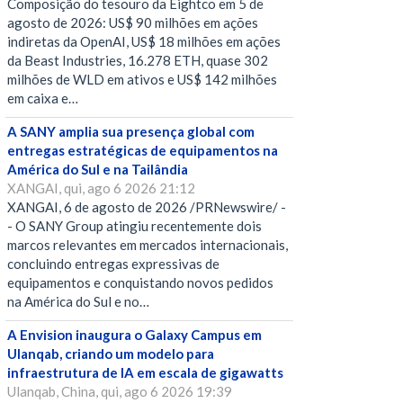
Composição do tesouro da Eightco em 5 de
agosto de 2026: US$ 90 milhões em ações
indiretas da OpenAI, US$ 18 milhões em ações
da Beast Industries, 16.278 ETH, quase 302
milhões de WLD em ativos e US$ 142 milhões
em caixa e…
A SANY amplia sua presença global com
entregas estratégicas de equipamentos na
América do Sul e na Tailândia
XANGAI, qui, ago 6 2026 21:12
XANGAI, 6 de agosto de 2026 /PRNewswire/ -
- O SANY Group atingiu recentemente dois
marcos relevantes em mercados internacionais,
concluindo entregas expressivas de
equipamentos e conquistando novos pedidos
na América do Sul e no…
A Envision inaugura o Galaxy Campus em
Ulanqab, criando um modelo para
infraestrutura de IA em escala de gigawatts
Ulanqab, China, qui, ago 6 2026 19:39