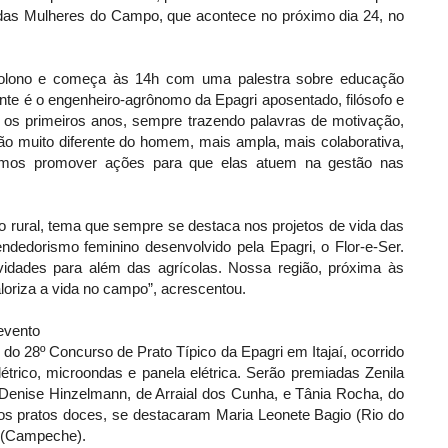
o das Mulheres do Campo, que acontece no próximo dia 24, no
olono e começa às 14h com uma palestra sobre educação
ante é o engenheiro-agrônomo da Epagri aposentado, filósofo e
sde os primeiros anos, sempre trazendo palavras de motivação,
o muito diferente do homem, mais ampla, mais colaborativa,
amos promover ações para que elas atuem na gestão nas
mo rural, tema que sempre se destaca nos projetos de vida das
ndedorismo feminino desenvolvido pela Epagri, o Flor-e-Ser.
idades para além das agrícolas. Nossa região, próxima às
valoriza a vida no campo”, acrescentou.
 evento
do 28º Concurso de Prato Típico da Epagri em Itajaí, ocorrido
étrico, microondas e panela elétrica. Serão premiadas Zenila
 Denise Hinzelmann, de Arraial dos Cunha, e Tânia Rocha, do
 os pratos doces, se destacaram Maria Leonete Bagio (Rio do
a (Campeche).