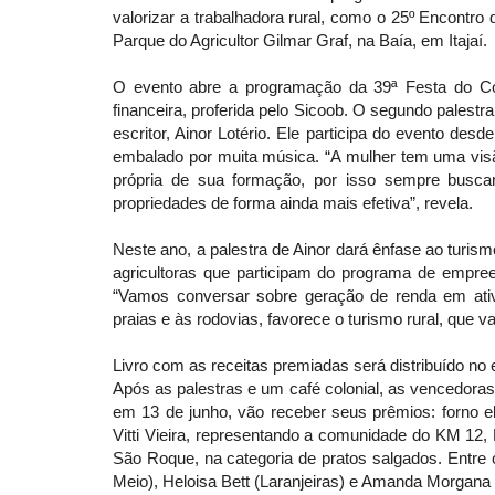
valorizar a trabalhadora rural, como o 25º Encontr
Parque do Agricultor Gilmar Graf, na Baía, em Itajaí.
O evento abre a programação da 39ª Festa do C
financeira, proferida pelo Sicoob. O segundo palestr
escritor, Ainor Lotério. Ele participa do evento de
embalado por muita música. “A mulher tem uma visã
própria de sua formação, por isso sempre busc
propriedades de forma ainda mais efetiva”, revela.
Neste ano, a palestra de Ainor dará ênfase ao turis
agricultoras que participam do programa de empree
“Vamos conversar sobre geração de renda em ativ
praias e às rodovias, favorece o turismo rural, que 
Livro com as receitas premiadas será distribuído no
Após as palestras e um café colonial, as vencedoras 
em 13 de junho, vão receber seus prêmios: forno el
Vitti Vieira, representando a comunidade do KM 12,
São Roque, na categoria de pratos salgados. Entre
Meio), Heloisa Bett (Laranjeiras) e Amanda Morgan