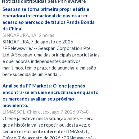
Notícias distribuídas pela PR Newswire
Seaspan se torna primeira proprietária e
operadora internacional de navios a ter
acesso ao mercado de títulos Panda Bonds
da China
SINGAPURA, hÃ¡ 2 horas
SINGAPURA, 7 de agosto de 2026
/PRNewswire/ -- Seaspan Corporation Pte.
Ltd. A Seaspan, uma das principais proprietárias
e operadoras independentes de ativos
marítimos, tem o prazer de anunciar a emissão
bem-sucedida de um Panda…
Análise da FP Markets: O iene japonês
encontra-se em uma encruzilhada enquanto
os mercados avaliam seu próximo
movimento.
LIMASSOL, Chipre, sex, ago 7 2026 07:48
O iene já esteve nesta situação antes — será
que a história vai se repetir ou, desta vez, o
cenário é realmente diferente?LIMASSOL,
Chipre, 7 de agosto de 2026 /PRNewswire/ --