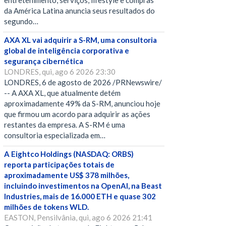
entretenimento, serviços, lifestyle e compras
da América Latina anuncia seus resultados do
segundo…
AXA XL vai adquirir a S-RM, uma consultoria
global de inteligência corporativa e
segurança cibernética
LONDRES, qui, ago 6 2026 23:30
LONDRES, 6 de agosto de 2026 /PRNewswire/
-- A AXA XL, que atualmente detém
aproximadamente 49% da S-RM, anunciou hoje
que firmou um acordo para adquirir as ações
restantes da empresa. A S-RM é uma
consultoria especializada em…
A Eightco Holdings (NASDAQ: ORBS)
reporta participações totais de
aproximadamente US$ 378 milhões,
incluindo investimentos na OpenAI, na Beast
Industries, mais de 16.000 ETH e quase 302
milhões de tokens WLD.
EASTON, Pensilvânia, qui, ago 6 2026 21:41