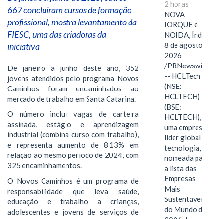
2 horas
667 concluíram cursos de formação
NOVA
profissional, mostra levantamento da
IORQUE e
FIESC, uma das criadoras da
NOIDA, Índia,
8 de agosto de
iniciativa
2026
/PRNewswire/
De janeiro a junho deste ano, 352
-- HCLTech
jovens atendidos pelo programa Novos
(NSE:
Caminhos foram encaminhados ao
HCLTECH)
mercado de trabalho em Santa Catarina.
(BSE:
O número inclui vagas de carteira
HCLTECH),
assinada, estágio e aprendizagem
uma empresa
industrial (combina curso com trabalho),
líder global em
e representa aumento de 8,13% em
tecnologia, foi
relação ao mesmo período de 2024, com
nomeada para
325 encaminhamentos.
a lista das
Empresas
O Novos Caminhos é um programa de
Mais
responsabilidade que leva saúde,
Sustentáveis
educação e trabalho a crianças,
do Mundo de
adolescentes e jovens de serviços de