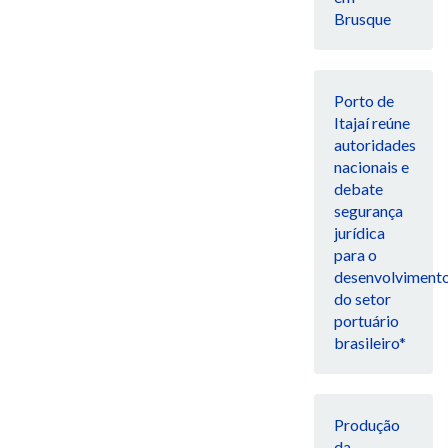
Brusque
Porto de
Itajaí reúne
autoridades
nacionais e
debate
segurança
jurídica
para o
desenvolviment
do setor
portuário
brasileiro*
Produção
da