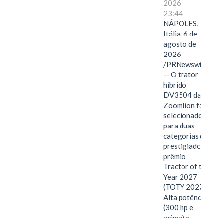
2026
23:44
NÁPOLES,
Itália, 6 de
agosto de
2026
/PRNewswire/
-- O trator
híbrido
DV3504 da
Zoomlion foi
selecionado
para duas
categorias do
prestigiado
prêmio
Tractor of the
Year 2027
(TOTY 2027:
Alta potência
(300 hp e
acima) e…