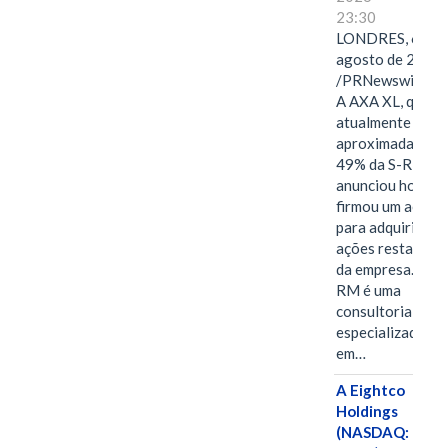
23:30
LONDRES, 6 de
agosto de 2026
/PRNewswire/ -
A AXA XL, que
atualmente deté
aproximadament
49% da S-RM,
anunciou hoje qu
firmou um acord
para adquirir as
ações restantes
da empresa. A S-
RM é uma
consultoria
especializada
em…
A Eightco
Holdings
(NASDAQ: