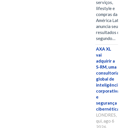
serviços,
lifestyle e
compras da
América Latina
anuncia seus
resultados do
segundo…
AXA XL
vai
adquirir a
S-RM, uma
consultoria
global de
inteligência
corporativa
e
segurança
cibernética
LONDRES,
qui, ago 6
2026