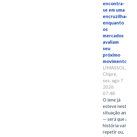
encontra-
se em uma
encruzilhada
enquanto
os
mercados
avaliam
seu
próximo
movimento.
LIMASSOL,
Chipre,
sex, ago 7
2026
07:48
O iene já
esteve nesta
situação antes
— será que a
história vai se
repetir ou,