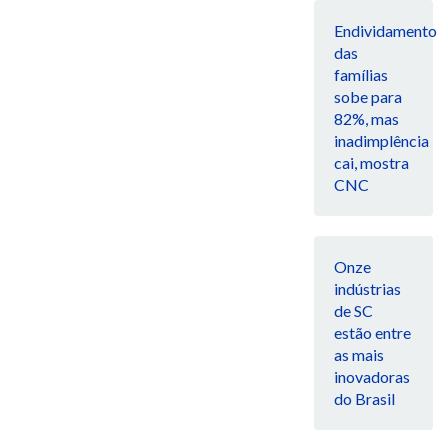
Endividamento
das
famílias
sobe para
82%, mas
inadimplência
cai, mostra
CNC
Onze
indústrias
de SC
estão entre
as mais
inovadoras
do Brasil