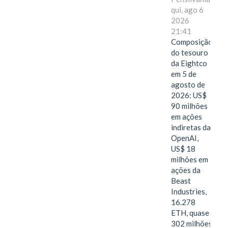
qui, ago 6
2026
21:41
Composição
do tesouro
da Eightco
em 5 de
agosto de
2026: US$
90 milhões
em ações
indiretas da
OpenAI,
US$ 18
milhões em
ações da
Beast
Industries,
16.278
ETH, quase
302 milhões