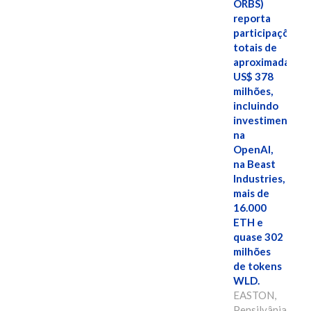
ORBS)
reporta
participações
totais de
aproximadamen
US$ 378
milhões,
incluindo
investimentos
na
OpenAI,
na Beast
Industries,
mais de
16.000
ETH e
quase 302
milhões
de tokens
WLD.
EASTON,
Pensilvânia,