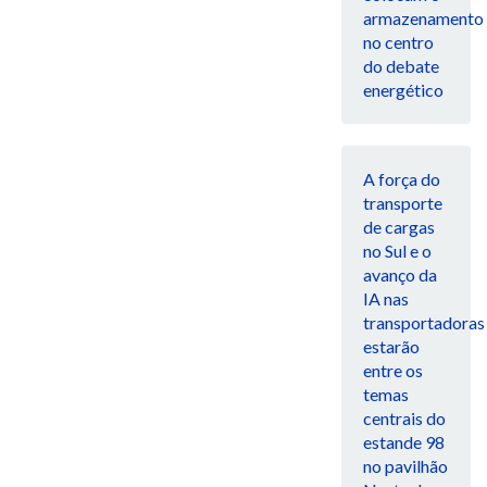
armazenamento
no centro
do debate
energético
A força do
transporte
de cargas
no Sul e o
avanço da
IA nas
transportadoras
estarão
entre os
temas
centrais do
estande 98
no pavilhão