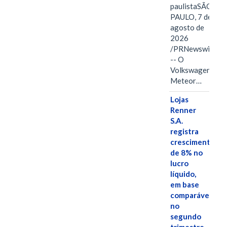
paulistaSÃO
PAULO, 7 de
agosto de
2026
/PRNewswire/
-- O
Volkswagen
Meteor…
Lojas
Renner
S.A.
registra
crescimento
de 8% no
lucro
líquido,
em base
comparável,
no
segundo