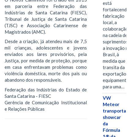
está
em parceria entre Federação das
fortalecendo a
Indústrias de Santa Catarina (FIESC),
fabricação
Tribunal de Justiça de Santa Catarina
local, a
(TJSC) e Associação Catarinense de
colaboração
Magistrados (AMC).
na cadeia de
Desde a criação, já atendeu mais de 7,5
suprimentos e
mil crianças, adolescentes e jovens
a inovação no
enviados aos lares provisórios, pela
Brasil, à
Justiça, por medida de proteção, porque
medida que
em casa enfrentavam problemas como
transita da
violência doméstica, morte dos pais ou
exportação de
abandono dos responsáveis.
equipamentos
para uma…
Federação das Indústrias do Estado de
Santa Catarina - FIESC
VW
Gerência de Comunicação Institucional
Meteor
e Relações Públicas
transporta
showcar
da
Fórmula
1® da