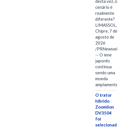
desta vez, o
cenário é
realmente
diferente?
LIMASSOL,
Chipre, 7 de
agosto de
2026
/PRNewswire/
-- O iene
japonês
continua
sendo uma
moeda
amplamente…
O trator
híbrido
Zoomlion
DV3504
foi
selecionado