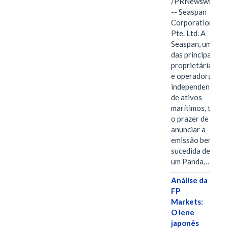
/PRNewswire/
-- Seaspan
Corporation
Pte. Ltd. A
Seaspan, uma
das principais
proprietárias
e operadoras
independentes
de ativos
marítimos, tem
o prazer de
anunciar a
emissão bem-
sucedida de
um Panda…
Análise da
FP
Markets:
O iene
japonês