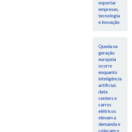
exportar
empresas,
tecnologia
e inovação
Queda na
geração
europeia
ocorre
enquanto
inteligência
artificial,
data
centers e
carros
elétricos
elevam a
demanda e
colocam o