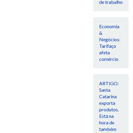
de trabalho
Economia
&
Negócios:
Tarifaço
afeta
comércio
ARTIGO:
Santa
Catarina
exporta
produtos.
Está na
hora de
também