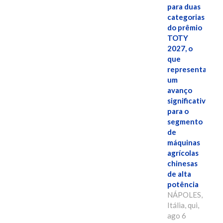
para duas
categorias
do prêmio
TOTY
2027, o
que
representa
um
avanço
significativo
para o
segmento
de
máquinas
agrícolas
chinesas
de alta
potência
NÁPOLES,
Itália, qui,
ago 6