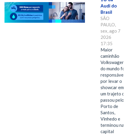
Audi do
Brasil
SÃO
PAULO,
sex, ago 7
2026
17:35
Maior
caminhão
Volkswagen
do mundo foi
responsável
por levar o
showcar em
um trajeto que
passou pelo
Porto de
Santos,
Vinhedo e
terminou na
capital