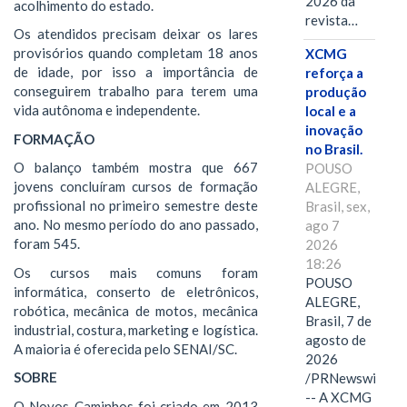
2026 da
acolhimento do estado.
revista…
Os atendidos precisam deixar os lares
provisórios quando completam 18 anos
XCMG
de idade, por isso a importância de
reforça a
conseguirem trabalho para terem uma
produção
vida autônoma e independente.
local e a
inovação
FORMAÇÃO
no Brasil.
O balanço também mostra que 667
POUSO
jovens concluíram cursos de formação
ALEGRE,
profissional no primeiro semestre deste
Brasil, sex,
ano. No mesmo período do ano passado,
ago 7
foram 545.
2026
18:26
Os cursos mais comuns foram
POUSO
informática, conserto de eletrônicos,
ALEGRE,
robótica, mecânica de motos, mecânica
Brasil, 7 de
industrial, costura, marketing e logística.
agosto de
A maioria é oferecida pelo SENAI/SC.
2026
SOBRE
/PRNewswire/
-- A XCMG
O Novos Caminhos foi criado em 2013