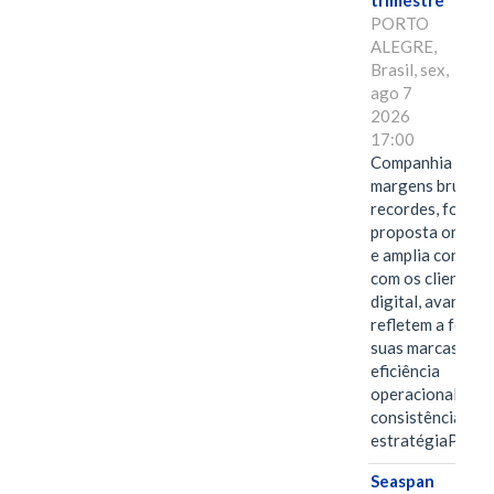
trimestre
PORTO
ALEGRE,
Brasil, sex,
ago 7
2026
17:00
Companhia alcan
margens brutas
recordes, fortal
proposta omnica
e amplia conexã
com os clientes 
digital, avanços 
refletem a força 
suas marcas, a
eficiência
operacional e a
consistência de 
estratégiaPOR
Seaspan