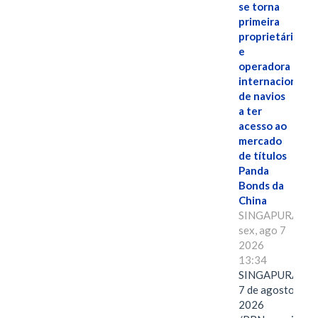
se torna
primeira
proprietária
e
operadora
internacional
de navios
a ter
acesso ao
mercado
de títulos
Panda
Bonds da
China
SINGAPURA,
sex, ago 7
2026
13:34
SINGAPURA,
7 de agosto de
2026