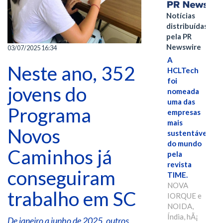
Notícias
distribuídas
pela PR
Newswire
03/07/2025 16:34
A
Neste ano, 352
HCLTech
foi
jovens do
nomeada
uma das
Programa
empresas
mais
Novos
sustentáveis
do mundo
Caminhos já
pela
revista
conseguiram
TIME.
NOVA
trabalho em SC
IORQUE e
NOIDA,
Índia, hÃ¡
De janeiro a junho de 2025, outros