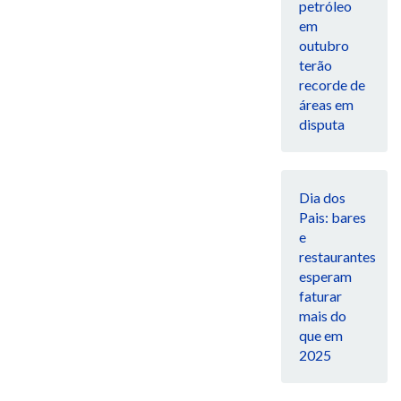
petróleo
em
outubro
terão
recorde de
áreas em
disputa
Dia dos
Pais: bares
e
restaurantes
esperam
faturar
mais do
que em
2025