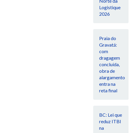
Norte da
Logistique
2026
Praia do
Gravatá:
com
dragagem
concluída,
obra de
alargamento
entra na
reta final
BC: Lei que
reduz ITBI
na