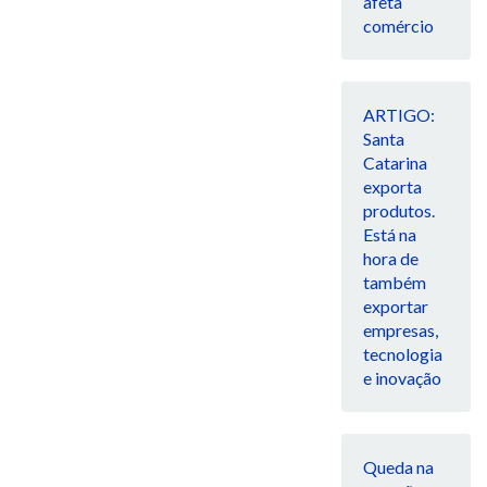
afeta
comércio
ARTIGO:
Santa
Catarina
exporta
produtos.
Está na
hora de
também
exportar
empresas,
tecnologia
e inovação
Queda na