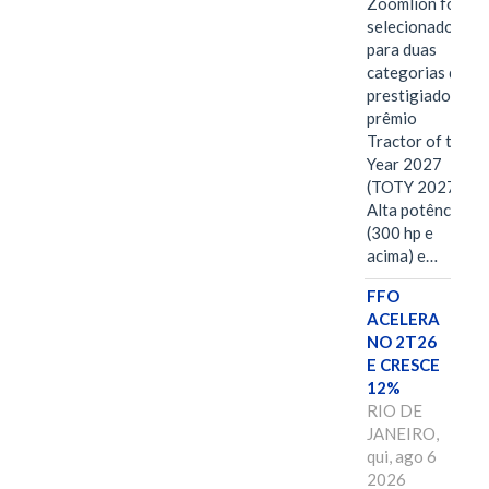
Zoomlion foi
selecionado
para duas
categorias do
prestigiado
prêmio
Tractor of the
Year 2027
(TOTY 2027:
Alta potência
(300 hp e
acima) e…
FFO
ACELERA
NO 2T26
E CRESCE
12%
RIO DE
JANEIRO,
qui, ago 6
2026