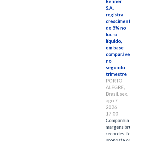
Renner
S.A.
registra
crescimento
de 8% no
lucro
líquido,
em base
comparável,
no
segundo
trimestre
PORTO
ALEGRE,
Brasil, sex,
ago 7
2026
17:00
Companhia alcan
margens brutas
recordes, fortal
proposta omnica