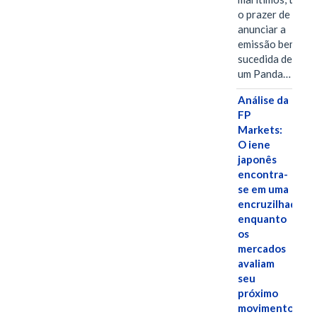
o prazer de
anunciar a
emissão bem-
sucedida de
um Panda…
Análise da
FP
Markets:
O iene
japonês
encontra-
se em uma
encruzilhada
enquanto
os
mercados
avaliam
seu
próximo
movimento.