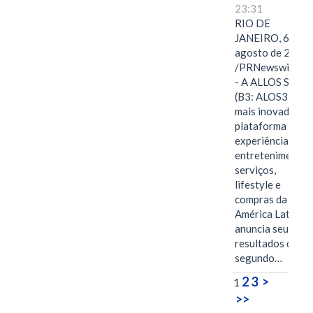
23:31
RIO DE
JANEIRO, 6 de
agosto de 2026
/PRNewswire/ -
- A ALLOS S.A.
(B3: ALOS3), a
mais inovadora
plataforma de
experiências,
entretenimento,
serviços,
lifestyle e
compras da
América Latina
anuncia seus
resultados do
segundo…
2
3
>
1
>>