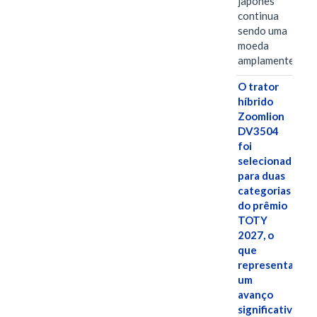
japonês
continua
sendo uma
moeda
amplamente…
O trator
híbrido
Zoomlion
DV3504
foi
selecionado
para duas
categorias
do prêmio
TOTY
2027, o
que
representa
um
avanço
significativo