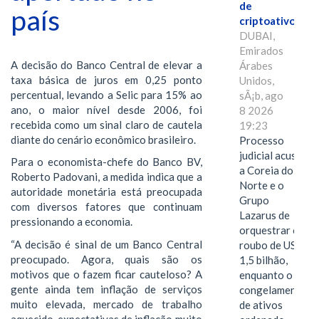
de
país
criptoativos
DUBAI,
Emirados
A decisão do Banco Central de elevar a
Árabes
taxa básica de juros em 0,25 ponto
Unidos,
percentual, levando a Selic para 15% ao
sÃ¡b, ago
ano, o maior nível desde 2006, foi
8 2026
recebida como um sinal claro de cautela
19:23
diante do cenário econômico brasileiro.
Processo
judicial acusa
Para o economista-chefe do Banco BV,
a Coreia do
Roberto Padovani, a medida indica que a
Norte e o
autoridade monetária está preocupada
Grupo
com diversos fatores que continuam
Lazarus de
pressionando a economia.
orquestrar o
“A decisão é sinal de um Banco Central
roubo de US$
preocupado. Agora, quais são os
1,5 bilhão,
motivos que o fazem ficar cauteloso? A
enquanto o
gente ainda tem inflação de serviços
congelamento
muito elevada, mercado de trabalho
de ativos
aquecido, expectativas de inflação muito