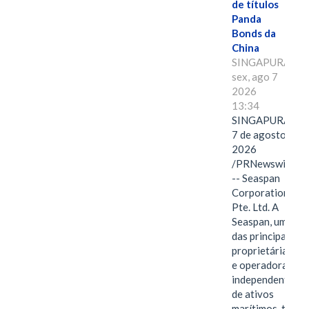
de títulos
Panda
Bonds da
China
SINGAPURA,
sex, ago 7
2026
13:34
SINGAPURA,
7 de agosto de
2026
/PRNewswire/
-- Seaspan
Corporation
Pte. Ltd. A
Seaspan, uma
das principais
proprietárias
e operadoras
independentes
de ativos
marítimos, tem