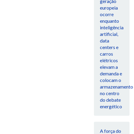
geração
europeia
ocorre
enquanto
inteligência
artificial,
data
centers e
carros
elétricos
elevam a
demanda e
colocam o
armazenamento
no centro
do debate
energético
A força do