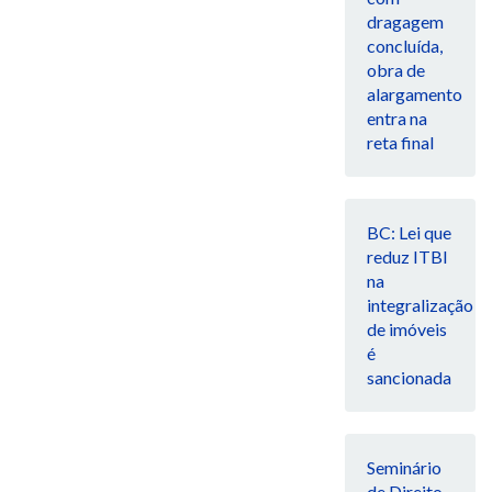
dragagem
concluída,
obra de
alargamento
entra na
reta final
BC: Lei que
reduz ITBI
na
integralização
de imóveis
é
sancionada
Seminário
de Direito