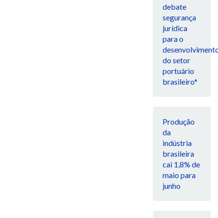
debate
segurança
jurídica
para o
desenvolviment
do setor
portuário
brasileiro*
Produção
da
indústria
brasileira
cai 1,8% de
maio para
junho