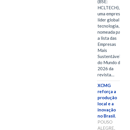
(BSE:
HCLTECH),
uma empresa
líder global em
tecnologia, foi
nomeada para
a lista das
Empresas
Mais
Sustentáveis
do Mundo de
2026 da
revista…
XCMG
reforça a
produção
local e a
inovação
no Brasil.
POUSO
ALEGRE,