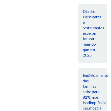
Dia dos
Pais: bares
e
restaurantes
esperam
faturar
mais do
que em
2025
Endividamento
das
famílias
sobe para
82%, mas
inadimplência
cai, mostra