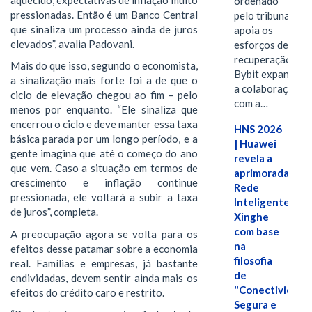
ordenado
pressionadas. Então é um Banco Central
pelo tribunal
que sinaliza um processo ainda de juros
apoia os
elevados”, avalia Padovani.
esforços de
recuperação e
Mais do que isso, segundo o economista,
Bybit expande
a sinalização mais forte foi a de que o
a colaboração
ciclo de elevação chegou ao fim – pelo
com a…
menos por enquanto. “Ele sinaliza que
encerrou o ciclo e deve manter essa taxa
HNS 2026
básica parada por um longo período, e a
| Huawei
gente imagina que até o começo do ano
revela a
que vem. Caso a situação em termos de
aprimorada
crescimento e inflação continue
Rede
pressionada, ele voltará a subir a taxa
Inteligente
de juros”, completa.
Xinghe
com base
A preocupação agora se volta para os
na
efeitos desse patamar sobre a economia
filosofia
real. Famílias e empresas, já bastante
de
endividadas, devem sentir ainda mais os
"Conectividade
efeitos do crédito caro e restrito.
Segura e