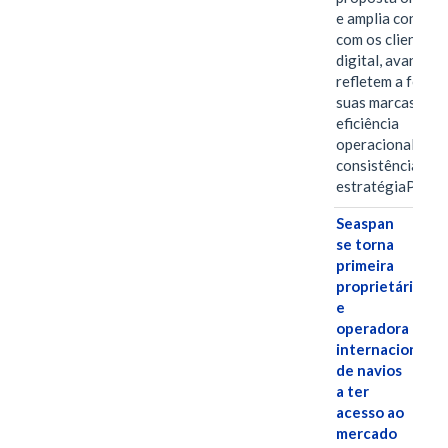
e amplia conexã
com os clientes 
digital, avanços 
refletem a força 
suas marcas, a
eficiência
operacional e a
consistência de 
estratégiaPOR
Seaspan
se torna
primeira
proprietária
e
operadora
internacional
de navios
a ter
acesso ao
mercado