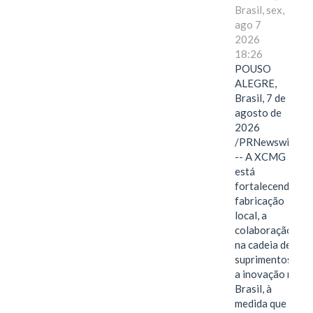
Brasil, sex,
ago 7
2026
18:26
POUSO
ALEGRE,
Brasil, 7 de
agosto de
2026
/PRNewswire/
-- A XCMG
está
fortalecendo a
fabricação
local, a
colaboração
na cadeia de
suprimentos e
a inovação no
Brasil, à
medida que