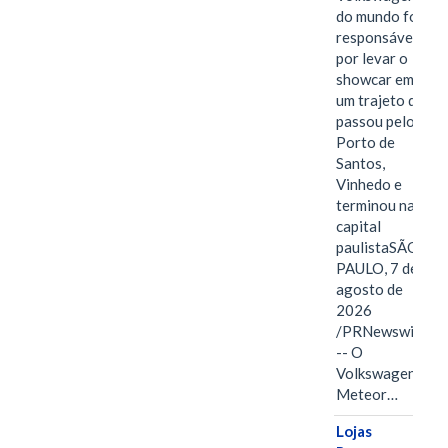
do mundo foi
responsável
por levar o
showcar em
um trajeto que
passou pelo
Porto de
Santos,
Vinhedo e
terminou na
capital
paulistaSÃO
PAULO, 7 de
agosto de
2026
/PRNewswire/
-- O
Volkswagen
Meteor…
Lojas