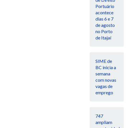
Portuário
acontece
dias 6 e 7
de agosto
no Porto
de Itajaí
SIME de
BC inicia a
semana
com novas
vagas de
emprego
747
ampliam