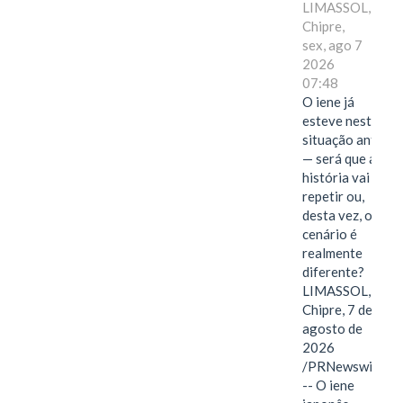
LIMASSOL,
Chipre,
sex, ago 7
2026
07:48
O iene já
esteve nesta
situação antes
— será que a
história vai se
repetir ou,
desta vez, o
cenário é
realmente
diferente?
LIMASSOL,
Chipre, 7 de
agosto de
2026
/PRNewswire/
-- O iene