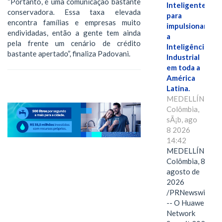
“Portanto, é uma comunicação bastante
Inteligente"
conservadora. Essa taxa elevada
para
encontra famílias e empresas muito
impulsionar
endividadas, então a gente tem ainda
a
pela frente um cenário de crédito
Inteligência
bastante apertado”, finaliza Padovani.
Industrial
em toda a
América
Latina.
MEDELLÍN,
Colômbia,
sÃ¡b, ago
8 2026
14:42
MEDELLÍN,
Colômbia, 8 de
agosto de
2026
/PRNewswire/
-- O Huawei
Network