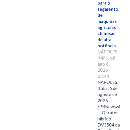
para o
segmento
de
máquinas
agrícolas
chinesas
de alta
potência
NÁPOLES,
Itália, qui,
ago 6
2026
23:44
NÁPOLES,
Itália, 6 de
agosto de
2026
/PRNewswire/
-- O trator
híbrido
DV3504 da