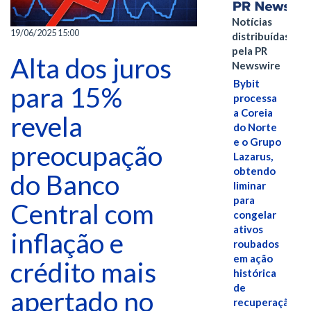
Notícias
19/06/2025 15:00
distribuídas
pela PR
Alta dos juros
Newswire
Bybit
para 15%
processa
a Coreia
revela
do Norte
e o Grupo
preocupação
Lazarus,
obtendo
do Banco
liminar
para
Central com
congelar
ativos
inflação e
roubados
em ação
crédito mais
histórica
de
apertado no
recuperação