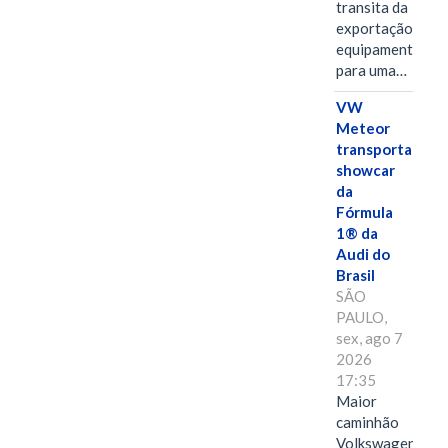
transita da
exportação de
equipamentos
para uma…
VW
Meteor
transporta
showcar
da
Fórmula
1® da
Audi do
Brasil
SÃO
PAULO,
sex, ago 7
2026
17:35
Maior
caminhão
Volkswagen