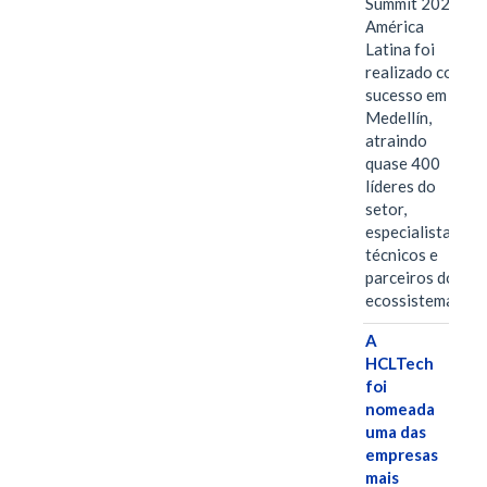
Summit 2026
América
Latina foi
realizado com
sucesso em
Medellín,
atraindo
quase 400
líderes do
setor,
especialistas
técnicos e
parceiros do
ecossistema.…
A
HCLTech
foi
nomeada
uma das
empresas
mais