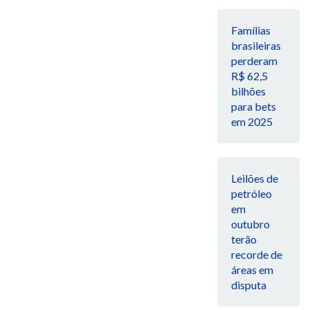
Famílias
brasileiras
perderam
R$ 62,5
bilhões
para bets
em 2025
Leilões de
petróleo
em
outubro
terão
recorde de
áreas em
disputa