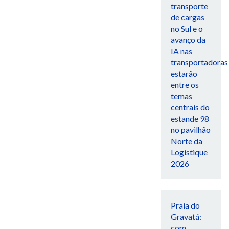
transporte
de cargas
no Sul e o
avanço da
IA nas
transportadoras
estarão
entre os
temas
centrais do
estande 98
no pavilhão
Norte da
Logistique
2026
Praia do
Gravatá:
com