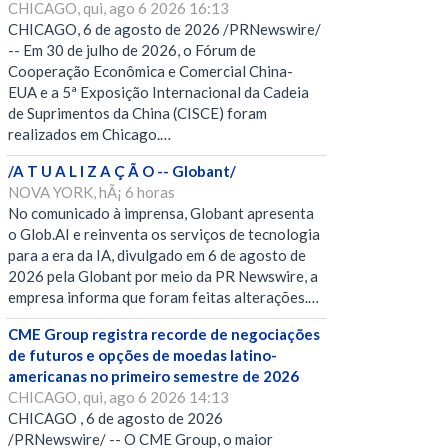
CHICAGO, qui, ago 6 2026 16:13
CHICAGO, 6 de agosto de 2026 /PRNewswire/
-- Em 30 de julho de 2026, o Fórum de
Cooperação Econômica e Comercial China-
EUA e a 5ª Exposição Internacional da Cadeia
de Suprimentos da China (CISCE) foram
realizados em Chicago.…
/A T U A L I Z A Ç Ã O -- Globant/
NOVA YORK, hÃ¡ 6 horas
No comunicado à imprensa, Globant apresenta
o Glob.AI e reinventa os serviços de tecnologia
para a era da IA, divulgado em 6 de agosto de
2026 pela Globant por meio da PR Newswire, a
empresa informa que foram feitas alterações.…
CME Group registra recorde de negociações
de futuros e opções de moedas latino-
americanas no primeiro semestre de 2026
CHICAGO, qui, ago 6 2026 14:13
CHICAGO , 6 de agosto de 2026
/PRNewswire/ -- O CME Group, o maior