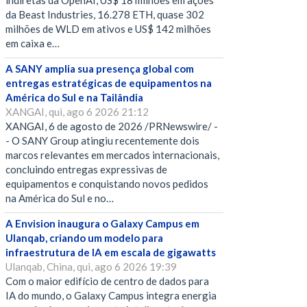
indiretas da OpenAI, US$ 18 milhões em ações
da Beast Industries, 16.278 ETH, quase 302
milhões de WLD em ativos e US$ 142 milhões
em caixa e…
A SANY amplia sua presença global com
entregas estratégicas de equipamentos na
América do Sul e na Tailândia
XANGAI, qui, ago 6 2026 21:12
XANGAI, 6 de agosto de 2026 /PRNewswire/ -
- O SANY Group atingiu recentemente dois
marcos relevantes em mercados internacionais,
concluindo entregas expressivas de
equipamentos e conquistando novos pedidos
na América do Sul e no…
A Envision inaugura o Galaxy Campus em
Ulanqab, criando um modelo para
infraestrutura de IA em escala de gigawatts
Ulanqab, China, qui, ago 6 2026 19:39
Com o maior edifício de centro de dados para
IA do mundo, o Galaxy Campus integra energia