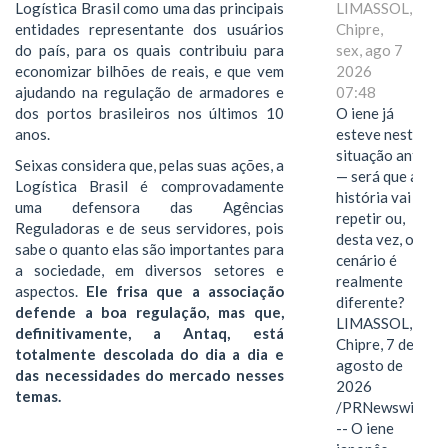
Logística Brasil como uma das principais
LIMASSOL,
entidades representante dos usuários
Chipre,
do país, para os quais contribuiu para
sex, ago 7
economizar bilhões de reais, e que vem
2026
ajudando na regulação de armadores e
07:48
dos portos brasileiros nos últimos 10
O iene já
anos.
esteve nesta
situação antes
Seixas considera que, pelas suas ações, a
— será que a
Logística Brasil é comprovadamente
história vai se
uma defensora das Agências
repetir ou,
Reguladoras e de seus servidores, pois
desta vez, o
sabe o quanto elas são importantes para
cenário é
a sociedade, em diversos setores e
realmente
aspectos.
Ele frisa que a associação
diferente?
defende a boa regulação, mas que,
LIMASSOL,
definitivamente, a Antaq, está
Chipre, 7 de
totalmente descolada do dia a dia e
agosto de
das necessidades do mercado nesses
2026
temas.
/PRNewswire/
-- O iene