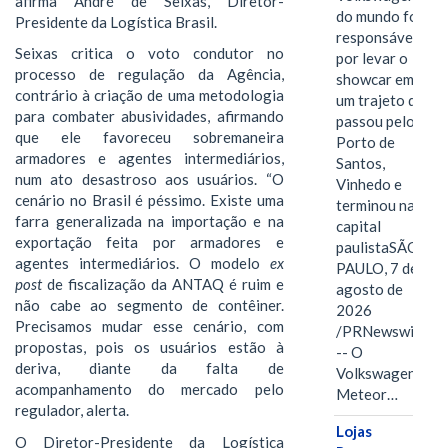
afirma André de Seixas, Diretor-
do mundo foi
Presidente da Logística Brasil.
responsável
Seixas critica o voto condutor no
por levar o
processo de regulação da Agência,
showcar em
contrário à criação de uma metodologia
um trajeto que
para combater abusividades, afirmando
passou pelo
que ele favoreceu sobremaneira
Porto de
armadores e agentes intermediários,
Santos,
num ato desastroso aos usuários. “O
Vinhedo e
cenário no Brasil é péssimo. Existe uma
terminou na
farra generalizada na importação e na
capital
exportação feita por armadores e
paulistaSÃO
agentes intermediários. O modelo
ex
PAULO, 7 de
post
de fiscalização da ANTAQ é ruim e
agosto de
não cabe ao segmento de contêiner.
2026
Precisamos mudar esse cenário, com
/PRNewswire/
propostas, pois os usuários estão à
-- O
deriva, diante da falta de
Volkswagen
acompanhamento do mercado pelo
Meteor…
regulador, alerta.
Lojas
O Diretor-Presidente da Logística