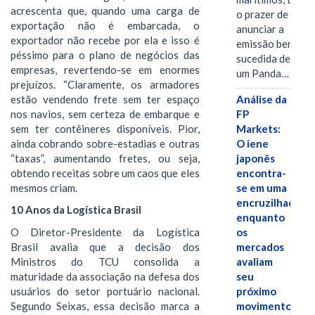
acrescenta que, quando uma carga de
o prazer de
exportação não é embarcada, o
anunciar a
exportador não recebe por ela e isso é
emissão bem-
péssimo para o plano de negócios das
sucedida de
empresas, revertendo-se em enormes
um Panda…
prejuízos. “Claramente, os armadores
estão vendendo frete sem ter espaço
Análise da
nos navios, sem certeza de embarque e
FP
sem ter contêineres disponíveis. Pior,
Markets:
ainda cobrando sobre-estadias e outras
O iene
“taxas”, aumentando fretes, ou seja,
japonês
obtendo receitas sobre um caos que eles
encontra-
mesmos criam.
se em uma
encruzilhada
10 Anos da Logística Brasil
enquanto
O Diretor-Presidente da Logística
os
Brasil avalia que a decisão dos
mercados
Ministros do TCU consolida a
avaliam
maturidade da associação na defesa dos
seu
usuários do setor portuário nacional.
próximo
Segundo Seixas, essa decisão marca a
movimento.