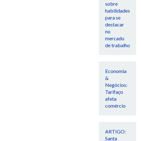
sobre
habilidades
para se
destacar
no
mercado
de trabalho
Economia
&
Negócios:
Tarifaço
afeta
comércio
ARTIGO:
Santa