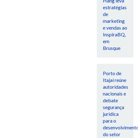
Hang leva
estratégias
de
marketing
e vendas ao
InspiraBQ,
em
Brusque
Porto de
Itajaí reúne
autoridades
nacionais e
debate
segurança
jurídica
para o
desenvolviment
do setor