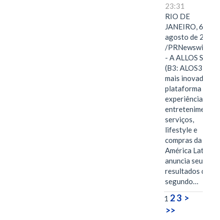
23:31
RIO DE
JANEIRO, 6 de
agosto de 2026
/PRNewswire/ -
- A ALLOS S.A.
(B3: ALOS3), a
mais inovadora
plataforma de
experiências,
entretenimento,
serviços,
lifestyle e
compras da
América Latina
anuncia seus
resultados do
segundo…
2
3
>
1
>>