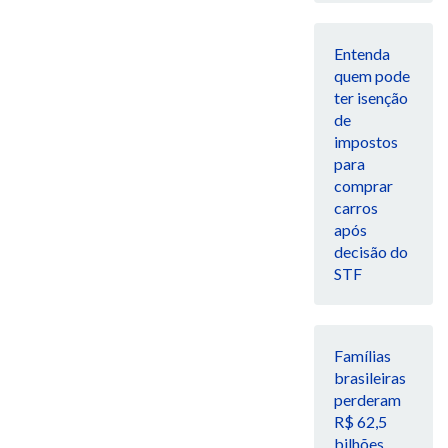
Entenda
quem pode
ter isenção
de
impostos
para
comprar
carros
após
decisão do
STF
Famílias
brasileiras
perderam
R$ 62,5
bilhões