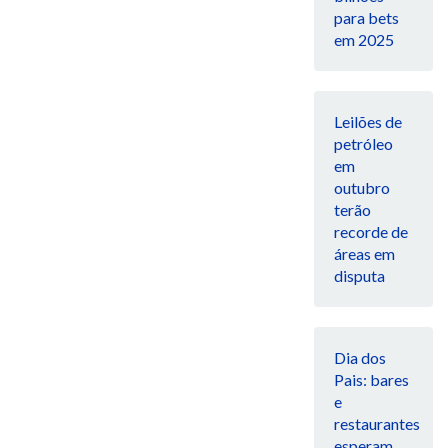
para bets
em 2025
Leilões de
petróleo
em
outubro
terão
recorde de
áreas em
disputa
Dia dos
Pais: bares
e
restaurantes
esperam