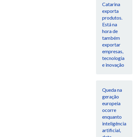
Catarina
exporta
produtos.
Está na
hora de
também
exportar
empresas,
tecnologia
e inovação
Queda na
geração
europeia
ocorre
enquanto
inteligência
artificial,
data