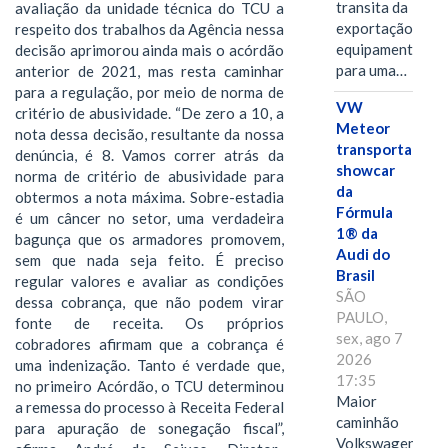
transita da
avaliação da unidade técnica do TCU a
exportação de
respeito dos trabalhos da Agência nessa
equipamentos
decisão aprimorou ainda mais o acórdão
para uma…
anterior de 2021, mas resta caminhar
para a regulação, por meio de norma de
VW
critério de abusividade. “De zero a 10, a
Meteor
nota dessa decisão, resultante da nossa
transporta
denúncia, é 8. Vamos correr atrás da
showcar
norma de critério de abusividade para
da
obtermos a nota máxima. Sobre-estadia
Fórmula
é um câncer no setor, uma verdadeira
1® da
bagunça que os armadores promovem,
Audi do
sem que nada seja feito. É preciso
Brasil
regular valores e avaliar as condições
SÃO
dessa cobrança, que não podem virar
PAULO,
fonte de receita. Os próprios
sex, ago 7
cobradores afirmam que a cobrança é
2026
uma indenização. Tanto é verdade que,
17:35
no primeiro Acórdão, o TCU determinou
Maior
a remessa do processo à Receita Federal
caminhão
para apuração de sonegação fiscal”,
Volkswagen