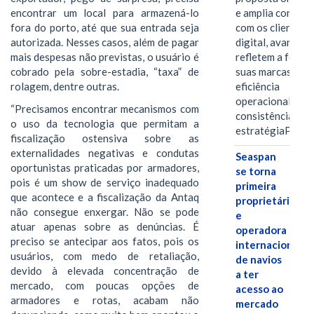
e amplia conexã
encontrar um local para armazená-lo
com os clientes 
fora do porto, até que sua entrada seja
digital, avanços 
autorizada. Nesses casos, além de pagar
refletem a força 
mais despesas não previstas, o usuário é
suas marcas, a
cobrado pela sobre-estadia, “taxa” de
eficiência
rolagem, dentre outras.
operacional e a
“Precisamos encontrar mecanismos com
consistência de 
o uso da tecnologia que permitam a
estratégiaPOR
fiscalização ostensiva sobre as
externalidades negativas e condutas
Seaspan
oportunistas praticadas por armadores,
se torna
pois é um show de serviço inadequado
primeira
que acontece e a fiscalização da Antaq
proprietária
não consegue enxergar. Não se pode
e
atuar apenas sobre as denúncias. É
operadora
preciso se antecipar aos fatos, pois os
internacional
usuários, com medo de retaliação,
de navios
devido à elevada concentração de
a ter
mercado, com poucas opções de
acesso ao
armadores e rotas, acabam não
mercado