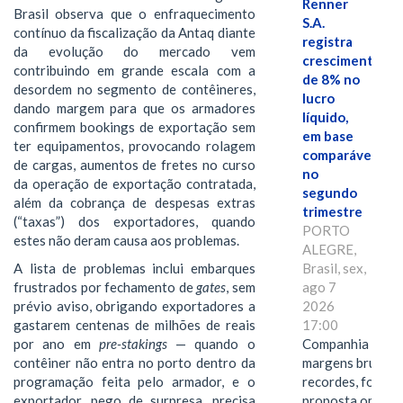
Renner
Brasil observa que o enfraquecimento
S.A.
contínuo da fiscalização da Antaq diante
registra
da evolução do mercado vem
crescimento
contribuindo em grande escala com a
de 8% no
desordem no segmento de contêineres,
lucro
dando margem para que os armadores
líquido,
confirmem bookings de exportação sem
em base
ter equipamentos, provocando rolagem
comparável,
de cargas, aumentos de fretes no curso
no
da operação de exportação contratada,
segundo
além da cobrança de despesas extras
trimestre
(“taxas”) dos exportadores, quando
PORTO
estes não deram causa aos problemas.
ALEGRE,
Brasil, sex,
A lista de problemas inclui embarques
ago 7
frustrados por fechamento de
gates
, sem
2026
prévio aviso, obrigando exportadores a
17:00
gastarem centenas de milhões de reais
Companhia alcan
por ano em
pre-stakings
— quando o
margens brutas
contêiner não entra no porto dentro da
recordes, fortal
programação feita pelo armador, e o
proposta omnica
exportador, pego de surpresa, precisa