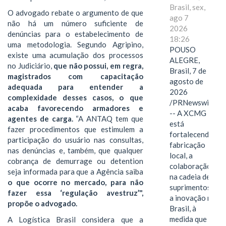
Brasil, sex,
O advogado rebate o argumento de que
ago 7
não há um número suficiente de
2026
denúncias para o estabelecimento de
18:26
uma metodologia. Segundo Agripino,
POUSO
existe uma acumulação dos processos
ALEGRE,
no Judiciário,
que não possui, em regra,
Brasil, 7 de
magistrados com capacitação
agosto de
adequada para entender a
2026
complexidade desses casos, o que
/PRNewswire/
acaba favorecendo armadores e
-- A XCMG
agentes de carga.
“A ANTAQ tem que
está
fazer procedimentos que estimulem a
fortalecendo a
participação do usuário nas consultas,
fabricação
nas denúncias e, também, que qualquer
local, a
cobrança de demurrage ou detention
colaboração
seja informada para que a Agência saiba
na cadeia de
o que ocorre no mercado, para não
suprimentos e
fazer essa ‘regulação avestruz’",
a inovação no
propõe o advogado.
Brasil, à
medida que
A Logística Brasil considera que a