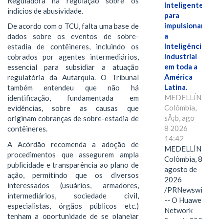
Reguladora na regulação sobre os
Inteligente"
indícios de abusividade.
para
impulsionar
De acordo com o TCU, falta uma base de
a
dados sobre os eventos de sobre-
Inteligência
estadia de contêineres, incluindo os
Industrial
cobrados por agentes intermediários,
em toda a
essencial para subsidiar a atuação
América
regulatória da Autarquia. O Tribunal
Latina.
também entendeu que não há
MEDELLÍN,
identificação, fundamentada em
Colômbia,
evidências, sobre as causas que
sÃ¡b, ago
originam cobranças de sobre-estadia de
8 2026
contêineres.
14:42
A Acórdão recomenda a adoção de
MEDELLÍN,
procedimentos que assegurem ampla
Colômbia, 8 de
publicidade e transparência ao plano de
agosto de
ação, permitindo que os diversos
2026
interessados (usuários, armadores,
/PRNewswire/
intermediários, sociedade civil,
-- O Huawei
especialistas, órgãos públicos etc.)
Network
tenham a oportunidade de se planejar