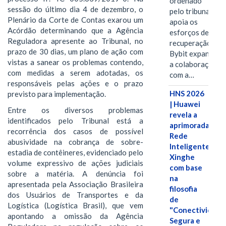
ordenado
sessão do último dia 4 de dezembro, o
pelo tribunal
Plenário da Corte de Contas exarou um
apoia os
Acórdão determinando que a Agência
esforços de
Reguladora apresente ao Tribunal, no
recuperação e
prazo de 30 dias, um plano de ação com
Bybit expande
vistas a sanear os problemas contendo,
a colaboração
com medidas a serem adotadas, os
com a…
responsáveis pelas ações e o prazo
HNS 2026
previsto para implementação.
| Huawei
Entre os diversos problemas
revela a
identificados pelo Tribunal está a
aprimorada
recorrência dos casos de possível
Rede
abusividade na cobrança de sobre-
Inteligente
estadia de contêineres, evidenciado pelo
Xinghe
volume expressivo de ações judiciais
com base
sobre a matéria. A denúncia foi
na
apresentada pela Associação Brasileira
filosofia
dos Usuários de Transportes e da
de
Logística (Logística Brasil), que vem
"Conectividade
apontando a omissão da Agência
Segura e