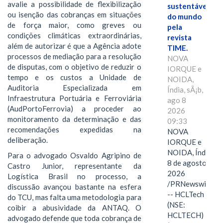
avalie a possibilidade de flexibilização
sustentáveis
ou isenção das cobranças em situações
do mundo
de força maior, como greves ou
pela
condições climáticas extraordinárias,
revista
além de autorizar é que a Agência adote
TIME.
processos de mediação para a resolução
NOVA
de disputas, com o objetivo de reduzir o
IORQUE e
tempo e os custos a Unidade de
NOIDA,
Auditoria Especializada em
Índia, sÃ¡b,
Infraestrutura Portuária e Ferroviária
ago 8
(AudPortoFerrovia) a proceder ao
2026
monitoramento da determinação e das
09:33
recomendações expedidas na
NOVA
deliberação.
IORQUE e
NOIDA, Índia,
Para o advogado Osvaldo Agripino de
8 de agosto de
Castro Junior, representante da
2026
Logística Brasil no processo, a
/PRNewswire/
discussão avançou bastante na esfera
-- HCLTech
do TCU, mas falta uma metodologia para
(NSE:
coibir a abusividade da ANTAQ. O
HCLTECH)
advogado defende que toda cobrança de