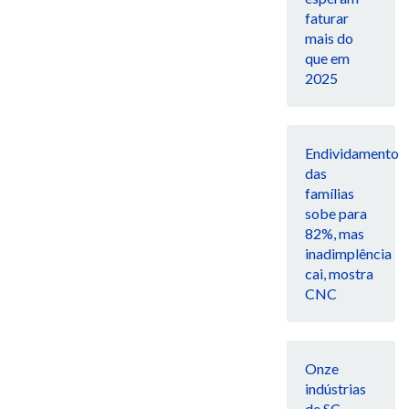
faturar
mais do
que em
2025
Endividamento
das
famílias
sobe para
82%, mas
inadimplência
cai, mostra
CNC
Onze
indústrias
de SC