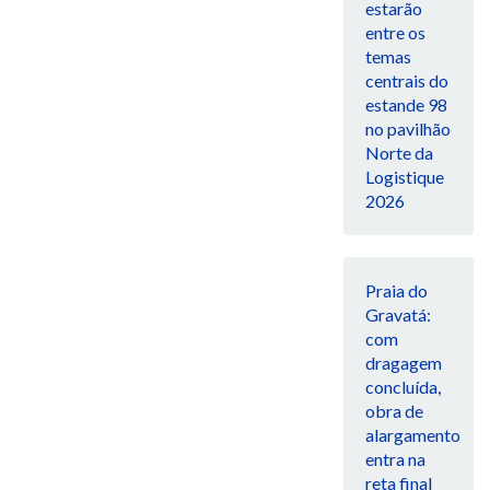
estarão
entre os
temas
centrais do
estande 98
no pavilhão
Norte da
Logistique
2026
Praia do
Gravatá:
com
dragagem
concluída,
obra de
alargamento
entra na
reta final