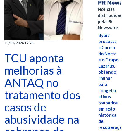
Notícias
distribuídas
pela PR
Newswire
Bybit
processa
13/12/2024 12:28
a Coreia
do Norte
TCU aponta
e o Grupo
Lazarus,
melhorias à
obtendo
liminar
ANTAQ no
para
congelar
tratamento dos
ativos
roubados
casos de
em ação
histórica
abusividade na
de
recuperação