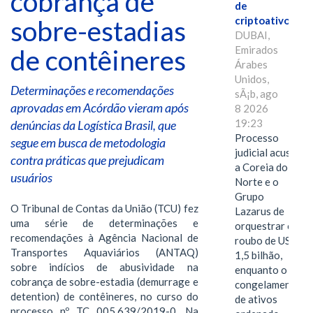
cobrança de
de
criptoativos
sobre-estadias
DUBAI,
Emirados
de contêineres
Árabes
Unidos,
Determinações e recomendações
sÃ¡b, ago
aprovadas em Acórdão vieram após
8 2026
19:23
denúncias da Logística Brasil, que
Processo
segue em busca de metodologia
judicial acusa
contra práticas que prejudicam
a Coreia do
usuários
Norte e o
Grupo
O Tribunal de Contas da União (TCU) fez
Lazarus de
uma série de determinações e
orquestrar o
recomendações à Agência Nacional de
roubo de US$
Transportes Aquaviários (ANTAQ)
1,5 bilhão,
sobre indícios de abusividade na
enquanto o
cobrança de sobre-estadia (demurrage e
congelamento
detention) de contêineres, no curso do
de ativos
processo nº. TC 005.639/2019-0. Na