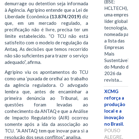
(BSE:
demurrage ou detention seja informada
HCLTECH),
à Agência. Agripino entende que a Lei de
uma empresa
Liberdade Econômica
(13.874/2019)
diz
líder global em
que, em um mercado regulado, a
tecnologia, foi
precificação não é livre, precisa ter um
nomeada para
limite estabelecido. “O TCU não está
a lista das
satisfeito com o modelo de regulação da
Empresas
Antaq. As decisões que temos recorrido
Mais
não são suficientes para trazer o serviço
Sustentáveis
adequado”, afirma.
do Mundo de
Agripino viu os apontamentos do TCU
2026 da
como uma ‘puxada de orelha’ ao trabalho
revista…
da agência reguladora. O advogado
XCMG
lembra que, antes de encaminhar a
reforça a
primeira denúncia ao Tribunal, as
produção
questões foram levadas ao
local e a
conhecimento da ANTAQ e que a Análise
inovação
de Impacto Regulatório (AIR) ocorreu
no Brasil.
somente após a ida da associação ao
POUSO
TCU. “A ANTAQ tem que inovar para si a
ALEGRE,
resolução dos seus conflitos”, analisa.