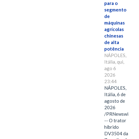
para o
segmento
de
máquinas
agrícolas
chinesas
de alta
potência
NÁPOLES,
Itália, qui,
ago 6
2026
23:44
NÁPOLES,
Itália, 6 de
agosto de
2026
/PRNewswire/
-- O trator
híbrido
DV3504 da