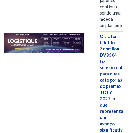
japonês
continua
sendo uma
moeda
amplamente…
O trator
híbrido
Zoomlion
DV3504
foi
selecionado
para duas
categorias
do prêmio
TOTY
2027, o
que
representa
um
avanço
significativo