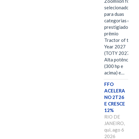
Zoomlion foi
selecionado
para duas
categorias do
prestigiado
prêmio
Tractor of the
Year 2027
(TOTY 2027:
Alta potência
(300 hp e
acima) e…
FFO
ACELERA
NO 2T26
E CRESCE
12%
RIO DE
JANEIRO,
qui, ago 6
2026