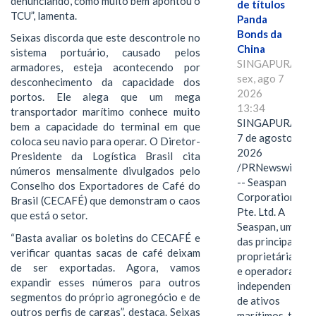
denunciando, como muito bem apontou o
de títulos
TCU”, lamenta.
Panda
Bonds da
Seixas discorda que este descontrole no
China
sistema portuário, causado pelos
SINGAPURA,
armadores, esteja acontecendo por
sex, ago 7
desconhecimento da capacidade dos
2026
portos. Ele alega que um mega
13:34
transportador marítimo conhece muito
SINGAPURA,
bem a capacidade do terminal em que
7 de agosto de
coloca seu navio para operar. O Diretor-
2026
Presidente da Logística Brasil cita
/PRNewswire/
números mensalmente divulgados pelo
-- Seaspan
Conselho dos Exportadores de Café do
Corporation
Brasil (CECAFÉ) que demonstram o caos
Pte. Ltd. A
que está o setor.
Seaspan, uma
“Basta avaliar os boletins do CECAFÉ e
das principais
verificar quantas sacas de café deixam
proprietárias
de ser exportadas. Agora, vamos
e operadoras
expandir esses números para outros
independentes
segmentos do próprio agronegócio e de
de ativos
outros perfis de cargas”, destaca. Seixas
marítimos, tem