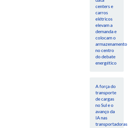
centers e
carros
elétricos
elevam a
demanda e
colocam o
armazenamento
no centro
do debate
energético
A força do
transporte
de cargas
no Sul e o
avanço da
IA nas
transportadoras