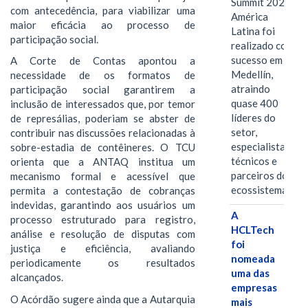
Summit 2026
com antecedência, para viabilizar uma
América
maior eficácia ao processo de
Latina foi
participação social.
realizado com
sucesso em
A Corte de Contas apontou a
Medellín,
necessidade de os formatos de
atraindo
participação social garantirem a
quase 400
inclusão de interessados que, por temor
líderes do
de represálias, poderiam se abster de
setor,
contribuir nas discussões relacionadas à
especialistas
sobre-estadia de contêineres. O TCU
técnicos e
orienta que a ANTAQ institua um
parceiros do
mecanismo formal e acessível que
ecossistema.…
permita a contestação de cobranças
indevidas, garantindo aos usuários um
A
processo estruturado para registro,
HCLTech
análise e resolução de disputas com
foi
justiça e eficiência, avaliando
nomeada
periodicamente os resultados
uma das
alcançados.
empresas
O Acórdão sugere ainda que a Autarquia
mais