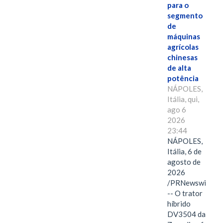
para o
segmento
de
máquinas
agrícolas
chinesas
de alta
potência
NÁPOLES,
Itália, qui,
ago 6
2026
23:44
NÁPOLES,
Itália, 6 de
agosto de
2026
/PRNewswire/
-- O trator
híbrido
DV3504 da