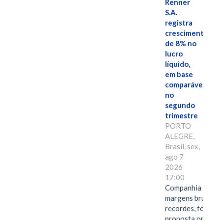
Renner
S.A.
registra
crescimento
de 8% no
lucro
líquido,
em base
comparável,
no
segundo
trimestre
PORTO
ALEGRE,
Brasil, sex,
ago 7
2026
17:00
Companhia alcan
margens brutas
recordes, fortal
proposta omnica