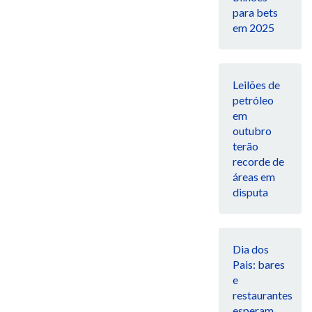
para bets
em 2025
Leilões de
petróleo
em
outubro
terão
recorde de
áreas em
disputa
Dia dos
Pais: bares
e
restaurantes
esperam