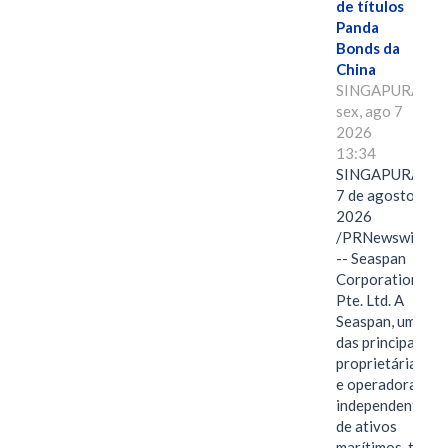
de títulos
Panda
Bonds da
China
SINGAPURA,
sex, ago 7
2026
13:34
SINGAPURA,
7 de agosto de
2026
/PRNewswire/
-- Seaspan
Corporation
Pte. Ltd. A
Seaspan, uma
das principais
proprietárias
e operadoras
independentes
de ativos
marítimos, tem