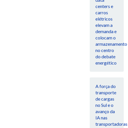
centers e
carros
elétricos
elevam a
demanda e
colocam o
armazenamento
no centro
do debate
energético
A força do
transporte
de cargas
no Sul e o
avanço da
IA nas
transportadoras