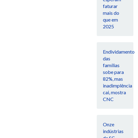
faturar
mais do
que em
2025
Endividamento
das
famílias
sobe para
82%, mas
inadimplência
cai, mostra
CNC
Onze
indústrias
de SC