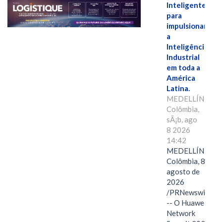
Inteligente"
para
impulsionar
a
Inteligência
Industrial
em toda a
América
Latina.
MEDELLÍN,
Colômbia,
sÃ¡b, ago
8 2026
14:42
MEDELLÍN,
Colômbia, 8 de
agosto de
2026
/PRNewswire/
-- O Huawei
Network