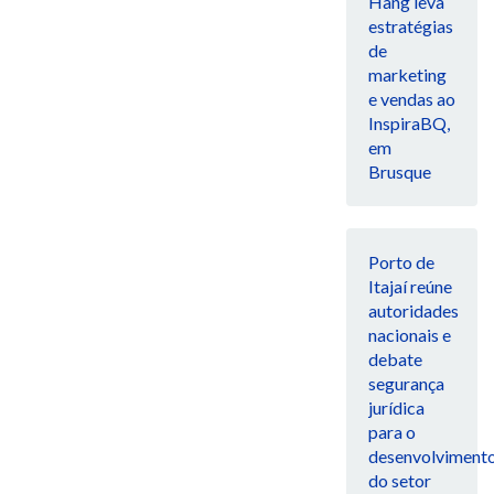
Hang leva
estratégias
de
marketing
e vendas ao
InspiraBQ,
em
Brusque
Porto de
Itajaí reúne
autoridades
nacionais e
debate
segurança
jurídica
para o
desenvolviment
do setor