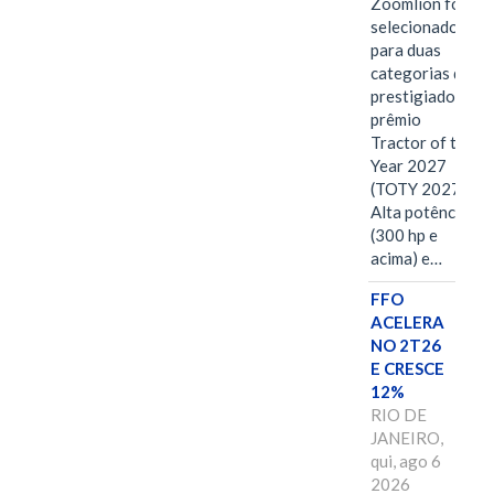
Zoomlion foi
selecionado
para duas
categorias do
prestigiado
prêmio
Tractor of the
Year 2027
(TOTY 2027:
Alta potência
(300 hp e
acima) e…
FFO
ACELERA
NO 2T26
E CRESCE
12%
RIO DE
JANEIRO,
qui, ago 6
2026