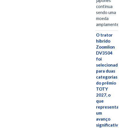
japonês
continua
sendo uma
moeda
amplamente…
O trator
híbrido
Zoomlion
DV3504
foi
selecionado
para duas
categorias
do prêmio
TOTY
2027, o
que
representa
um
avanço
significativo