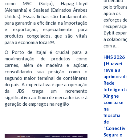
ordenado
como MSC (Suíça), Hapag-Lloyd
pelo tribunal
(Alemanha) e Sealead (Emirados Árabes
apoia os
Unidos). Essas linhas são fundamentais
esforços de
para garantir a eficiência na importação
recuperação e
e exportação, especialmente para
Bybit expande
produtos congelados, que são vitais
a colaboração
para a economia local ￼.
com a…
O Porto de Itajaí é crucial para a
HNS 2026
movimentação de produtos como
| Huawei
carnes, além de madeira e açúcar,
revela a
consolidando sua posição como o
aprimorada
segundo maior terminal de contêineres
Rede
do país. A expectativa é que a operação
Inteligente
da JBS traga um incremento
Xinghe
significativo ao fluxo de mercadorias e à
com base
geração de empregos na região
na
filosofia
de
"Conectividade
Segura e