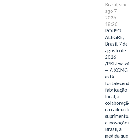
Brasil, sex,
ago 7
2026
18:26
POUSO
ALEGRE,
Brasil, 7 de
agosto de
2026
/PRNewswire/
-- A XCMG
está
fortalecendo a
fabricação
local, a
colaboração
na cadeia de
suprimentos e
a inovação no
Brasil, à
medida que