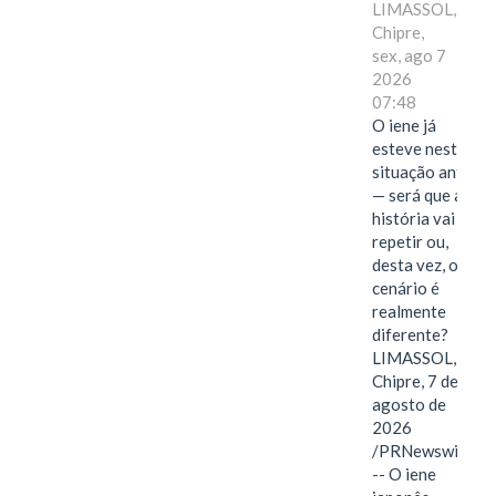
LIMASSOL,
Chipre,
sex, ago 7
2026
07:48
O iene já
esteve nesta
situação antes
— será que a
história vai se
repetir ou,
desta vez, o
cenário é
realmente
diferente?
LIMASSOL,
Chipre, 7 de
agosto de
2026
/PRNewswire/
-- O iene