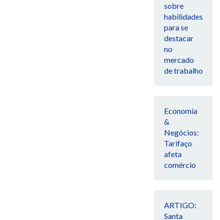
sobre
habilidades
para se
destacar
no
mercado
de trabalho
Economia
&
Negócios:
Tarifaço
afeta
comércio
ARTIGO:
Santa