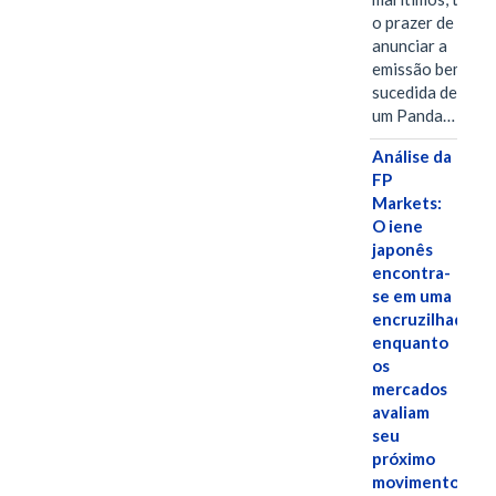
o prazer de
anunciar a
emissão bem-
sucedida de
um Panda…
Análise da
FP
Markets:
O iene
japonês
encontra-
se em uma
encruzilhada
enquanto
os
mercados
avaliam
seu
próximo
movimento.