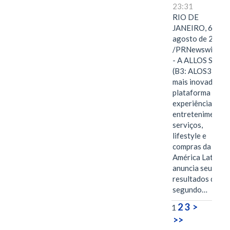
23:31
RIO DE
JANEIRO, 6 de
agosto de 2026
/PRNewswire/ -
- A ALLOS S.A.
(B3: ALOS3), a
mais inovadora
plataforma de
experiências,
entretenimento,
serviços,
lifestyle e
compras da
América Latina
anuncia seus
resultados do
segundo…
2
3
>
1
>>