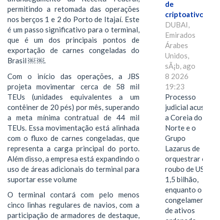
de
permitindo a retomada das operações
criptoativos
nos berços 1 e 2 do Porto de Itajaí. Este
DUBAI,
é um passo significativo para o terminal,
Emirados
que é um dos principais pontos de
Árabes
exportação de carnes congeladas do
Unidos,
Brasil ￼ ￼.
sÃ¡b, ago
Com o início das operações, a JBS
8 2026
projeta movimentar cerca de 58 mil
19:23
TEUs (unidades equivalentes a um
Processo
contêiner de 20 pés) por mês, superando
judicial acusa
a meta mínima contratual de 44 mil
a Coreia do
TEUs. Essa movimentação está alinhada
Norte e o
com o fluxo de carnes congeladas, que
Grupo
representa a carga principal do porto.
Lazarus de
Além disso, a empresa está expandindo o
orquestrar o
uso de áreas adicionais do terminal para
roubo de US$
suportar esse volume
1,5 bilhão,
enquanto o
O terminal contará com pelo menos
congelamento
cinco linhas regulares de navios, com a
de ativos
participação de armadores de destaque,