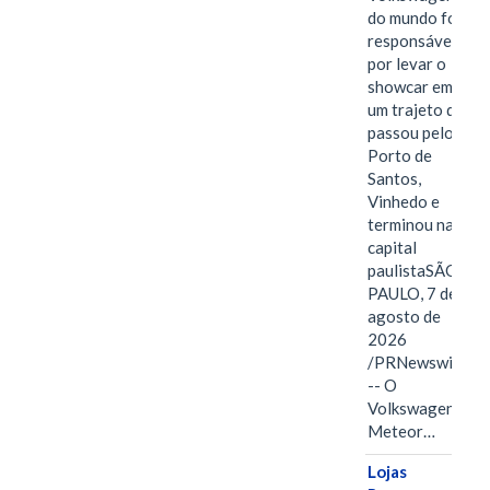
do mundo foi
responsável
por levar o
showcar em
um trajeto que
passou pelo
Porto de
Santos,
Vinhedo e
terminou na
capital
paulistaSÃO
PAULO, 7 de
agosto de
2026
/PRNewswire/
-- O
Volkswagen
Meteor…
Lojas