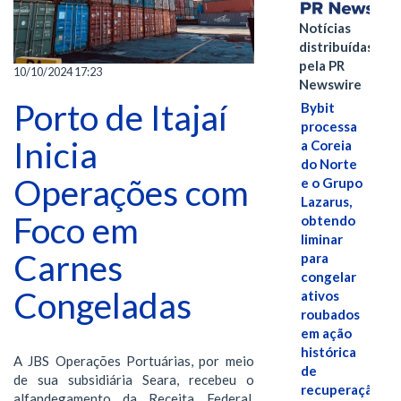
Notícias
distribuídas
pela PR
10/10/2024 17:23
Newswire
Porto de Itajaí
Bybit
processa
Inicia
a Coreia
do Norte
Operações com
e o Grupo
Lazarus,
Foco em
obtendo
liminar
Carnes
para
congelar
Congeladas
ativos
roubados
em ação
histórica
A JBS Operações Portuárias, por meio
de
de sua subsidiária Seara, recebeu o
recuperação
alfandegamento da Receita Federal,