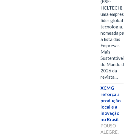
(BSE:
HCLTECH),
uma empresa
líder global em
tecnologia, foi
nomeada para
a lista das
Empresas
Mais
Sustentáveis
do Mundo de
2026 da
revista…
XCMG
reforça a
produção
local e a
inovação
no Brasil.
POUSO
ALEGRE,