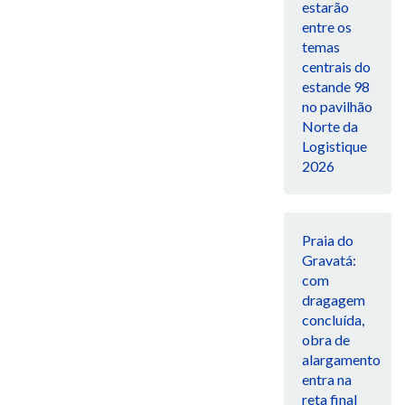
estarão
entre os
temas
centrais do
estande 98
no pavilhão
Norte da
Logistique
2026
Praia do
Gravatá:
com
dragagem
concluída,
obra de
alargamento
entra na
reta final