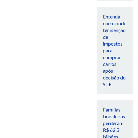
Entenda
quem pode
ter isenção
de
impostos
para
comprar
carros
após
decisão do
STF
Famílias
brasileiras
perderam
R$ 62,5
bilhões