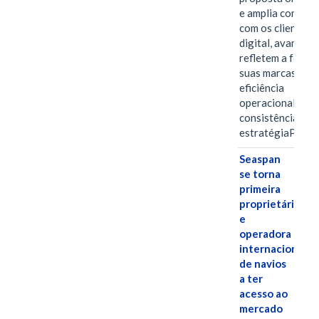
e amplia conexã
com os clientes 
digital, avanços 
refletem a força 
suas marcas, a
eficiência
operacional e a
consistência de 
estratégiaPOR
Seaspan
se torna
primeira
proprietária
e
operadora
internacional
de navios
a ter
acesso ao
mercado