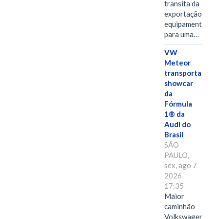
transita da
exportação de
equipamentos
para uma…
VW
Meteor
transporta
showcar
da
Fórmula
1® da
Audi do
Brasil
SÃO
PAULO,
sex, ago 7
2026
17:35
Maior
caminhão
Volkswagen