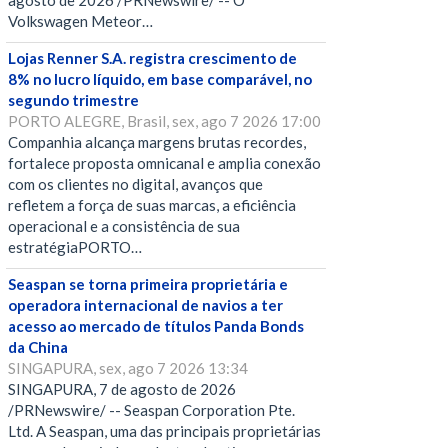
agosto de 2026 /PRNewswire/ -- O
Volkswagen Meteor…
Lojas Renner S.A. registra crescimento de
8% no lucro líquido, em base comparável, no
segundo trimestre
PORTO ALEGRE, Brasil, sex, ago 7 2026 17:00
Companhia alcança margens brutas recordes,
fortalece proposta omnicanal e amplia conexão
com os clientes no digital, avanços que
refletem a força de suas marcas, a eficiência
operacional e a consistência de sua
estratégiaPORTO…
Seaspan se torna primeira proprietária e
operadora internacional de navios a ter
acesso ao mercado de títulos Panda Bonds
da China
SINGAPURA, sex, ago 7 2026 13:34
SINGAPURA, 7 de agosto de 2026
/PRNewswire/ -- Seaspan Corporation Pte.
Ltd. A Seaspan, uma das principais proprietárias