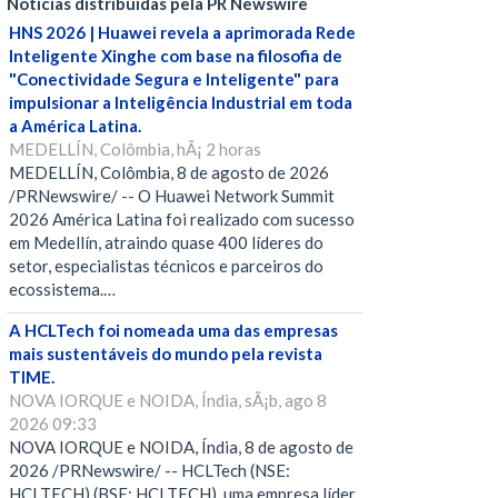
Notícias distribuídas pela PR Newswire
HNS 2026 | Huawei revela a aprimorada Rede
Inteligente Xinghe com base na filosofia de
"Conectividade Segura e Inteligente" para
impulsionar a Inteligência Industrial em toda
a América Latina.
MEDELLÍN, Colômbia, hÃ¡ 2 horas
MEDELLÍN, Colômbia, 8 de agosto de 2026
/PRNewswire/ -- O Huawei Network Summit
2026 América Latina foi realizado com sucesso
em Medellín, atraindo quase 400 líderes do
setor, especialistas técnicos e parceiros do
ecossistema.…
A HCLTech foi nomeada uma das empresas
mais sustentáveis do mundo pela revista
TIME.
NOVA IORQUE e NOIDA, Índia, sÃ¡b, ago 8
2026 09:33
NOVA IORQUE e NOIDA, Índia, 8 de agosto de
2026 /PRNewswire/ -- HCLTech (NSE:
HCLTECH) (BSE: HCLTECH), uma empresa líder