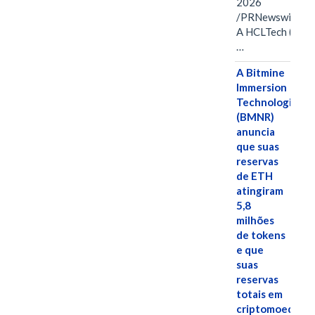
2026
/PRNewswire/ -
A HCLTech (NSE:
…
A Bitmine
Immersion
Technologies
(BMNR)
anuncia
que suas
reservas
de ETH
atingiram
5,8
milhões
de tokens
e que
suas
reservas
totais em
criptomoedas