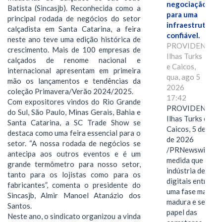
negociação
Batista (Sincasjb). Reconhecida como a
para uma
principal rodada de negócios do setor
infraestrutura
calçadista em Santa Catarina, a feira
confiável.
neste ano teve uma edição histórica de
PROVIDENCIAL
crescimento. Mais de 100 empresas de
Ilhas Turks
calçados de renome nacional e
e Caicos,
internacional apresentam em primeira
qua, ago 5
mão os lançamentos e tendências da
2026
coleção Primavera/Verão 2024/2025.
17:42
Com expositores vindos do Rio Grande
PROVIDENCIAL
do Sul, São Paulo, Minas Gerais, Bahia e
Ilhas Turks e
Santa Catarina, a SC Trade Show se
Caicos, 5 de ago
destaca como uma feira essencial para o
de 2026
setor. “A nossa rodada de negócios se
/PRNewswire/ --
antecipa aos outros eventos e é um
medida que a
grande termômetro para nosso setor,
indústria de ativ
tanto para os lojistas como para os
digitais entra em
fabricantes”, comenta o presidente do
uma fase mais
Sincasjb, Almir Manoel Atanázio dos
madura e seletiva
Santos.
papel das
Neste ano, o sindicato organizou a vinda