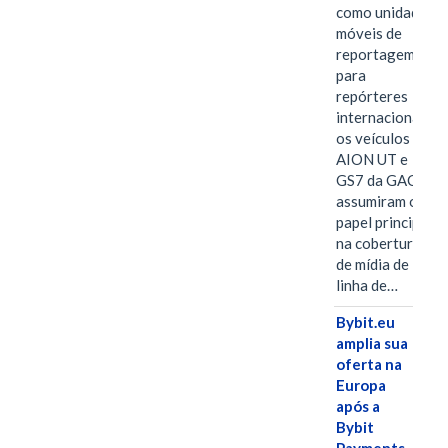
como unidades
móveis de
reportagem
para
repórteres
internacionais,
os veículos
AION UT e
GS7 da GAC
assumiram o
papel principal
na cobertura
de mídia de
linha de…
Bybit.eu
amplia sua
oferta na
Europa
após a
Bybit