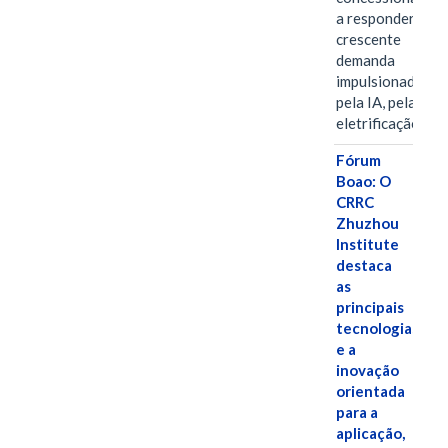
a responder à
crescente
demanda
impulsionada
pela IA, pela
eletrificação…
Fórum
Boao: O
CRRC
Zhuzhou
Institute
destaca
as
principais
tecnologias
e a
inovação
orientada
para a
aplicação,