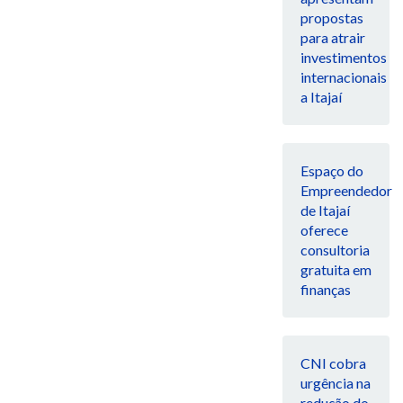
propostas
para atrair
investimentos
internacionais
a Itajaí
Espaço do
Empreendedor
de Itajaí
oferece
consultoria
gratuita em
finanças
CNI cobra
urgência na
redução do