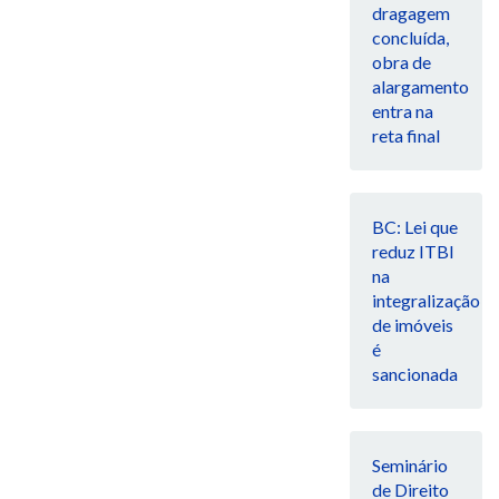
dragagem
concluída,
obra de
alargamento
entra na
reta final
BC: Lei que
reduz ITBI
na
integralização
de imóveis
é
sancionada
Seminário
de Direito