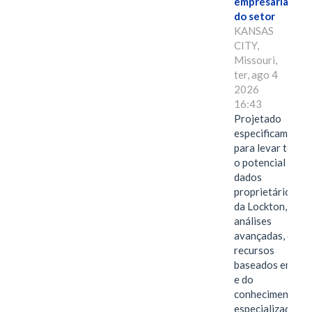
empresarial
do setor
KANSAS
CITY,
Missouri,
ter, ago 4
2026
16:43
Projetado
especificamente
para levar todo
o potencial dos
dados
proprietários
da Lockton, das
análises
avançadas, dos
recursos
baseados em IA
e do
conhecimento
especializado