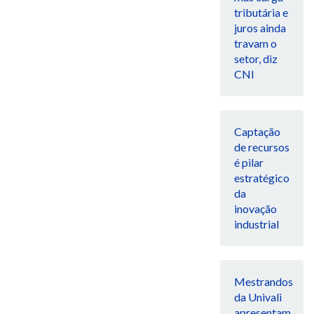
tributária e
juros ainda
travam o
setor, diz
CNI
Captação
de recursos
é pilar
estratégico
da
inovação
industrial
Mestrandos
da Univali
apresentam