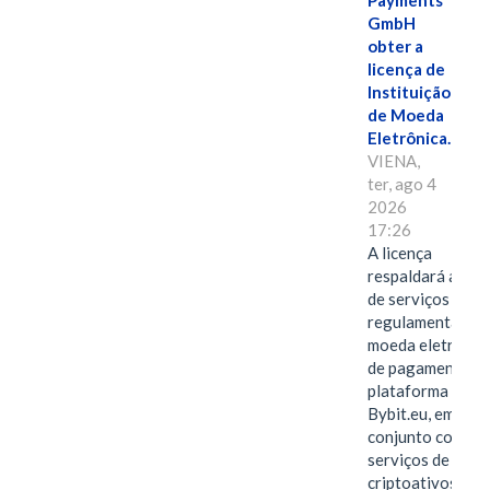
Payments
GmbH
obter a
licença de
Instituição
de Moeda
Eletrônica.
VIENA,
ter, ago 4
2026
17:26
A licença
respaldará a ofe
de serviços
regulamentados 
moeda eletrônica
de pagamentos 
plataforma
Bybit.eu, em
conjunto com os
serviços de
criptoativos.VIE