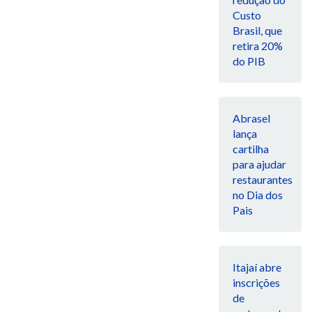
Custo
Brasil, que
retira 20%
do PIB
Abrasel
lança
cartilha
para ajudar
restaurantes
no Dia dos
Pais
Itajaí abre
inscrições
de