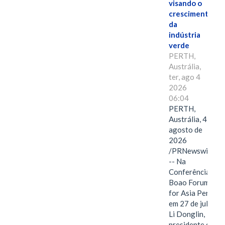
visando o
crescimento
da
indústria
verde
PERTH,
Austrália,
ter, ago 4
2026
06:04
PERTH,
Austrália, 4 de
agosto de
2026
/PRNewswire/
-- Na
Conferência
Boao Forum
for Asia Perth,
em 27 de julho,
Li Donglin,
presidente do