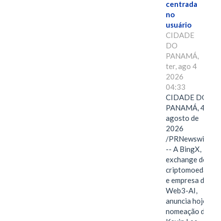
centrada
no
usuário
CIDADE
DO
PANAMÁ,
ter, ago 4
2026
04:33
CIDADE DO
PANAMÁ, 4 de
agosto de
2026
/PRNewswire/
-- A BingX,
exchange de
criptomoedas
e empresa de
Web3-AI,
anuncia hoje a
nomeação de