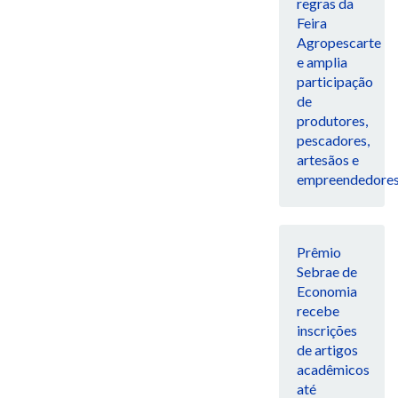
regras da
Feira
Agropescarte
e amplia
participação
de
produtores,
pescadores,
artesãos e
empreendedore
Prêmio
Sebrae de
Economia
recebe
inscrições
de artigos
acadêmicos
até