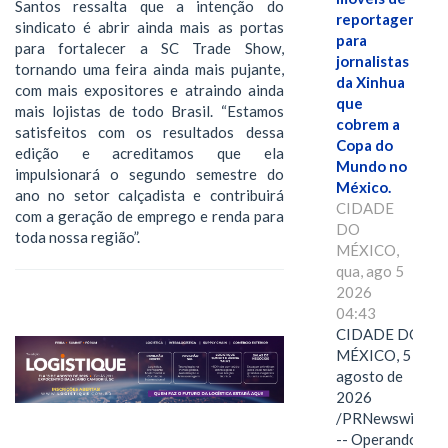
Santos ressalta que a intenção do
reportagem
sindicato é abrir ainda mais as portas
para
para fortalecer a SC Trade Show,
jornalistas
tornando uma feira ainda mais pujante,
da Xinhua
com mais expositores e atraindo ainda
que
mais lojistas de todo Brasil. “Estamos
cobrem a
satisfeitos com os resultados dessa
Copa do
edição e acreditamos que ela
Mundo no
impulsionará o segundo semestre do
México.
ano no setor calçadista e contribuirá
CIDADE
com a geração de emprego e renda para
DO
toda nossa região”.
MÉXICO,
qua, ago 5
2026
04:43
CIDADE DO
MÉXICO, 5 de
agosto de
2026
/PRNewswire/
-- Operando