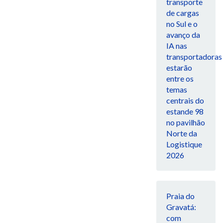
transporte
de cargas
no Sul e o
avanço da
IA nas
transportadoras
estarão
entre os
temas
centrais do
estande 98
no pavilhão
Norte da
Logistique
2026
Praia do
Gravatá:
com