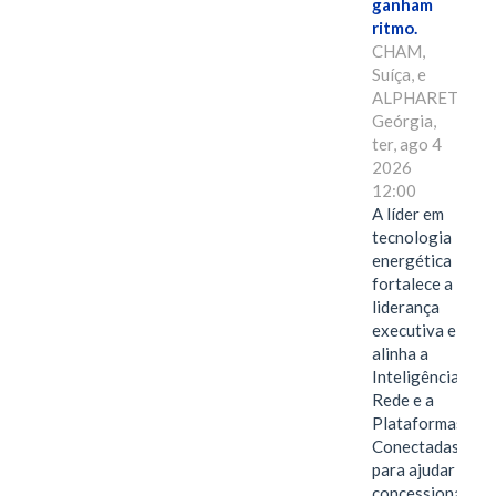
ganham
ritmo.
CHAM,
Suíça, e
ALPHARETTA,
Geórgia,
ter, ago 4
2026
12:00
A líder em
tecnologia
energética
fortalece a
liderança
executiva e
alinha a
Inteligência de
Rede e a
Plataformas
Conectadas
para ajudar as
concessionárias