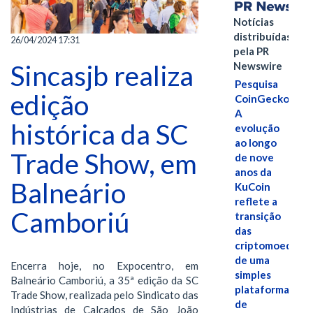
Notícias
distribuídas
26/04/2024 17:31
pela PR
Sincasjb realiza
Newswire
Pesquisa
edição
CoinGecko:
A
histórica da SC
evolução
ao longo
Trade Show, em
de nove
anos da
Balneário
KuCoin
reflete a
Camboriú
transição
das
criptomoedas
de uma
Encerra hoje, no Expocentro, em
simples
Balneário Camboriú, a 35ª edição da SC
plataforma
Trade Show, realizada pelo Sindicato das
de
Indústrias de Calçados de São João