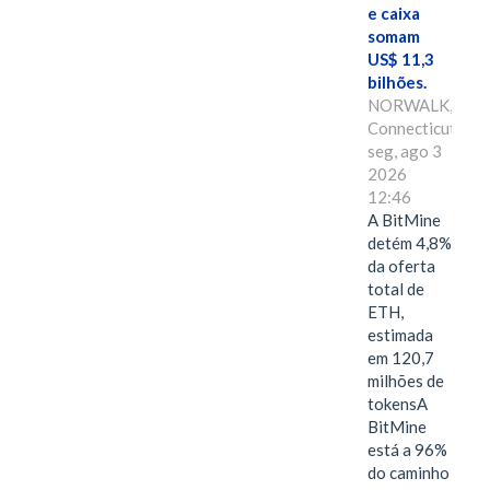
e caixa
somam
US$ 11,3
bilhões.
NORWALK,
Connecticut,
seg, ago 3
2026
12:46
A BitMine
detém 4,8%
da oferta
total de
ETH,
estimada
em 120,7
milhões de
tokensA
BitMine
está a 96%
do caminho