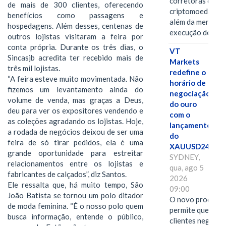
corretoras de
de mais de 300 clientes, oferecendo
criptomoedas va
benefícios como passagens e
além da mera
hospedagens. Além desses, centenas de
execução de…
outros lojistas visitaram a feira por
conta própria. Durante os três dias, o
VT
Sincasjb acredita ter recebido mais de
Markets
três mil lojistas.
redefine o
“A feira esteve muito movimentada. Não
horário de
fizemos um levantamento ainda do
negociação
volume de venda, mas graças a Deus,
do ouro
deu para ver os expositores vendendo e
com o
as coleções agradando os lojistas. Hoje,
lançamento
a rodada de negócios deixou de ser uma
do
feira de só tirar pedidos, ela é uma
XAUUSD247
grande oportunidade para estreitar
SYDNEY,
relacionamentos entre os lojistas e
qua, ago 5
fabricantes de calçados”, diz Santos.
2026
Ele ressalta que, há muito tempo, São
09:00
João Batista se tornou um polo ditador
O novo produto
de moda feminina. “É o nosso polo quem
permite que os
busca informação, entende o público,
clientes negocie