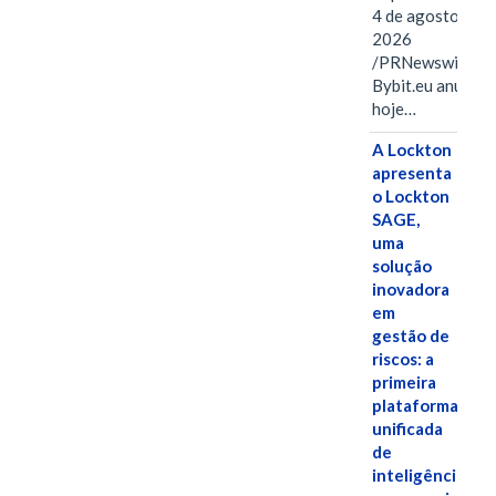
4 de agosto de
2026
/PRNewswire/ --
Bybit.eu anuncio
hoje…
A Lockton
apresenta
o Lockton
SAGE,
uma
solução
inovadora
em
gestão de
riscos: a
primeira
plataforma
unificada
de
inteligência