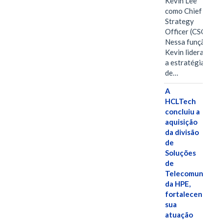
Kevin Lee
como Chief
Strategy
Officer (CSO).
Nessa função,
Kevin liderará
a estratégia
de…
A
HCLTech
concluiu a
aquisição
da divisão
de
Soluções
de
Telecomunicaç
da HPE,
fortalecendo
sua
atuação