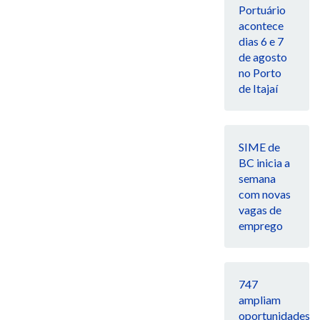
Portuário
acontece
dias 6 e 7
de agosto
no Porto
de Itajaí
SIME de
BC inicia a
semana
com novas
vagas de
emprego
747
ampliam
oportunidades