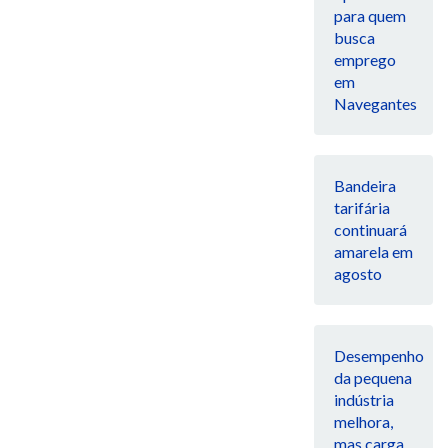
para quem
busca
emprego
em
Navegantes
Bandeira
tarifária
continuará
amarela em
agosto
Desempenho
da pequena
indústria
melhora,
mas carga