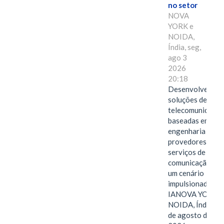
no setor
NOVA
YORK e
NOIDA,
Índia, seg,
ago 3
2026
20:18
Desenvolvendo
soluções de
telecomunicaçõe
baseadas em
engenharia para
provedores de
serviços de
comunicação em
um cenário
impulsionado pel
IANOVA YORK e
NOIDA, Índia, 3
de agosto de