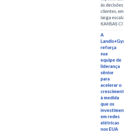
às decisões dos
clientes, em
larga escala
KANSAS CITY,…
A
Landis+Gyr
reforça
sua
equipe de
liderança
sênior
para
acelerar o
crescimento,
à medida
que os
investimentos
em redes
elétricas
nos EUA