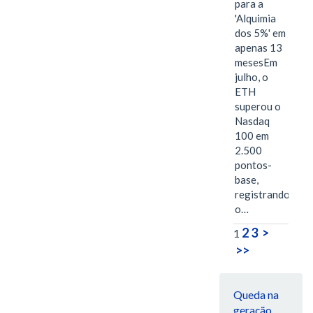
para a
'Alquimia
dos 5%' em
apenas 13
mesesEm
julho, o
ETH
superou o
Nasdaq
100 em
2.500
pontos-
base,
registrando
o…
2
3
>
1
>>
Queda na
geração