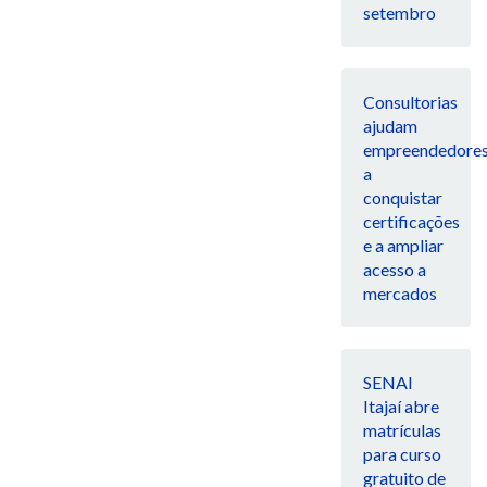
setembro
Consultorias
ajudam
empreendedore
a
conquistar
certificações
e a ampliar
acesso a
mercados
SENAI
Itajaí abre
matrículas
para curso
gratuito de