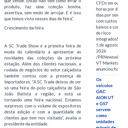
que vende. Então não tem como errar o
CFDs em ouro 2
produto, faz uma coleção bonita,
horas por dia, se
assertiva, sem medo de arrojar. E é isso
dias por semana,
que temos visto nesses dias de feira”.
com custos mais
baixos e control
Crescimento da feira
de risco
integradosSYDN
5 de agosto de
A SC Trade Show é a primeira feira de
2026
moda do calendário a apresentar as
/PRNewswire/ --
novidades das coleções da próxima
VT Markets
estação. Além dos clientes nacionais, a
anunciou hoje o
rodada de negócios do setor calçadista
também contou com a presença de
Os
importadores. “A SC Trade deixou de ser
veículos
só uma feira do polo calçadista de São
GAC
João Batista e região, e está se
AION UT
tornando uma feira nacional. Estamos
e GS7
surpresos com o volume de expositores
servem
desta edição e com a quantidade de
como
clientes que tem nos visitado”, avalia o
unidades
presidente da entidade.
móveis de