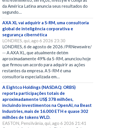
entretenimento, serviços, lifestyle e compras
da América Latina anuncia seus resultados do
segundo…
AXA XL vai adquirir a S-RM, uma consultoria
global de inteligência corporativa e
segurança cibernética
LONDRES, qui, ago 6 2026 23:30
LONDRES, 6 de agosto de 2026 /PRNewswire/
-- A AXA XL, que atualmente detém
aproximadamente 49% da S-RM, anunciou hoje
que firmou um acordo para adquirir as ações
restantes da empresa. A S-RM é uma
consultoria especializada em…
A Eightco Holdings (NASDAQ: ORBS)
reporta participações totais de
aproximadamente US$ 378 milhões,
incluindo investimentos na OpenAI, na Beast
Industries, mais de 16.000 ETH e quase 302
milhões de tokens WLD.
EASTON, Pensilvânia, qui, ago 6 2026 21:41