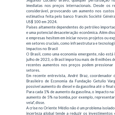
Segundo Luciano Bravo, qualquer perturbação na
imediatas nos preços internacionais. Desde os r
considerável, provocando um aumento nos custos 
estimativa feita pelo banco francês Société Généra
US$ 100 em 2024.
Países altamente dependentes do petróleo importad
e uma potencial desaceleração econômica. Além disso
e empresas hesitem em iniciar novos projetos ou ex
em setores cruciais, como infraestrutura e tecnologi
Impactos no Brasil
O Brasil, como uma economia emergente, não está i
julho de 2023, o Brasil importou mais de 8 milhões d
recentes aumentos nos preços podem pressionar 
setores.
Em recente entrevista, André Braz, coordenador 
Brasileiro de Economia da Fundação Getulio Var
possível aumento do diesel e da gasolina até o final
Para cada 1% de aumento da gasolina, o impacto na 
aumento de 5% na bomba, por exemplo, representaria
veia", disse.
A crise no Oriente Médio não é um problema isolado
incerteza global tende a reduzir os investimentos