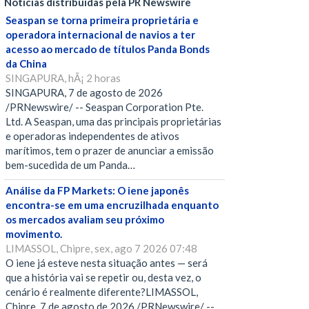
Notícias distribuídas pela PR Newswire
Seaspan se torna primeira proprietária e
operadora internacional de navios a ter
acesso ao mercado de títulos Panda Bonds
da China
SINGAPURA, hÃ¡ 2 horas
SINGAPURA, 7 de agosto de 2026
/PRNewswire/ -- Seaspan Corporation Pte.
Ltd. A Seaspan, uma das principais proprietárias
e operadoras independentes de ativos
marítimos, tem o prazer de anunciar a emissão
bem-sucedida de um Panda…
Análise da FP Markets: O iene japonês
encontra-se em uma encruzilhada enquanto
os mercados avaliam seu próximo
movimento.
LIMASSOL, Chipre, sex, ago 7 2026 07:48
O iene já esteve nesta situação antes — será
que a história vai se repetir ou, desta vez, o
cenário é realmente diferente?LIMASSOL,
Chipre, 7 de agosto de 2026 /PRNewswire/ --