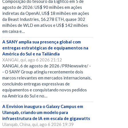
Composição do tesouro da Eightco em 5 de
agosto de 2026: US$ 90 milhões em ações
indiretas da OpenAI, US$ 18 milhões em ações
da Beast Industries, 16.278 ETH, quase 302
milhões de WLD em ativos e US$ 142 milhões
em caixa e…
A SANY amplia sua presença global com
entregas estratégicas de equipamentos na
América do Sul e na Tailândia
XANGAI, qui, ago 6 2026 21:12
XANGAI, 6 de agosto de 2026 /PRNewswire/ -
- O SANY Group atingiu recentemente dois
marcos relevantes em mercados internacionais,
concluindo entregas expressivas de
equipamentos e conquistando novos pedidos
na América do Sul e no…
A Envision inaugura o Galaxy Campus em
Ulanqab, criando um modelo para
infraestrutura de IA em escala de gigawatts
Ulanqab, China, qui, ago 6 2026 19:39