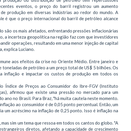
 produção ou distribuição de petróleo tem repercussões
ecentes eventos, o preço do barril registrou um aumento
de produção em diversas indústrias ao redor do mundo. A
le é que o preço internacional do barril de petróleo alcance
o são os mais afetados, enfrentando pressões inflacionárias
, a incerteza geopolítica na região faz com que investidores
pandir operações, resultando em uma menor injeção de capital
a, explica Luciano.
mune aos efeitos da crise no Oriente Médio. Entre janeiro e
e toneladas de petróleo a um preço total de US$ 5 bilhões. Os
a inflação e impactar os custos de produção em todos os
do Índice de Preços ao Consumidor do Ibre-FGV (Instituto
gas), afirmou que existe uma pressão no mercado para um
 do ano no Brasil. Para Braz, "há muita cautela neste momento.
inflação ao consumidor é de 0,05 ponto percentual. Então, um
 um acréscimo na inflação de 0,25 ponto. Isso é inflação na
, mas sim um tema que ressoa em todos os cantos do globo. "A
 estrangeiros diretos, afetando a capacidade de crescimento