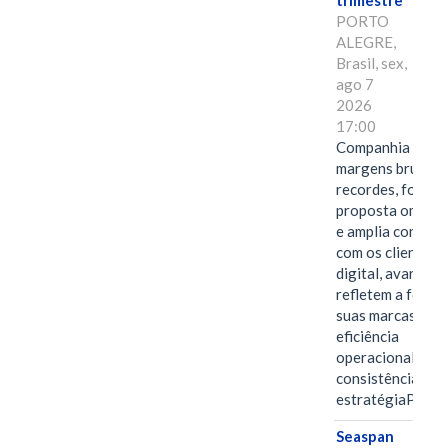
trimestre
PORTO
ALEGRE,
Brasil, sex,
ago 7
2026
17:00
Companhia alcan
margens brutas
recordes, fortal
proposta omnica
e amplia conexã
com os clientes 
digital, avanços 
refletem a força 
suas marcas, a
eficiência
operacional e a
consistência de 
estratégiaPOR
Seaspan