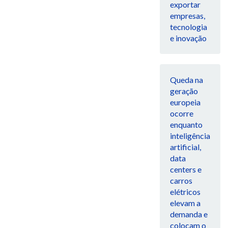
exportar
empresas,
tecnologia
e inovação
Queda na
geração
europeia
ocorre
enquanto
inteligência
artificial,
data
centers e
carros
elétricos
elevam a
demanda e
colocam o