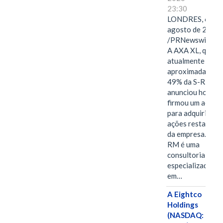
23:30
LONDRES, 6 de
agosto de 2026
/PRNewswire/ -
A AXA XL, que
atualmente deté
aproximadament
49% da S-RM,
anunciou hoje qu
firmou um acord
para adquirir as
ações restantes
da empresa. A S-
RM é uma
consultoria
especializada
em…
A Eightco
Holdings
(NASDAQ: