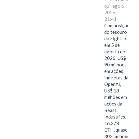
qui, ago 6
2026
21:41
Composição
do tesouro
da Eightco
em 5 de
agosto de
2026: US$
90 milhões
em ações
indiretas da
OpenAI,
US$ 18
milhões em
ações da
Beast
Industries,
16.278
ETH, quase
302 milhões