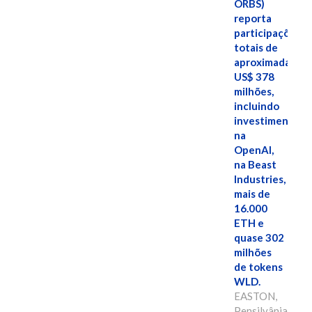
ORBS)
reporta
participações
totais de
aproximadamen
US$ 378
milhões,
incluindo
investimentos
na
OpenAI,
na Beast
Industries,
mais de
16.000
ETH e
quase 302
milhões
de tokens
WLD.
EASTON,
Pensilvânia,