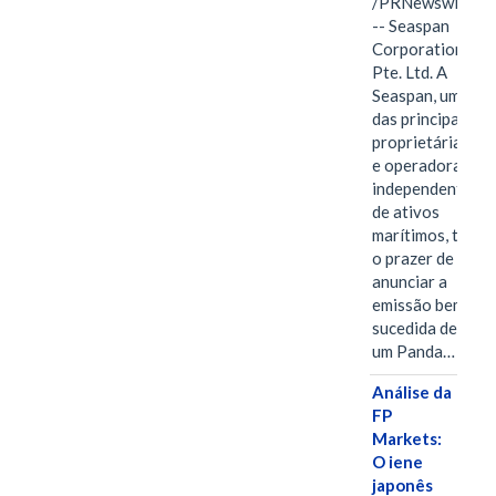
/PRNewswire/
-- Seaspan
Corporation
Pte. Ltd. A
Seaspan, uma
das principais
proprietárias
e operadoras
independentes
de ativos
marítimos, tem
o prazer de
anunciar a
emissão bem-
sucedida de
um Panda…
Análise da
FP
Markets:
O iene
japonês