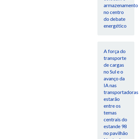
armazenamento
no centro
do debate
energético
A força do
transporte
de cargas
no Sul e o
avanço da
IA nas
transportadoras
estarão
entre os
temas
centrais do
estande 98
no pavilhão