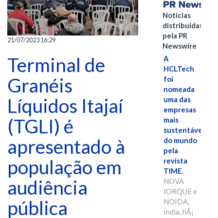
Notícias
distribuídas
pela PR
21/07/2023 16:29
Newswire
Terminal de
A
HCLTech
Granéis
foi
nomeada
Líquidos Itajaí
uma das
empresas
(TGLI) é
mais
sustentáveis
apresentado à
do mundo
pela
população em
revista
TIME.
audiência
NOVA
IORQUE e
pública
NOIDA,
Índia, hÃ¡