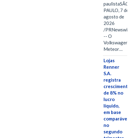
paulistaSÃO
PAULO, 7 de
agosto de
2026
/PRNewswire/
-- O
Volkswagen
Meteor…
Lojas
Renner
S.A.
registra
crescimento
de 8% no
lucro
líquido,
em base
comparável,
no
segundo