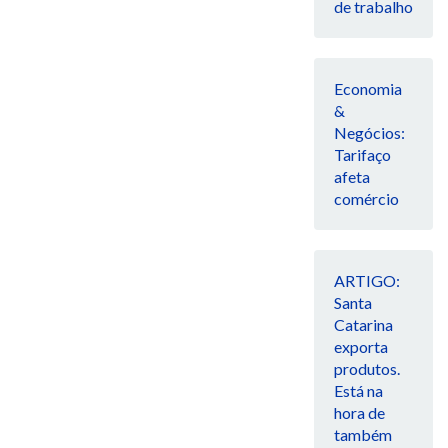
de trabalho
Economia
&
Negócios:
Tarifaço
afeta
comércio
ARTIGO:
Santa
Catarina
exporta
produtos.
Está na
hora de
também