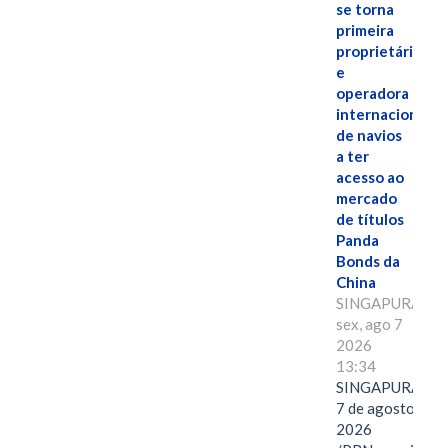
se torna
primeira
proprietária
e
operadora
internacional
de navios
a ter
acesso ao
mercado
de títulos
Panda
Bonds da
China
SINGAPURA,
sex, ago 7
2026
13:34
SINGAPURA,
7 de agosto de
2026