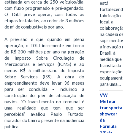
estimada em cerca de 250 veículos/dia,
está
com fluxo programado e pré-agendado.
fortalecendo a
O TGLI prevê operar, com todas as
fabricação
etapas instaladas, ao redor de 3 milhões
local, a
de m³ de combustíveis por ano.
colaboração
na cadeia de
A previsão é que, quando em plena
suprimentos e
operação, o TGLI incremente em torno
a inovação no
de R$ 300 milhões por ano na geração
Brasil, à
de Imposto Sobre Circulação de
medida que
Mercadorias e Serviços (ICMS) e ao
transita da
menos R$ 5 milhões/ano de Imposto
exportação de
Sobre Serviços (ISS). A obra do
equipamentos
empreendimento deve levar 36 meses
para uma…
para ser concluída – incluindo a
VW
construção do píer de atracação de
Meteor
navios. “O investimento no terminal é
transporta
uma realidade que tem que ser
showcar
percebida”, avaliou Paulo Furtado,
da
morador do bairro presente na audiência
Fórmula
pública.
1® da