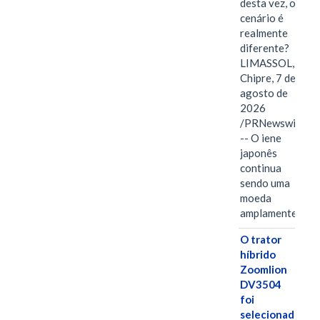
desta vez, o
cenário é
realmente
diferente?
LIMASSOL,
Chipre, 7 de
agosto de
2026
/PRNewswire/
-- O iene
japonês
continua
sendo uma
moeda
amplamente…
O trator
híbrido
Zoomlion
DV3504
foi
selecionado