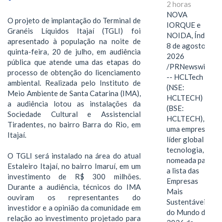
2 horas
NOVA
O projeto de implantação do Terminal de
IORQUE e
Granéis Líquidos Itajaí (TGLI) foi
NOIDA, Índia,
apresentado à população na noite de
8 de agosto de
quinta-feira, 20 de julho, em audiência
2026
pública que atende uma das etapas do
/PRNewswire/
processo de obtenção do licenciamento
-- HCLTech
ambiental. Realizada pelo Instituto de
(NSE:
Meio Ambiente de Santa Catarina (IMA),
HCLTECH)
a audiência lotou as instalações da
(BSE:
Sociedade Cultural e Assistencial
HCLTECH),
Tiradentes, no bairro Barra do Rio, em
uma empresa
Itajaí.
líder global em
tecnologia, foi
O TGLI será instalado na área do atual
nomeada para
Estaleiro Itajaí, no bairro Imaruí, em um
a lista das
investimento de R$ 300 milhões.
Empresas
Durante a audiência, técnicos do IMA
Mais
ouviram os representantes do
Sustentáveis
investidor e a opinião da comunidade em
do Mundo de
relação ao investimento projetado para