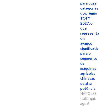
para duas
categorias
do prêmio
TOTY
2027, o
que
representa
um
avanço
significativo
para o
segmento
de
máquinas
agrícolas
chinesas
de alta
potência
NÁPOLES,
Itália, qui,
ago 6