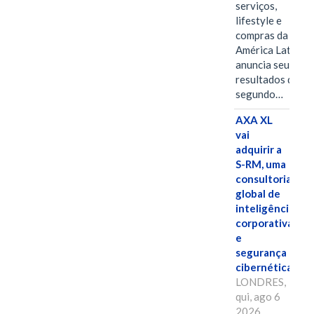
serviços,
lifestyle e
compras da
América Latina
anuncia seus
resultados do
segundo…
AXA XL
vai
adquirir a
S-RM, uma
consultoria
global de
inteligência
corporativa
e
segurança
cibernética
LONDRES,
qui, ago 6
2026