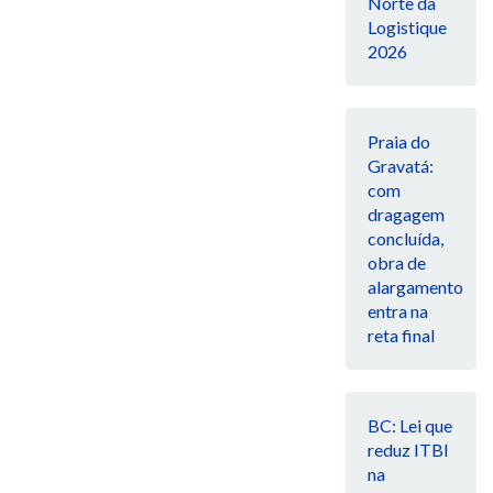
Norte da
Logistique
2026
Praia do
Gravatá:
com
dragagem
concluída,
obra de
alargamento
entra na
reta final
BC: Lei que
reduz ITBI
na