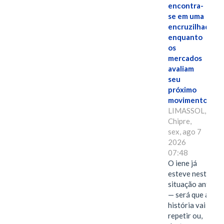
encontra-
se em uma
encruzilhada
enquanto
os
mercados
avaliam
seu
próximo
movimento.
LIMASSOL,
Chipre,
sex, ago 7
2026
07:48
O iene já
esteve nesta
situação antes
— será que a
história vai se
repetir ou,