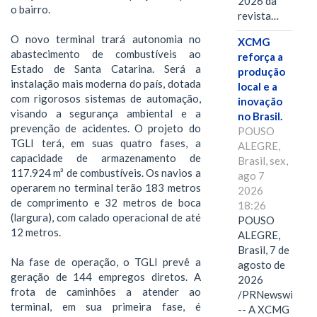
2026 da
o bairro.
revista…
O novo terminal trará autonomia no
XCMG
abastecimento de combustíveis ao
reforça a
Estado de Santa Catarina. Será a
produção
instalação mais moderna do país, dotada
local e a
com rigorosos sistemas de automação,
inovação
visando a segurança ambiental e a
no Brasil.
prevenção de acidentes. O projeto do
POUSO
TGLI terá, em suas quatro fases, a
ALEGRE,
capacidade de armazenamento de
Brasil, sex,
117.924 m³ de combustíveis. Os navios a
ago 7
operarem no terminal terão 183 metros
2026
de comprimento e 32 metros de boca
18:26
(largura), com calado operacional de até
POUSO
12 metros.
ALEGRE,
Brasil, 7 de
Na fase de operação, o TGLI prevê a
agosto de
geração de 144 empregos diretos. A
2026
frota de caminhões a atender ao
/PRNewswire/
terminal, em sua primeira fase, é
-- A XCMG