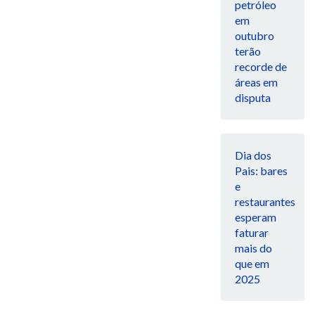
petróleo
em
outubro
terão
recorde de
áreas em
disputa
Dia dos
Pais: bares
e
restaurantes
esperam
faturar
mais do
que em
2025