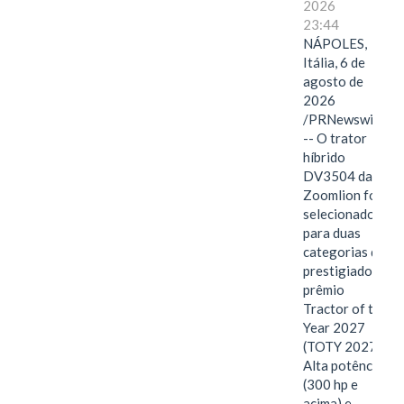
2026
23:44
NÁPOLES,
Itália, 6 de
agosto de
2026
/PRNewswire/
-- O trator
híbrido
DV3504 da
Zoomlion foi
selecionado
para duas
categorias do
prestigiado
prêmio
Tractor of the
Year 2027
(TOTY 2027:
Alta potência
(300 hp e
acima) e…