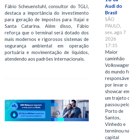
Audi do
Fábio Scheuenstuhl, consultor do TGLI,
Brasil
destaca a importância do investimento
SÃO
para geração de impostos para Itajaí e
PAULO,
Santa Catarina. Além disso, Fábio
sex, ago 7
reforça que o terminal será dotado dos
2026
mais modernos e rigorosos sistemas de
17:35
segurança ambiental em operação
Maior
portuária e movimentação de líquidos,
caminhão
atendendo aos padrões internacionais.
Volkswagen
do mundo foi
responsável
por levar o
showcar em
um trajeto que
passou pelo
Porto de
Santos,
Vinhedo e
terminou na
capital