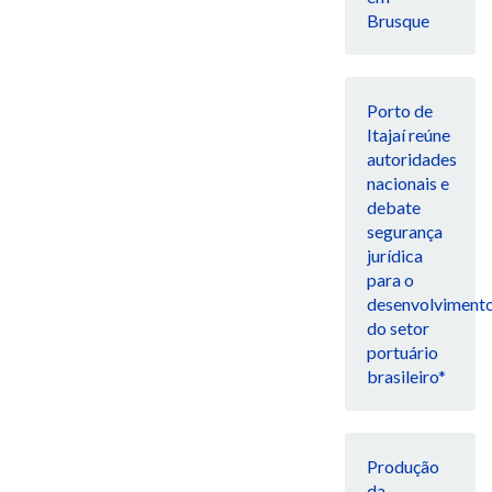
Brusque
Porto de
Itajaí reúne
autoridades
nacionais e
debate
segurança
jurídica
para o
desenvolviment
do setor
portuário
brasileiro*
Produção
da