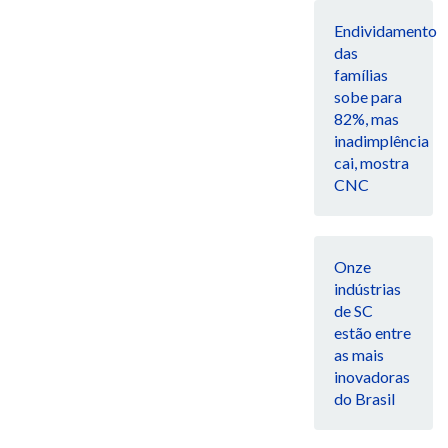
Endividamento
das
famílias
sobe para
82%, mas
inadimplência
cai, mostra
CNC
Onze
indústrias
de SC
estão entre
as mais
inovadoras
do Brasil