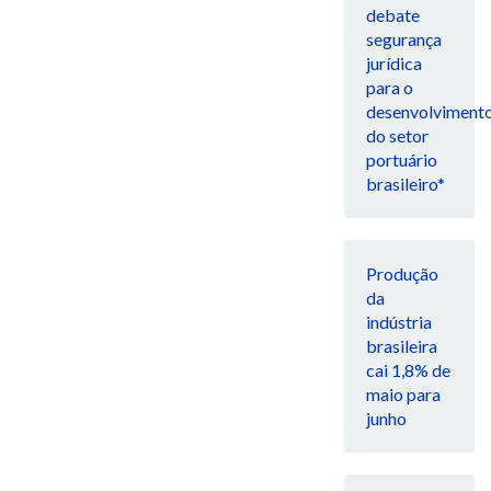
debate
segurança
jurídica
para o
desenvolviment
do setor
portuário
brasileiro*
Produção
da
indústria
brasileira
cai 1,8% de
maio para
junho