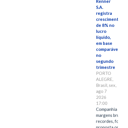
Renner
S.A.
registra
crescimento
de 8% no
lucro
líquido,
em base
comparável,
no
segundo
trimestre
PORTO
ALEGRE,
Brasil, sex,
ago 7
2026
17:00
Companhia alcan
margens brutas
recordes, fortal
proposta omnica