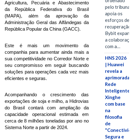
ordenado
Agricultura, Pecuária e Abastecimento
pelo tribunal
da República Federativa do Brasil
apoia os
(MAPA), além da aprovação da
esforços de
Administração Geral das Alfândegas da
recuperação e
República Popular da China (GACC).
Bybit expande
a colaboração
Este é mais um movimento da
com a…
companhia para aumentar ainda mais a
HNS 2026
sua competitividade no Corredor Norte e
| Huawei
seu compromisso em seguir buscando
revela a
soluções para operações cada vez mais
aprimorada
eficientes e seguras.
Rede
Inteligente
Acompanhando o crescimento das
Xinghe
exportações de soja e milho, a Hidrovias
com base
do Brasil contará com ampliação da
na
capacidade operacional estimada em
filosofia
cerca de 8 milhões toneladas por ano no
de
Sistema Norte a partir de 2024.
"Conectividade
Segura e