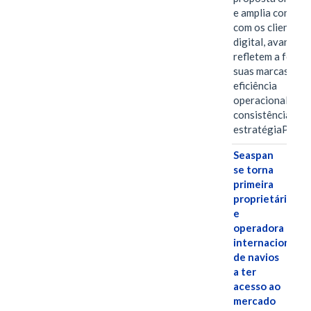
e amplia conexã
com os clientes 
digital, avanços 
refletem a força 
suas marcas, a
eficiência
operacional e a
consistência de 
estratégiaPOR
Seaspan
se torna
primeira
proprietária
e
operadora
internacional
de navios
a ter
acesso ao
mercado