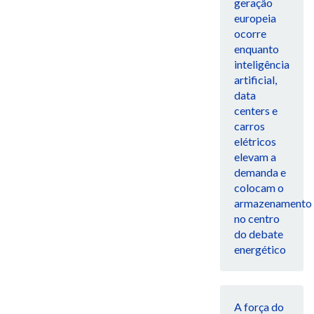
geração
europeia
ocorre
enquanto
inteligência
artificial,
data
centers e
carros
elétricos
elevam a
demanda e
colocam o
armazenamento
no centro
do debate
energético
A força do