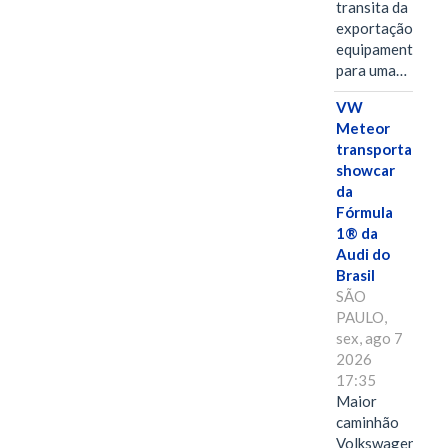
transita da
exportação de
equipamentos
para uma…
VW
Meteor
transporta
showcar
da
Fórmula
1® da
Audi do
Brasil
SÃO
PAULO,
sex, ago 7
2026
17:35
Maior
caminhão
Volkswagen