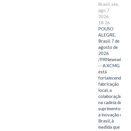
Brasil, sex,
ago 7
2026
18:26
POUSO
ALEGRE,
Brasil, 7 de
agosto de
2026
/PRNewswire/
-- A XCMG
está
fortalecendo a
fabricação
local, a
colaboração
na cadeia de
suprimentos e
a inovação no
Brasil, à
medida que