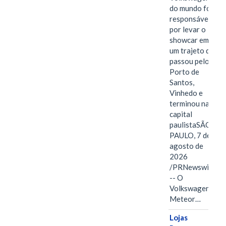
do mundo foi
responsável
por levar o
showcar em
um trajeto que
passou pelo
Porto de
Santos,
Vinhedo e
terminou na
capital
paulistaSÃO
PAULO, 7 de
agosto de
2026
/PRNewswire/
-- O
Volkswagen
Meteor…
Lojas