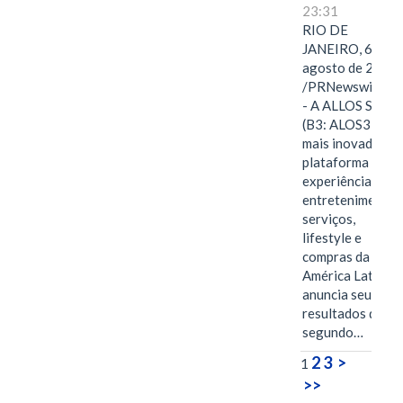
23:31
RIO DE
JANEIRO, 6 de
agosto de 2026
/PRNewswire/ -
- A ALLOS S.A.
(B3: ALOS3), a
mais inovadora
plataforma de
experiências,
entretenimento,
serviços,
lifestyle e
compras da
América Latina
anuncia seus
resultados do
segundo…
2
3
>
1
>>