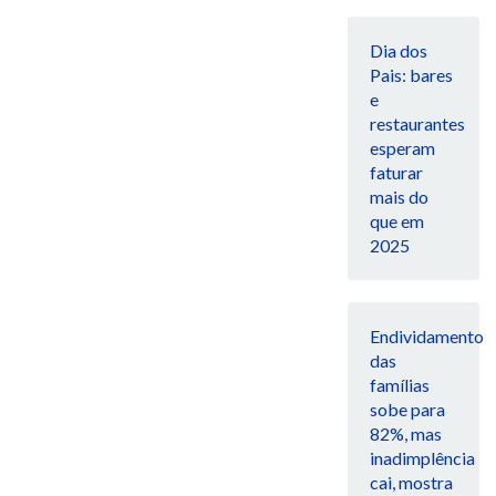
Dia dos
Pais: bares
e
restaurantes
esperam
faturar
mais do
que em
2025
Endividamento
das
famílias
sobe para
82%, mas
inadimplência
cai, mostra