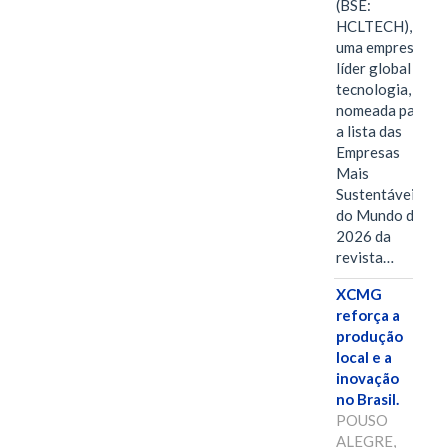
(BSE:
HCLTECH),
uma empresa
líder global em
tecnologia, foi
nomeada para
a lista das
Empresas
Mais
Sustentáveis
do Mundo de
2026 da
revista…
XCMG
reforça a
produção
local e a
inovação
no Brasil.
POUSO
ALEGRE,