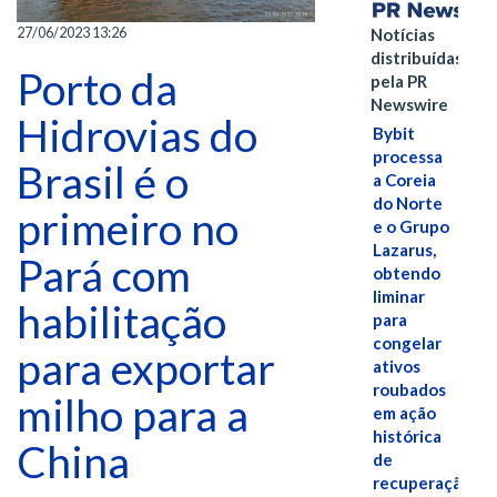
27/06/2023 13:26
Notícias
distribuídas
Porto da
pela PR
Newswire
Hidrovias do
Bybit
processa
Brasil é o
a Coreia
do Norte
primeiro no
e o Grupo
Lazarus,
Pará com
obtendo
liminar
habilitação
para
congelar
para exportar
ativos
roubados
milho para a
em ação
histórica
China
de
recuperação