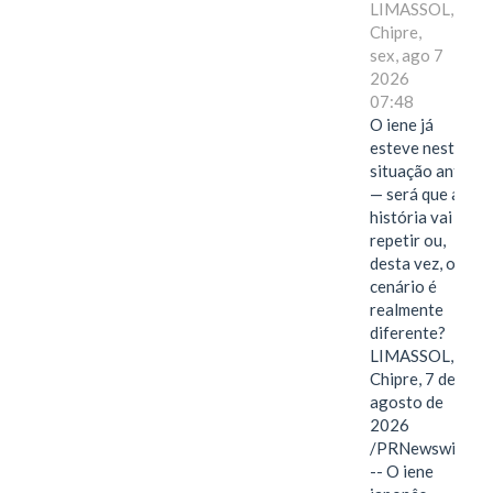
LIMASSOL,
Chipre,
sex, ago 7
2026
07:48
O iene já
esteve nesta
situação antes
— será que a
história vai se
repetir ou,
desta vez, o
cenário é
realmente
diferente?
LIMASSOL,
Chipre, 7 de
agosto de
2026
/PRNewswire/
-- O iene