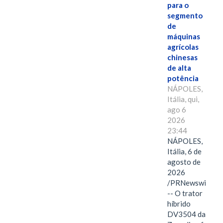
para o
segmento
de
máquinas
agrícolas
chinesas
de alta
potência
NÁPOLES,
Itália, qui,
ago 6
2026
23:44
NÁPOLES,
Itália, 6 de
agosto de
2026
/PRNewswire/
-- O trator
híbrido
DV3504 da