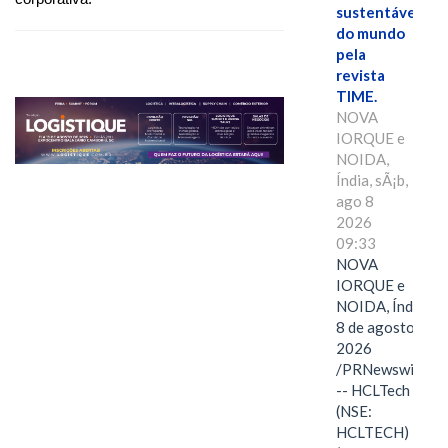
sustentáveis
do mundo
pela
revista
TIME.
NOVA
IORQUE e
NOIDA,
Índia, sÃ¡b,
ago 8
2026
09:33
NOVA
IORQUE e
NOIDA, Índia,
8 de agosto de
2026
/PRNewswire/
-- HCLTech
(NSE:
HCLTECH)