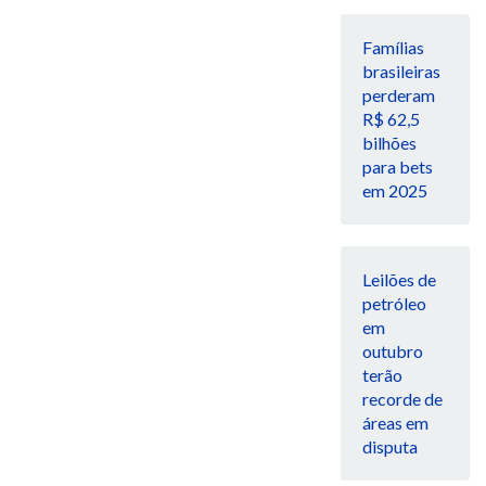
Famílias
brasileiras
perderam
R$ 62,5
bilhões
para bets
em 2025
Leilões de
petróleo
em
outubro
terão
recorde de
áreas em
disputa