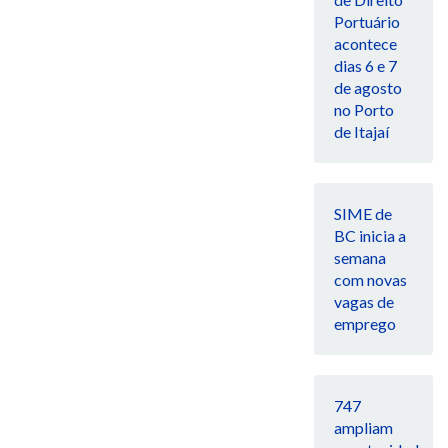
Portuário
acontece
dias 6 e 7
de agosto
no Porto
de Itajaí
SIME de
BC inicia a
semana
com novas
vagas de
emprego
747
ampliam