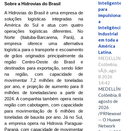
Inteligente"
Sobre a Hidrovias do Brasil
para
A Hidrovias do Brasil é uma empresa de
impulsionar
soluções logísticas integradas na
a
América do Sul e atua com quatro
Inteligência
operações logísticas diferentes. No
Industrial
Norte (Itaituba-Barcarena, Pará), a
em toda a
empresa oferece uma alternativa
América
logística para o transporte e escoamento
Latina.
de grãos originados principalmente da
MEDELLÍN,
região Centro-Oeste do Brasil e
Colômbia,
destinados para exportação, sendo líder
sÃ¡b, ago
na região, com capacidade de
8 2026
movimentar 7,2 milhões de toneladas
14:42
por ano, e projeção de aumento para 8
MEDELLÍN,
milhões de toneladas/ano a partir de
Colômbia, 8 de
2024. A companhia também opera nesta
agosto de
região com cabotagem, com capacidade
2026
para movimentação de 6 milhões de
/PRNewswire/
toneladas de bauxita por ano. Já no Sul,
-- O Huawei
a empresa opera na Hidrovia Paraguai-
Network
Paraná, com capacidade de movimentar