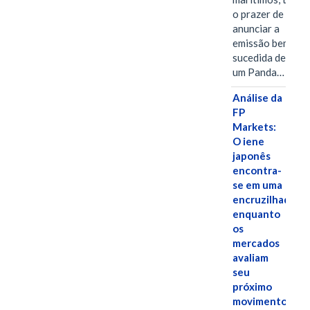
o prazer de
anunciar a
emissão bem-
sucedida de
um Panda…
Análise da
FP
Markets:
O iene
japonês
encontra-
se em uma
encruzilhada
enquanto
os
mercados
avaliam
seu
próximo
movimento.