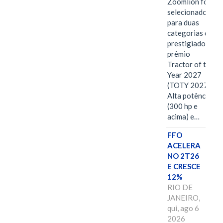
Zoomlion foi
selecionado
para duas
categorias do
prestigiado
prêmio
Tractor of the
Year 2027
(TOTY 2027:
Alta potência
(300 hp e
acima) e…
FFO
ACELERA
NO 2T26
E CRESCE
12%
RIO DE
JANEIRO,
qui, ago 6
2026