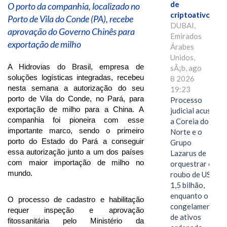
de
O porto da companhia, localizado no
criptoativos
Porto de Vila do Conde (PA), recebe
DUBAI,
aprovação do Governo Chinês para
Emirados
exportação de milho
Árabes
Unidos,
A Hidrovias do Brasil, empresa de
sÃ¡b, ago
soluções logísticas integradas, recebeu
8 2026
nesta semana a autorização do seu
19:23
porto de Vila do Conde, no Pará, para
Processo
exportação de milho para a China. A
judicial acusa
companhia foi pioneira com esse
a Coreia do
importante marco, sendo o primeiro
Norte e o
porto do Estado do Pará a conseguir
Grupo
essa autorização junto a um dos países
Lazarus de
com maior importação de milho no
orquestrar o
mundo.
roubo de US$
1,5 bilhão,
enquanto o
O processo de cadastro e habilitação
congelamento
requer inspeção e aprovação
de ativos
fitossanitária pelo Ministério da