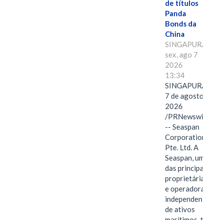
de títulos
Panda
Bonds da
China
SINGAPURA,
sex, ago 7
2026
13:34
SINGAPURA,
7 de agosto de
2026
/PRNewswire/
-- Seaspan
Corporation
Pte. Ltd. A
Seaspan, uma
das principais
proprietárias
e operadoras
independentes
de ativos
marítimos, tem