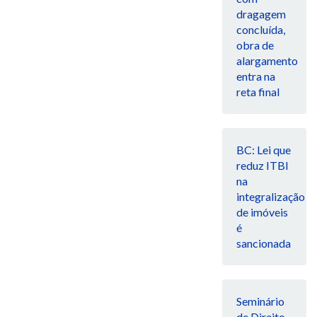
dragagem
concluída,
obra de
alargamento
entra na
reta final
BC: Lei que
reduz ITBI
na
integralização
de imóveis
é
sancionada
Seminário
de Direito