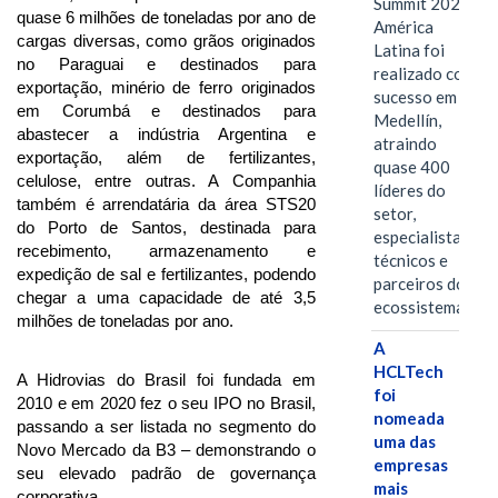
Summit 2026
quase 6 milhões de toneladas por ano de
América
cargas diversas, como grãos originados
Latina foi
no Paraguai e destinados para
realizado com
exportação, minério de ferro originados
sucesso em
em Corumbá e destinados para
Medellín,
abastecer a indústria Argentina e
atraindo
exportação, além de fertilizantes,
quase 400
celulose, entre outras. A Companhia
líderes do
também é arrendatária da área STS20
setor,
do Porto de Santos, destinada para
especialistas
recebimento, armazenamento e
técnicos e
expedição de sal e fertilizantes, podendo
parceiros do
chegar a uma capacidade de até 3,5
ecossistema.…
milhões de toneladas por ano.
A
HCLTech
A Hidrovias do Brasil foi fundada em
foi
2010 e em 2020 fez o seu IPO no Brasil,
nomeada
passando a ser listada no segmento do
uma das
Novo Mercado da B3 – demonstrando o
empresas
seu elevado padrão de governança
mais
corporativa.