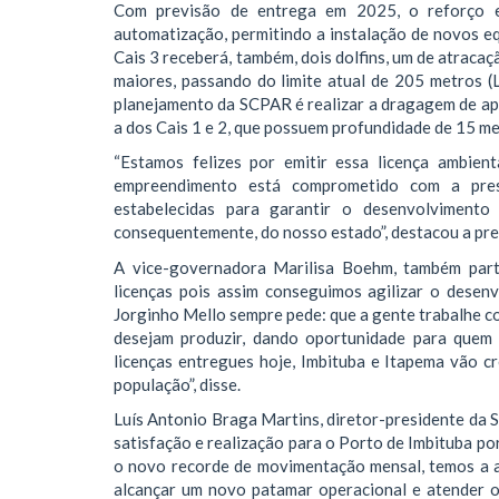
Com previsão de entrega em 2025, o reforço es
automatização, permitindo a instalação de novos 
Cais 3 receberá, também, dois dolfins, um de atracaç
maiores, passando do limite atual de 205 metros 
planejamento da SCPAR é realizar a dragagem de ap
a dos Cais 1 e 2, que possuem profundidade de 15 me
“Estamos felizes por emitir essa licença ambie
empreendimento está comprometido com a pres
estabelecidas para garantir o desenvolvimento 
consequentemente, do nosso estado”, destacou a pres
A vice-governadora Marilisa Boehm, também parti
licenças pois assim conseguimos agilizar o dese
Jorginho Mello sempre pede: que a gente trabalhe co
desejam produzir, dando oportunidade para quem 
licenças entregues hoje, Imbituba e Itapema vão c
população”, disse.
Luís Antonio Braga Martins, diretor-presidente da 
satisfação e realização para o Porto de Imbituba p
o novo recorde de movimentação mensal, temos a a
alcançar um novo patamar operacional e atender 