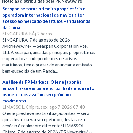
Notícias distribuídas pela PR Newswire
Seaspan se torna primeira proprietária e
operadora internacional de navios a ter
acesso ao mercado de títulos Panda Bonds
da China
SINGAPURA, hÃ¡ 2 horas
SINGAPURA, 7 de agosto de 2026
/PRNewswire/ -- Seaspan Corporation Pte.
Ltd. A Seaspan, uma das principais proprietárias
e operadoras independentes de ativos
marítimos, tem o prazer de anunciar a emissão
bem-sucedida de um Panda…
Análise da FP Markets: O iene japonês
encontra-se em uma encruzilhada enquanto
os mercados avaliam seu próximo
movimento.
LIMASSOL, Chipre, sex, ago 7 2026 07:48
O iene já esteve nesta situação antes — será
que a história vai se repetir ou, desta vez, o
cenário é realmente diferente?LIMASSOL,
Chipre, 7 de agosto de 2026 /PRNewswire/ --