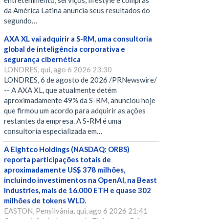
entretenimento, serviços, lifestyle e compras
da América Latina anuncia seus resultados do
segundo…
AXA XL vai adquirir a S-RM, uma consultoria
global de inteligência corporativa e
segurança cibernética
LONDRES, qui, ago 6 2026 23:30
LONDRES, 6 de agosto de 2026 /PRNewswire/
-- A AXA XL, que atualmente detém
aproximadamente 49% da S-RM, anunciou hoje
que firmou um acordo para adquirir as ações
restantes da empresa. A S-RM é uma
consultoria especializada em…
A Eightco Holdings (NASDAQ: ORBS)
reporta participações totais de
aproximadamente US$ 378 milhões,
incluindo investimentos na OpenAI, na Beast
Industries, mais de 16.000 ETH e quase 302
milhões de tokens WLD.
EASTON, Pensilvânia, qui, ago 6 2026 21:41