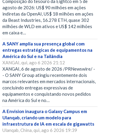
Composição do tesouro da Eightco em 5 de
agosto de 2026: US$ 90 milhões em ações
indiretas da OpenAI, US$ 18 milhões em ações
da Beast Industries, 16.278 ETH, quase 302
milhões de WLD em ativos e US$ 142 milhões
em caixa e…
A SANY amplia sua presença global com
entregas estratégicas de equipamentos na
América do Sul e na Tailândia
XANGAI, qui, ago 6 2026 21:12
XANGAI, 6 de agosto de 2026 /PRNewswire/ -
- O SANY Group atingiu recentemente dois
marcos relevantes em mercados internacionais,
concluindo entregas expressivas de
equipamentos e conquistando novos pedidos
na América do Sul e no…
A Envision inaugura o Galaxy Campus em
Ulanqab, criando um modelo para
infraestrutura de IA em escala de gigawatts
Ulanqab, China, qui, ago 6 2026 19:39