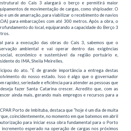
trutural do Cais 3 alargará o berço e permitirá maior
equipamentos de movimentação de cargas, como shiploader. O
ão e um de amarração, para viabilizar o recebimento de navios
(LOA) para embarcações com até 300 metros. Após a obra, o
rofundamento do local, equiparando a capacidade do Berço 3
tros.
ntal para a execução das obras do Cais 3, sabemos que o
ervação ambiental e vai operar dentro das exigências
social, econômico e sustentável da região portuário e,
idente do IMA, Sheila Meirelles.
cipou do ato. “É de grande importância a entrega destas
nvolvimento do nosso estado. Isso é algo que o governador
m rapidez, seriedade e eficiência para atender as pessoas que
deseja fazer Santa Catarina crescer. Acredito que, com as
rescer ainda mais, gerando mais empregos e recursos para a
SCPAR Porto de Imbituba, destaca que “hoje é um dia de muita
orque, coincidentemente, no momento em que batemos em abril
utorização para iniciar essa obra fundamental para o Porto
o incremento esperado na operação de cargas nos próximos