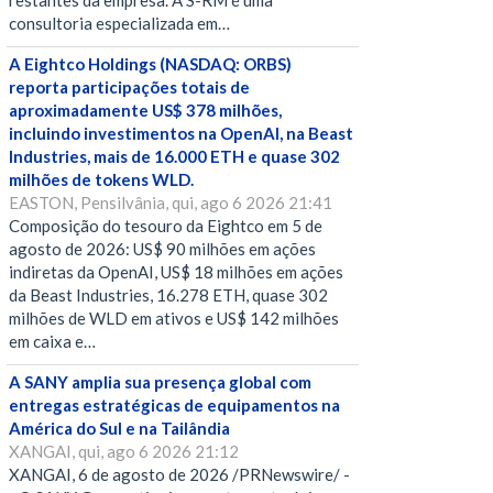
restantes da empresa. A S-RM é uma
consultoria especializada em…
A Eightco Holdings (NASDAQ: ORBS)
reporta participações totais de
aproximadamente US$ 378 milhões,
incluindo investimentos na OpenAI, na Beast
Industries, mais de 16.000 ETH e quase 302
milhões de tokens WLD.
EASTON, Pensilvânia, qui, ago 6 2026 21:41
Composição do tesouro da Eightco em 5 de
agosto de 2026: US$ 90 milhões em ações
indiretas da OpenAI, US$ 18 milhões em ações
da Beast Industries, 16.278 ETH, quase 302
milhões de WLD em ativos e US$ 142 milhões
em caixa e…
A SANY amplia sua presença global com
entregas estratégicas de equipamentos na
América do Sul e na Tailândia
XANGAI, qui, ago 6 2026 21:12
XANGAI, 6 de agosto de 2026 /PRNewswire/ -