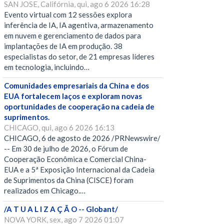
SAN JOSE, Califórnia, qui, ago 6 2026 16:28
Evento virtual com 12 sessões explora
inferência de IA, IA agentiva, armazenamento
em nuvem e gerenciamento de dados para
implantações de IA em produção. 38
especialistas do setor, de 21 empresas líderes
em tecnologia, incluindo…
Comunidades empresariais da China e dos
EUA fortalecem laços e exploram novas
oportunidades de cooperação na cadeia de
suprimentos.
CHICAGO, qui, ago 6 2026 16:13
CHICAGO, 6 de agosto de 2026 /PRNewswire/
-- Em 30 de julho de 2026, o Fórum de
Cooperação Econômica e Comercial China-
EUA e a 5ª Exposição Internacional da Cadeia
de Suprimentos da China (CISCE) foram
realizados em Chicago.…
/A T U A L I Z A Ç Ã O -- Globant/
NOVA YORK, sex, ago 7 2026 01:07