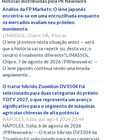
Notícias distribuídas pela PR Newswire
Análise da FP Markets: O iene japonês
encontra-se em uma encruzilhada enquanto
os mercados avaliam seu próximo
movimento.
LIMASSOL, Chipre, hÃ¡ 4 horas
O iene já esteve nesta situação antes — será
que a história vai se repetir ou, desta vez, o
cenário é realmente diferente?LIMASSOL,
Chipre, 7 de agosto de 2026 /PRNewswire/ --
O iene japonês continua sendo uma moeda
amplamente…
O trator híbrido Zoomlion DV3504 foi
selecionado para duas categorias do prêmio
TOTY 2027, o que representa um avanço
significativo para o segmento de máquinas
agrícolas chinesas de alta potência
NÁPOLES, Itália, qui, ago 6 2026 23:44
NÁPOLES, Itália, 6 de agosto de 2026
/PRNewswire/ -- O trator híbrido DV3504 da
Zoomlion foi selecionado para duas categorias