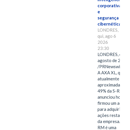
corporativa
e
segurança
cibernética
LONDRES,
qui, ago 6
2026
23:30
LONDRES, 6 de
agosto de 2026
/PRNewswire/ -
A AXA XL, que
atualmente deté
aproximadament
49% da S-RM,
anunciou hoje qu
firmou um acord
para adquirir as
ações restantes
da empresa. A S-
RM é uma