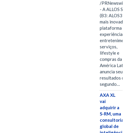
/PRNewswire/ -
- A ALLOS S.A.
(B3: ALOS3), a
mais inovadora
plataforma de
experiências,
entretenimento,
serviços,
lifestyle e
compras da
América Latina
anuncia seus
resultados do
segundo…
AXA XL
vai
adquirir a
S-RM, uma
consultoria
global de
inteligência