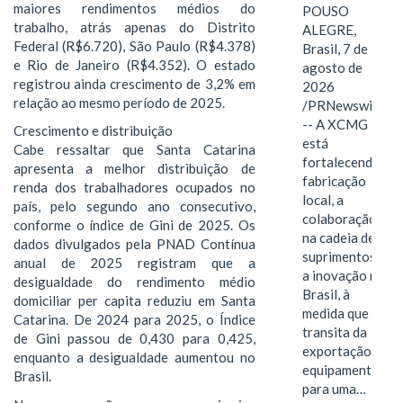
maiores rendimentos médios do
POUSO
trabalho, atrás apenas do Distrito
ALEGRE,
Federal (R$6.720), São Paulo (R$4.378)
Brasil, 7 de
e Rio de Janeiro (R$4.352). O estado
agosto de
registrou ainda crescimento de 3,2% em
2026
relação ao mesmo período de 2025.
/PRNewswire/
-- A XCMG
Crescimento e distribuição
está
Cabe ressaltar que Santa Catarina
fortalecendo a
apresenta a melhor distribuição de
fabricação
renda dos trabalhadores ocupados no
local, a
país, pelo segundo ano consecutivo,
colaboração
conforme o índice de Gini de 2025. Os
na cadeia de
dados divulgados pela PNAD Contínua
suprimentos e
anual de 2025 registram que a
a inovação no
desigualdade do rendimento médio
Brasil, à
domiciliar per capita reduziu em Santa
medida que
Catarina. De 2024 para 2025, o Índice
transita da
de Gini passou de 0,430 para 0,425,
exportação de
enquanto a desigualdade aumentou no
equipamentos
Brasil.
para uma…