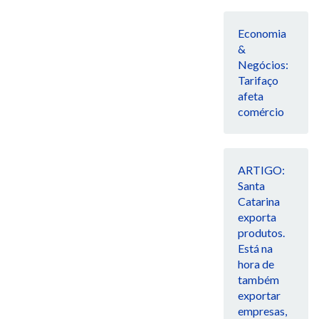
Economia
&
Negócios:
Tarifaço
afeta
comércio
ARTIGO:
Santa
Catarina
exporta
produtos.
Está na
hora de
também
exportar
empresas,