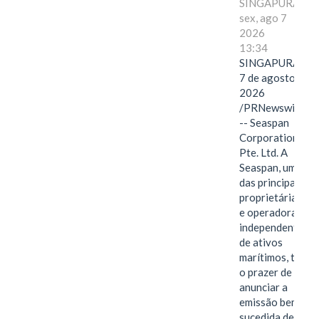
SINGAPURA,
sex, ago 7
2026
13:34
SINGAPURA,
7 de agosto de
2026
/PRNewswire/
-- Seaspan
Corporation
Pte. Ltd. A
Seaspan, uma
das principais
proprietárias
e operadoras
independentes
de ativos
marítimos, tem
o prazer de
anunciar a
emissão bem-
sucedida de