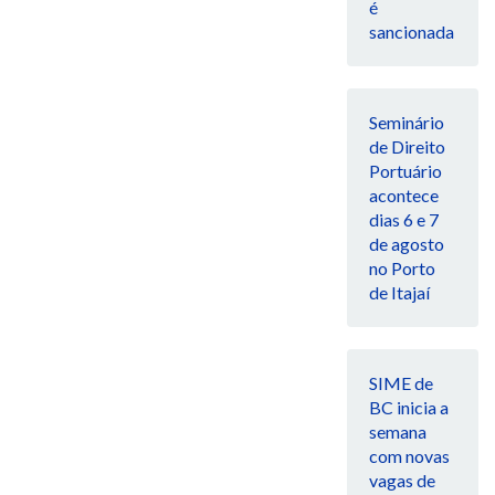
é
sancionada
Seminário
de Direito
Portuário
acontece
dias 6 e 7
de agosto
no Porto
de Itajaí
SIME de
BC inicia a
semana
com novas
vagas de