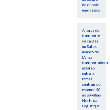
do debate
energético
A força do
transporte
de cargas
no Sul e o
avanço da
IA nas
transportadoras
estarão
entre os
temas
centrais do
estande 98
no pavilhão
Norte da
Logistique