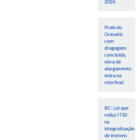
2026
Praia do
Gravatá:
com
dragagem
concluída,
obra de
alargamento
entra na
reta final
BC: Lei que
reduz ITBI
na
integralização
de imóveis