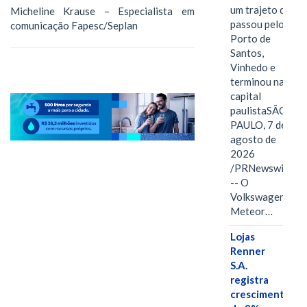
um trajeto que
Micheline Krause – Especialista em
passou pelo
comunicação Fapesc/Seplan
Porto de
Santos,
Vinhedo e
terminou na
capital
paulistaSÃO
PAULO, 7 de
agosto de
2026
/PRNewswire/
-- O
Volkswagen
Meteor…
Lojas
Renner
S.A.
registra
crescimento