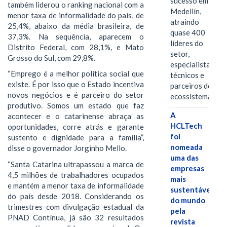
sucesso em
também liderou o ranking nacional com a
Medellín,
menor taxa de informalidade do país, de
atraindo
25,4%, abaixo da média brasileira, de
quase 400
37,3%. Na sequência, aparecem o
líderes do
Distrito Federal, com 28,1%, e Mato
setor,
Grosso do Sul, com 29,8%.
especialistas
“Emprego é a melhor política social que
técnicos e
existe. É por isso que o Estado incentiva
parceiros do
novos negócios e é parceiro do setor
ecossistema.…
produtivo. Somos um estado que faz
A
acontecer e o catarinense abraça as
HCLTech
oportunidades, corre atrás e garante
foi
sustento e dignidade para a família”,
nomeada
disse o governador Jorginho Mello.
uma das
“Santa Catarina ultrapassou a marca de
empresas
4,5 milhões de trabalhadores ocupados
mais
e mantém a menor taxa de informalidade
sustentáveis
do país desde 2018. Considerando os
do mundo
trimestres com divulgação estadual da
pela
PNAD Contínua, já são 32 resultados
revista