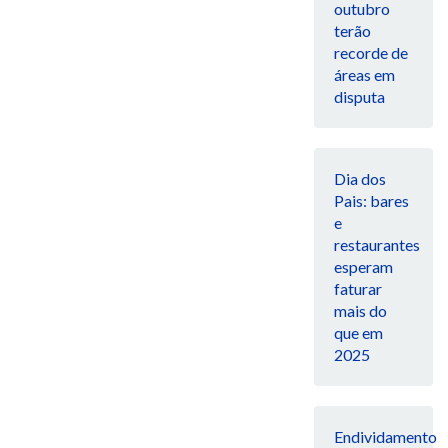
outubro
terão
recorde de
áreas em
disputa
Dia dos
Pais: bares
e
restaurantes
esperam
faturar
mais do
que em
2025
Endividamento