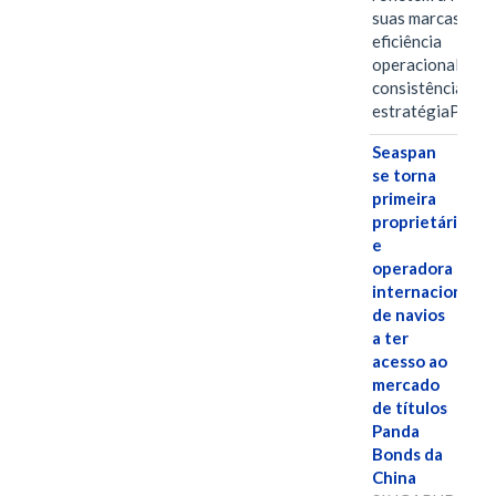
suas marcas, a
eficiência
operacional e a
consistência de 
estratégiaPOR
Seaspan
se torna
primeira
proprietária
e
operadora
internacional
de navios
a ter
acesso ao
mercado
de títulos
Panda
Bonds da
China