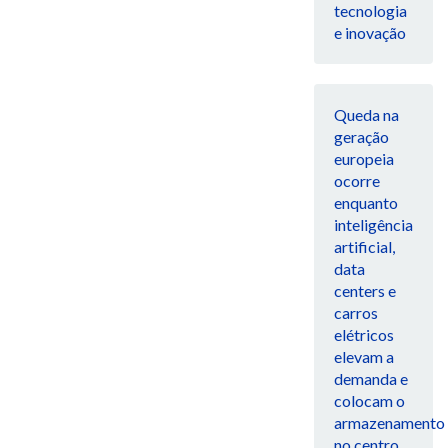
tecnologia
e inovação
Queda na
geração
europeia
ocorre
enquanto
inteligência
artificial,
data
centers e
carros
elétricos
elevam a
demanda e
colocam o
armazenamento
no centro