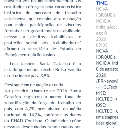
consecutivos na liderança nacional. Os
TIME.
resultados reforçam uma característica
NOVA
histórica do mercado de trabalho
IORQUE e
catarinense, que combina alta ocupação
NOIDA,
com maior participação de vínculos
Índia, sÃ¡b,
formais. Isso garante mais estabilidade,
ago 8
acesso a direitos trabalhistas e
2026
proteção social aos trabalhadores”,
09:33
afirmou o secretário de Estado do
NOVA
Planejamento, Arão Josino.
IORQUE e
NOIDA, Índia,
:: Leia também: Santa Catarina é o
8 de agosto de
estado que menos recebe Bolsa Família
2026
e reduz índice para 3,9%
/PRNewswire/
Destaque em ocupação e renda
-- HCLTech
No primeiro trimestre de 2026, Santa
(NSE:
Catarina registrou a menor taxa de
HCLTECH)
subutilização da força de trabalho do
(BSE:
país, com 4,7%, bem abaixo da média
HCLTECH),
nacional, de 14,3%, conforme os dados
uma empresa
da PNAD Contínua. O indicador reúne
líder global em
pessoas desocupadas, subocupadas por