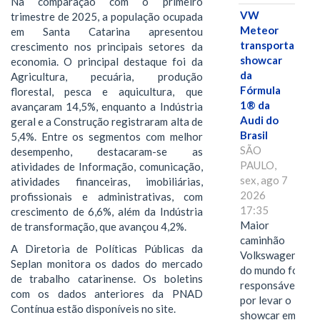
Na comparação com o primeiro
VW
trimestre de 2025, a população ocupada
Meteor
em Santa Catarina apresentou
transporta
crescimento nos principais setores da
showcar
economia. O principal destaque foi da
da
Agricultura, pecuária, produção
Fórmula
florestal, pesca e aquicultura, que
1® da
avançaram 14,5%, enquanto a Indústria
Audi do
geral e a Construção registraram alta de
Brasil
5,4%. Entre os segmentos com melhor
SÃO
desempenho, destacaram-se as
PAULO,
atividades de Informação, comunicação,
sex, ago 7
atividades financeiras, imobiliárias,
2026
profissionais e administrativas, com
17:35
crescimento de 6,6%, além da Indústria
Maior
de transformação, que avançou 4,2%.
caminhão
A Diretoria de Políticas Públicas da
Volkswagen
Seplan monitora os dados do mercado
do mundo foi
de trabalho catarinense. Os boletins
responsável
com os dados anteriores da PNAD
por levar o
Contínua estão disponíveis no site.
showcar em