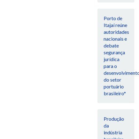
Porto de
Itajaí reúne
autoridades
nacionais e
debate
segurança
jurídica
para o
desenvolviment
do setor
portuário
brasileiro*
Produção
da
indústria