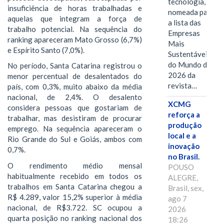
tecnologia, foi
insuficiência de horas trabalhadas e
nomeada para
aquelas que integram a força de
a lista das
trabalho potencial. Na sequência do
Empresas
ranking apareceram Mato Grosso (6,7%)
Mais
e Espírito Santo (7,0%).
Sustentáveis
do Mundo de
No período, Santa Catarina registrou o
2026 da
menor percentual de desalentados do
revista…
país, com 0,3%, muito abaixo da média
nacional, de 2,4%. O desalento
XCMG
considera pessoas que gostariam de
reforça a
trabalhar, mas desistiram de procurar
produção
emprego. Na sequência apareceram o
local e a
Rio Grande do Sul e Goiás, ambos com
inovação
0,7%.
no Brasil.
O rendimento médio mensal
POUSO
habitualmente recebido em todos os
ALEGRE,
trabalhos em Santa Catarina chegou a
Brasil, sex,
R$ 4.289, valor 15,2% superior à média
ago 7
nacional, de R$3.722. SC ocupou a
2026
quarta posição no ranking nacional dos
18:26