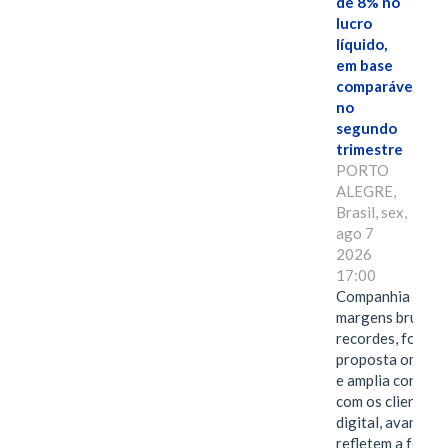
de 8% no
lucro
líquido,
em base
comparável,
no
segundo
trimestre
PORTO
ALEGRE,
Brasil, sex,
ago 7
2026
17:00
Companhia alcan
margens brutas
recordes, fortal
proposta omnica
e amplia conexã
com os clientes 
digital, avanços 
refletem a força 