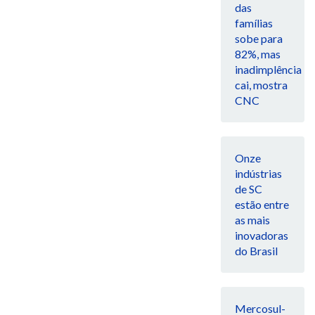
das
famílias
sobe para
82%, mas
inadimplência
cai, mostra
CNC
Onze
indústrias
de SC
estão entre
as mais
inovadoras
do Brasil
Mercosul-