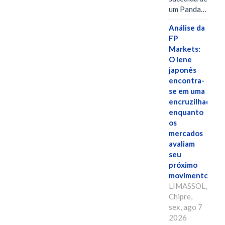
um Panda…
Análise da
FP
Markets:
O iene
japonês
encontra-
se em uma
encruzilhada
enquanto
os
mercados
avaliam
seu
próximo
movimento.
LIMASSOL,
Chipre,
sex, ago 7
2026