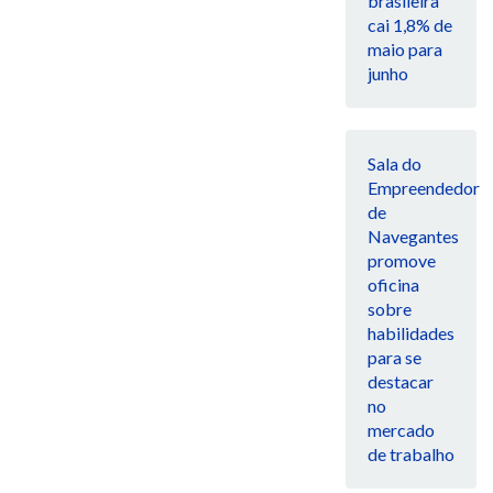
brasileira
cai 1,8% de
maio para
junho
Sala do
Empreendedor
de
Navegantes
promove
oficina
sobre
habilidades
para se
destacar
no
mercado
de trabalho