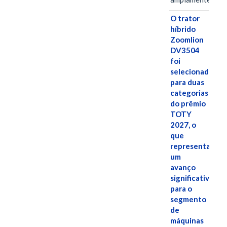
O trator
híbrido
Zoomlion
DV3504
foi
selecionado
para duas
categorias
do prêmio
TOTY
2027, o
que
representa
um
avanço
significativo
para o
segmento
de
máquinas