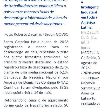
a
de trabalhadores ocupados e lidera o
Inteligência
país com as menores taxas de
Industrial
desemprego e informalidade, além do
em toda a
América
menor percentual de desalentados –
Latina.
MEDELLÍN,
Foto: Roberto Zacarias / Secom GOVSC
Colômbia,
Santa Catarina inicia o ano de 2026
hÃ¡ 5
registrando a menor taxa de
horas
desemprego do país, repetindo o feito
MEDELLÍN,
dos quatro trimestres anteriores. No
Colômbia, 8 de
primeiro trimestre deste ano, o estado
agosto de
registrou taxa de desocupação de 2,7%,
2026
diante de uma média nacional de 6,1%.
/PRNewswire/
Os dados da Pesquisa Nacional por
-- O Huawei
Amostra de Domicílios Contínua (PNAD
Network
Contínua) foram divulgados pelo IBGE
Summit 2026
nesta quinta-feira, 14 de maio.
América
Latina foi
Reforçando o cenário de aquecimento
realizado com
do mercado de trabalho no estado, SC