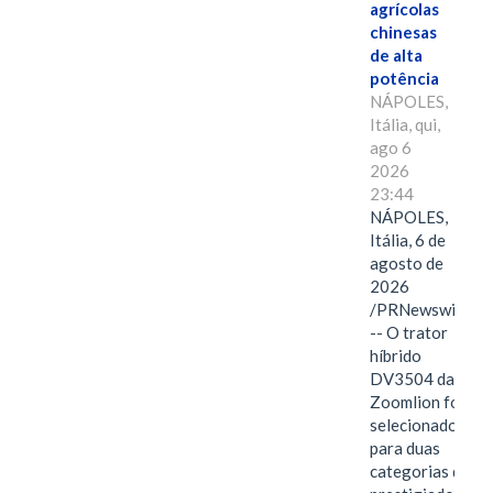
agrícolas
chinesas
de alta
potência
NÁPOLES,
Itália, qui,
ago 6
2026
23:44
NÁPOLES,
Itália, 6 de
agosto de
2026
/PRNewswire/
-- O trator
híbrido
DV3504 da
Zoomlion foi
selecionado
para duas
categorias do