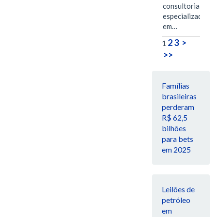
consultoria
especializada
em…
2
3
>
1
>>
Famílias
brasileiras
perderam
R$ 62,5
bilhões
para bets
em 2025
Leilões de
petróleo
em