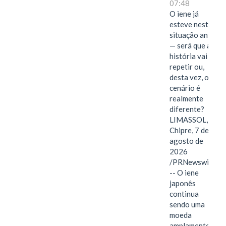
07:48
O iene já
esteve nesta
situação antes
— será que a
história vai se
repetir ou,
desta vez, o
cenário é
realmente
diferente?
LIMASSOL,
Chipre, 7 de
agosto de
2026
/PRNewswire/
-- O iene
japonês
continua
sendo uma
moeda
amplamente…