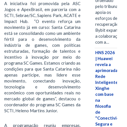
ordenado
A iniciativa foi promovida pela ASC
pelo tribunal
Jogos e ApexBrasil, em parceria com a
apoia os
SCTI, Sebrae/SC, Sapiens Park, ACATE e
esforços de
Impact Hub. “O evento reforça um
recuperação e
movimento já em curso: Santa Catarina
Bybit expande
está se consolidando como um ambiente
a colaboração
fértil para o desenvolvimento da
com a…
indústria de games, com políticas
estruturadas, formação de talentos e
HNS 2026
incentivo à inovação por meio do
| Huawei
programa SC Games. Estamos criando as
revela a
condições para que Santa Catarina não
aprimorada
apenas participe, mas lidere esse
Rede
movimento, conectando inovação,
Inteligente
tecnologia e desenvolvimento
Xinghe
econômico com oportunidades reais no
com base
mercado global de games”, destacou o
na
coordenador do programa SC Games da
filosofia
SCTI, Heleno Martins Junior.
de
"Conectividade
Segura e
A programação reuniu empresas,