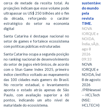
cerca de metade da receita total. As
sustentáveis
projeções indicam que esse volume pode
do mundo
ultrapassar os US$ 250 bilhões até o fim
pela
da década, reforçando o caráter
revista
estratégico do setor na economia
TIME.
digital
NOVA
IORQUE e
Santa Catarina é destaque nacional no
NOIDA,
setor de games e fortalece ecossistema
Índia, sÃ¡b,
com políticas públicas estruturadas
ago 8
Santa Catarina ocupa a segunda posição
2026
no ranking nacional de desenvolvimento
09:33
do setor de jogos eletrônicos, de acordo
NOVA
com o Stun Game Index 2025, primeiro
IORQUE e
índice científico voltado ao mapeamento
NOIDA, Índia,
das 100 cidades mais gamers do Brasil.
8 de agosto de
No recorte estadual, o levantamento
2026
aponta o estado atrás apenas de São
/PRNewswire/
Paulo, com avaliação superior a 60
-- HCLTech
pontos, indicando um alto nível de
(NSE:
maturidade do ecossistema.
HCLTECH)