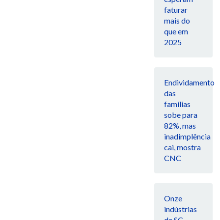
faturar
mais do
que em
2025
Endividamento
das
famílias
sobe para
82%, mas
inadimplência
cai, mostra
CNC
Onze
indústrias
de SC