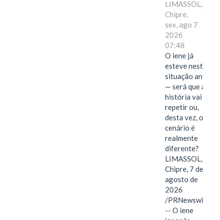
LIMASSOL,
Chipre,
sex, ago 7
2026
07:48
O iene já
esteve nesta
situação antes
— será que a
história vai se
repetir ou,
desta vez, o
cenário é
realmente
diferente?
LIMASSOL,
Chipre, 7 de
agosto de
2026
/PRNewswire/
-- O iene