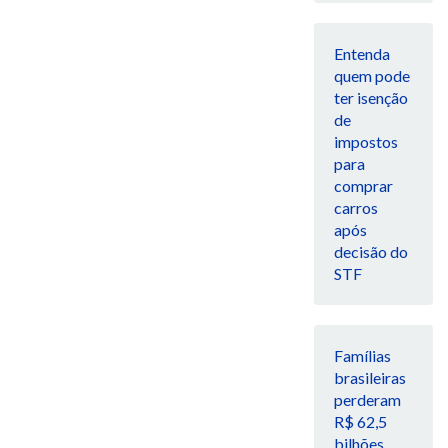
Entenda
quem pode
ter isenção
de
impostos
para
comprar
carros
após
decisão do
STF
Famílias
brasileiras
perderam
R$ 62,5
bilhões