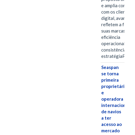
e amplia conexã
com os clientes 
digital, avanços 
refletem a força 
suas marcas, a
eficiência
operacional e a
consistência de 
estratégiaPOR
Seaspan
se torna
primeira
proprietária
e
operadora
internacional
de navios
a ter
acesso ao
mercado