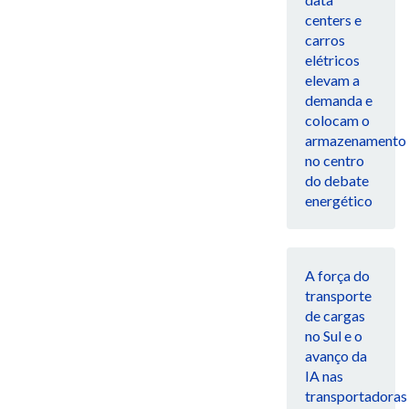
centers e
carros
elétricos
elevam a
demanda e
colocam o
armazenamento
no centro
do debate
energético
A força do
transporte
de cargas
no Sul e o
avanço da
IA nas
transportadoras