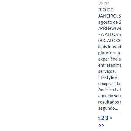
23:31
RIO DE
JANEIRO, 6 de
agosto de 2026
/PRNewswire/ -
- A ALLOS S.A.
(B3: ALOS3), a
mais inovadora
plataforma de
experiências,
entretenimento,
serviços,
lifestyle e
compras da
América Latina
anuncia seus
resultados do
segundo…
2
3
>
1
>>