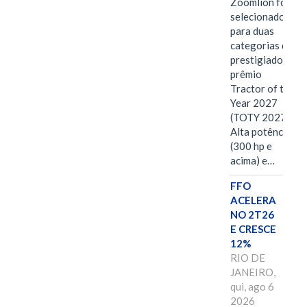
Zoomlion foi
selecionado
para duas
categorias do
prestigiado
prêmio
Tractor of the
Year 2027
(TOTY 2027:
Alta potência
(300 hp e
acima) e…
FFO
ACELERA
NO 2T26
E CRESCE
12%
RIO DE
JANEIRO,
qui, ago 6
2026