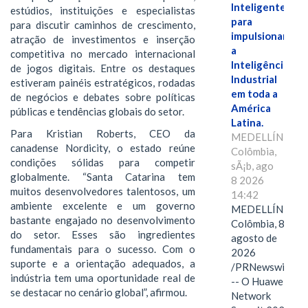
Inteligente"
estúdios, instituições e especialistas
para
para discutir caminhos de crescimento,
impulsionar
atração de investimentos e inserção
a
competitiva no mercado internacional
Inteligência
de jogos digitais. Entre os destaques
Industrial
estiveram painéis estratégicos, rodadas
em toda a
de negócios e debates sobre políticas
América
públicas e tendências globais do setor.
Latina.
Para Kristian Roberts, CEO da
MEDELLÍN,
canadense Nordicity, o estado reúne
Colômbia,
condições sólidas para competir
sÃ¡b, ago
globalmente. “Santa Catarina tem
8 2026
muitos desenvolvedores talentosos, um
14:42
ambiente excelente e um governo
MEDELLÍN,
bastante engajado no desenvolvimento
Colômbia, 8 de
do setor. Esses são ingredientes
agosto de
fundamentais para o sucesso. Com o
2026
suporte e a orientação adequados, a
/PRNewswire/
indústria tem uma oportunidade real de
-- O Huawei
se destacar no cenário global”, afirmou.
Network