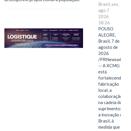
Brasil, sex,
ago 7
2026
18:26
POUSO
ALEGRE,
Brasil, 7 de
agosto de
2026
/PRNewswire/
-- A XCMG
está
fortalecendo a
fabricação
local, a
colaboração
na cadeia de
suprimentos e
a inovação no
Brasil, à
medida que