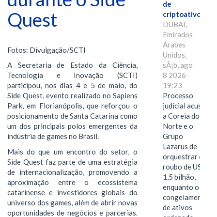
de
Quest
criptoativos
DUBAI,
Emirados
Árabes
Fotos: Divulgação/SCTI
Unidos,
sÃ¡b, ago
A Secretaria de Estado da Ciência,
8 2026
Tecnologia e Inovação (SCTI)
19:23
participou, nos dias 4 e 5 de maio, do
Processo
Side Quest, evento realizado no Sapiens
judicial acusa
Park, em Florianópolis, que reforçou o
a Coreia do
posicionamento de Santa Catarina como
Norte e o
um dos principais polos emergentes da
Grupo
indústria de games no Brasil.
Lazarus de
Mais do que um encontro do setor, o
orquestrar o
Side Quest faz parte de uma estratégia
roubo de US$
de internacionalização, promovendo a
1,5 bilhão,
aproximação entre o ecossistema
enquanto o
catarinense e investidores globais do
congelamento
universo dos games, além de abrir novas
de ativos
oportunidades de negócios e parcerias.