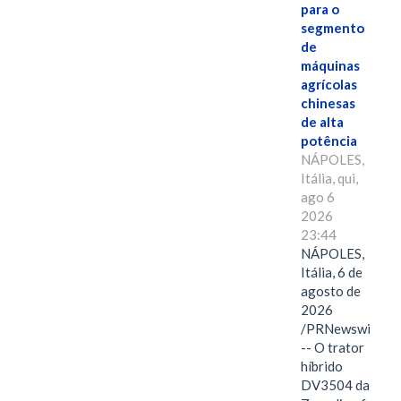
para o
segmento
de
máquinas
agrícolas
chinesas
de alta
potência
NÁPOLES,
Itália, qui,
ago 6
2026
23:44
NÁPOLES,
Itália, 6 de
agosto de
2026
/PRNewswire/
-- O trator
híbrido
DV3504 da