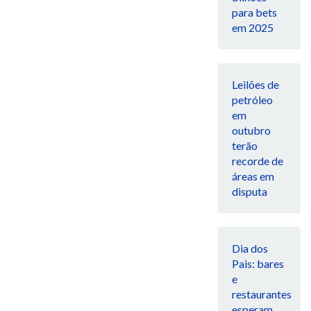
para bets
em 2025
Leilões de
petróleo
em
outubro
terão
recorde de
áreas em
disputa
Dia dos
Pais: bares
e
restaurantes
esperam