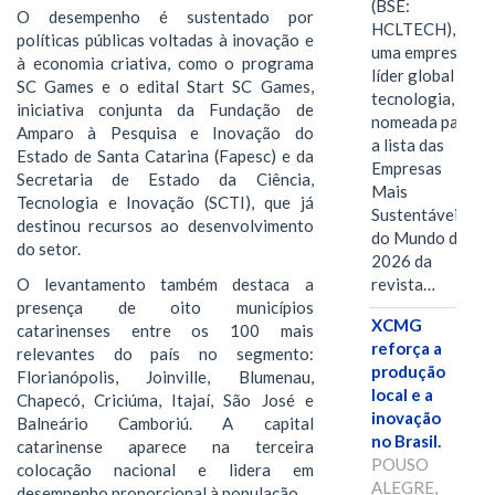
(BSE:
O desempenho é sustentado por
HCLTECH),
políticas públicas voltadas à inovação e
uma empresa
à economia criativa, como o programa
líder global em
SC Games e o edital Start SC Games,
tecnologia, foi
iniciativa conjunta da Fundação de
nomeada para
Amparo à Pesquisa e Inovação do
a lista das
Estado de Santa Catarina (Fapesc) e da
Empresas
Secretaria de Estado da Ciência,
Mais
Tecnologia e Inovação (SCTI), que já
Sustentáveis
destinou recursos ao desenvolvimento
do Mundo de
do setor.
2026 da
O levantamento também destaca a
revista…
presença de oito municípios
XCMG
catarinenses entre os 100 mais
reforça a
relevantes do país no segmento:
produção
Florianópolis, Joinville, Blumenau,
local e a
Chapecó, Criciúma, Itajaí, São José e
inovação
Balneário Camboriú. A capital
no Brasil.
catarinense aparece na terceira
POUSO
colocação nacional e lidera em
ALEGRE,
desempenho proporcional à população.