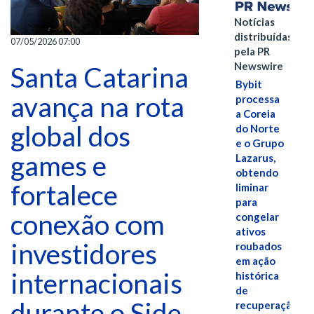
Notícias
distribuídas
07/05/2026 07:00
pela PR
Newswire
Santa Catarina
Bybit
avança na rota
processa
a Coreia
global dos
do Norte
e o Grupo
games e
Lazarus,
obtendo
fortalece
liminar
para
conexão com
congelar
ativos
investidores
roubados
em ação
internacionais
histórica
de
durante o Side
recuperação