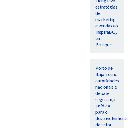
Hang leva
estratégias
de
marketing
e vendas ao
InspiraBQ,
em
Brusque
Porto de
Itajaí reúne
autoridades
nacionais e
debate
segurança
jurídica
para o
desenvolviment
do setor