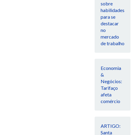
sobre
habilidades
para se
destacar
no
mercado
de trabalho
Economia
&
Negócios:
Tarifaço
afeta
comércio
ARTIGO:
Santa