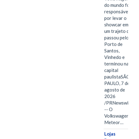
do mundo foi
responsável
por levar o
showcar em
um trajeto que
passou pelo
Porto de
Santos,
Vinhedo e
terminou na
capital
paulistaSÃO
PAULO, 7 de
agosto de
2026
/PRNewswire/
-- O
Volkswagen
Meteor…
Lojas