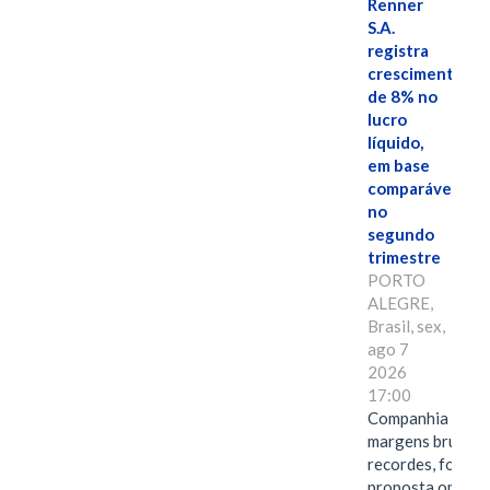
Renner
S.A.
registra
crescimento
de 8% no
lucro
líquido,
em base
comparável,
no
segundo
trimestre
PORTO
ALEGRE,
Brasil, sex,
ago 7
2026
17:00
Companhia alcan
margens brutas
recordes, fortal
proposta omnica