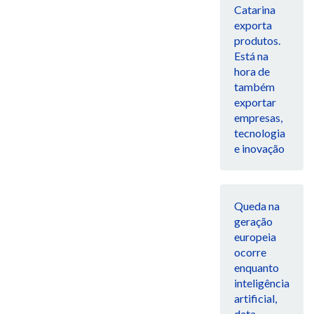
Catarina
exporta
produtos.
Está na
hora de
também
exportar
empresas,
tecnologia
e inovação
Queda na
geração
europeia
ocorre
enquanto
inteligência
artificial,
data