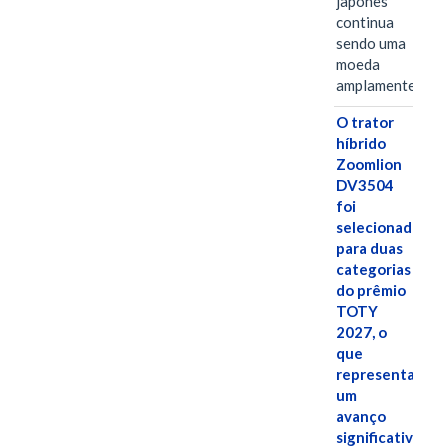
japonês
continua
sendo uma
moeda
amplamente…
O trator
híbrido
Zoomlion
DV3504
foi
selecionado
para duas
categorias
do prêmio
TOTY
2027, o
que
representa
um
avanço
significativo