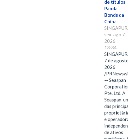
de títulos
Panda
Bonds da
China
SINGAPURA,
sex, ago 7
2026
13:34
SINGAPURA,
7 de agosto de
2026
/PRNewswire/
-- Seaspan
Corporation
Pte. Ltd. A
Seaspan, uma
das principais
proprietárias
e operadoras
independentes
de ativos
marítimos, tem