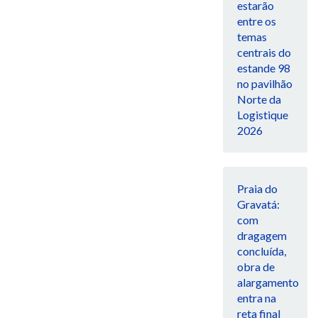
estarão
entre os
temas
centrais do
estande 98
no pavilhão
Norte da
Logistique
2026
Praia do
Gravatá:
com
dragagem
concluída,
obra de
alargamento
entra na
reta final