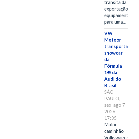
transita da
exportação de
equipamentos
para uma…
VW
Meteor
transporta
showcar
da
Fórmula
1® da
Audi do
Brasil
SÃO
PAULO,
sex, ago 7
2026
17:35
Maior
caminhão
Volkswagen