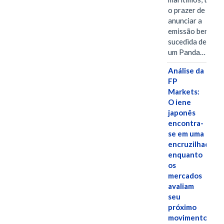
o prazer de
anunciar a
emissão bem-
sucedida de
um Panda…
Análise da
FP
Markets:
O iene
japonês
encontra-
se em uma
encruzilhada
enquanto
os
mercados
avaliam
seu
próximo
movimento.