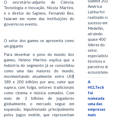
Summit 2026
O secretário-adjunto de Ciência,
América
Tecnologia e Inovação, Nicola Martins,
Latina foi
e o diretor do Sapiens, Fernando Bez,
realizado com
falaram em nome das instituições do
sucesso em
governo no evento.
Medellín,
atraindo
quase 400
O setor dos games se apresenta como
líderes do
um gigante
setor,
Para desenhar o peso do mundo dos
especialistas
games, Heleno Martins explica que a
técnicos e
indústria do segmento já se consolidou
parceiros do
como uma das maiores do mundo,
ecossistema.…
movimentando atualmente entre US$
180 e 200 bilhões por ano, valor que
A
supera, com folga, setores tradicionais
HCLTech
como cinema e música somados. Com
foi
mais de 3 bilhões de jogadores
nomeada
globalmente, o mercado segue em
uma das
expansão, impulsionado principalmente
empresas
pelos jogos mobile, que representam
mais