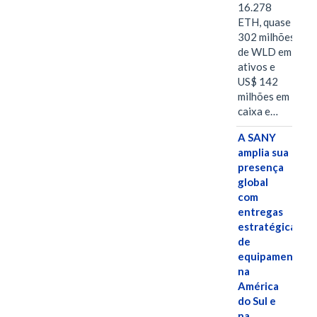
16.278
ETH, quase
302 milhões
de WLD em
ativos e
US$ 142
milhões em
caixa e…
A SANY
amplia sua
presença
global
com
entregas
estratégicas
de
equipamentos
na
América
do Sul e
na