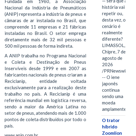
— será que a
Fundada em 1960, a Associação
história vai se
Nacional da Indústria de Pneumáticos
repetir ou,
(ANIP) representa a indústria de pneus e
desta vez, o
câmaras de ar instalada no Brasil, que
cenário é
compreende 11 empresas e 21 fábricas
realmente
instaladas no Brasil. O setor emprega
diferente?
diretamente mais de 32 mil pessoas e
LIMASSOL,
500 mil pessoas de forma indireta.
Chipre, 7 de
A ANIP trabalha no Programa Nacional
agosto de
e Coleta e Destinação de Pneus
2026
Inservíveis desde 1999 e em 2007 as
/PRNewswire/
fabricantes nacionais de pneus criaram a
-- O iene
Reciclanip, entidade voltada
japonês
exclusivamente para a realização deste
continua
trabalho no país. A Reciclanip é uma
sendo uma
referência mundial em logística reversa,
moeda
sendo a maior da América Latina no
amplamente…
setor de pneus, atendendo mais de 1.000
pontos de coleta distribuídos por todo o
O trator
país.
híbrido
Zoomlion
www.anip.com.br