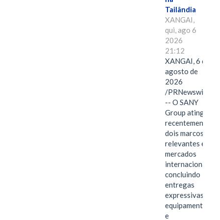
Tailândia
XANGAI,
qui, ago 6
2026
21:12
XANGAI, 6 de
agosto de
2026
/PRNewswire/
-- O SANY
Group atingiu
recentemente
dois marcos
relevantes em
mercados
internacionais,
concluindo
entregas
expressivas de
equipamentos
e