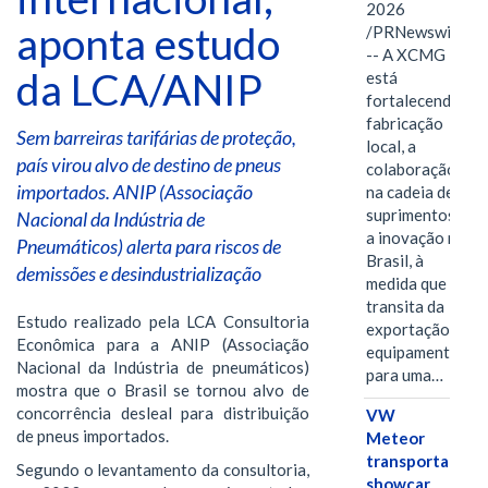
2026
aponta estudo
/PRNewswire/
-- A XCMG
da LCA/ANIP
está
fortalecendo a
fabricação
Sem barreiras tarifárias de proteção,
local, a
país virou alvo de destino de pneus
colaboração
importados. ANIP (Associação
na cadeia de
suprimentos e
Nacional da Indústria de
a inovação no
Pneumáticos) alerta para riscos de
Brasil, à
demissões e desindustrialização
medida que
transita da
Estudo realizado pela LCA Consultoria
exportação de
Econômica para a ANIP (Associação
equipamentos
Nacional da Indústria de pneumáticos)
para uma…
mostra que o Brasil se tornou alvo de
concorrência desleal para distribuição
VW
de pneus importados.
Meteor
transporta
Segundo o levantamento da consultoria,
showcar