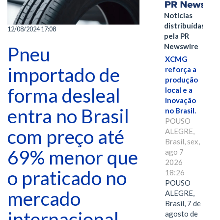
Notícias
distribuídas
12/08/2024 17:08
pela PR
Newswire
Pneu
XCMG
importado de
reforça a
produção
forma desleal
local e a
inovação
entra no Brasil
no Brasil.
POUSO
com preço até
ALEGRE,
Brasil, sex,
69% menor que
ago 7
2026
o praticado no
18:26
POUSO
mercado
ALEGRE,
Brasil, 7 de
internacional,
agosto de