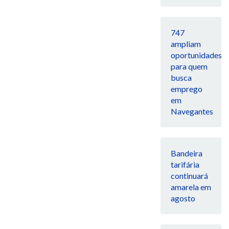
747
ampliam
oportunidades
para quem
busca
emprego
em
Navegantes
Bandeira
tarifária
continuará
amarela em
agosto