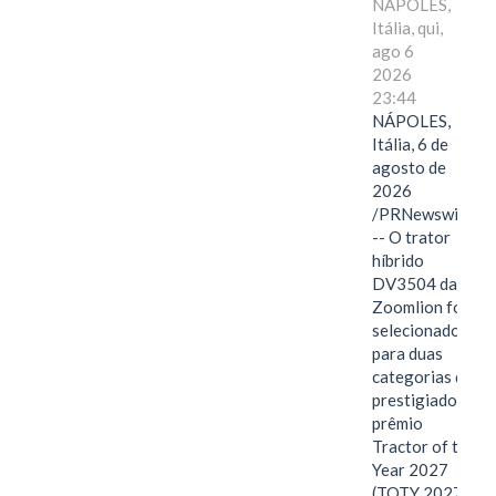
NÁPOLES,
Itália, qui,
ago 6
2026
23:44
NÁPOLES,
Itália, 6 de
agosto de
2026
/PRNewswire/
-- O trator
híbrido
DV3504 da
Zoomlion foi
selecionado
para duas
categorias do
prestigiado
prêmio
Tractor of the
Year 2027
(TOTY 2027: