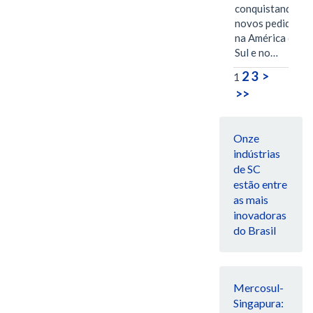
conquistando
novos pedidos
na América do
Sul e no…
2
3
>
1
>>
Onze
indústrias
de SC
estão entre
as mais
inovadoras
do Brasil
Mercosul-
Singapura: