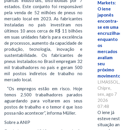
plantas industriais, distribuídas por 7
Markets:
estados. Este conjunto foi responsável
O iene
pela venda de 52 milhões de pneus no
japonês
mercado local em 2023. As fabricantes
encontra-
instaladas no país investiram nos
se em uma
últimos 10 anos cerca de R$ 11 bilhões
encruzilhada
em suas unidades fabris para excelência
enquanto
de processos, aumento da capacidade de
os
produção, tecnologia, inovação e
mercados
sustentabilidade. Os fabricantes de
avaliam
pneus instalados no Brasil empregam 32
seu
mil trabalhadores no país e geram 500
próximo
mil postos indiretos de trabalho no
movimento.
mercado local.
LIMASSOL,
Chipre,
“Os empregos estão em risco. Hoje
sex, ago 7
temos 2.500 trabalhadores parados
2026
aguardando para voltarem aos seus
07:48
postos de trabalho e o temor é que isso
O iene já
possa não acontecer”, informa Müller.
esteve nesta
Sobre a ANIP
situação antes