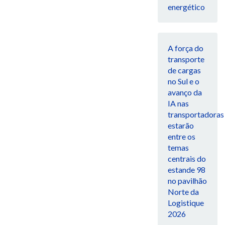
energético
A força do
transporte
de cargas
no Sul e o
avanço da
IA nas
transportadoras
estarão
entre os
temas
centrais do
estande 98
no pavilhão
Norte da
Logistique
2026