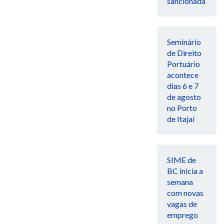
sancionada
Seminário
de Direito
Portuário
acontece
dias 6 e 7
de agosto
no Porto
de Itajaí
SIME de
BC inicia a
semana
com novas
vagas de
emprego