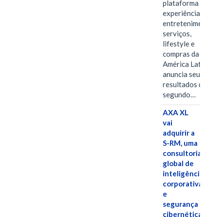
plataforma de
experiências,
entretenimento,
serviços,
lifestyle e
compras da
América Latina
anuncia seus
resultados do
segundo…
AXA XL
vai
adquirir a
S-RM, uma
consultoria
global de
inteligência
corporativa
e
segurança
cibernética