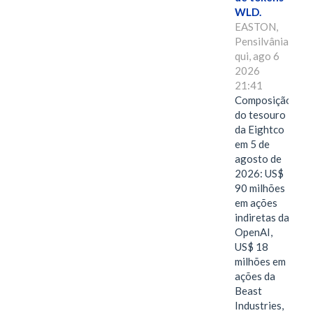
WLD.
EASTON,
Pensilvânia,
qui, ago 6
2026
21:41
Composição
do tesouro
da Eightco
em 5 de
agosto de
2026: US$
90 milhões
em ações
indiretas da
OpenAI,
US$ 18
milhões em
ações da
Beast
Industries,