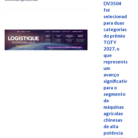
DV3504
foi
selecionado
para duas
categorias
do prêmio
TOTY
2027, o
que
representa
um
avanço
significativo
para o
segmento
de
máquinas
agrícolas
chinesas
de alta
potência