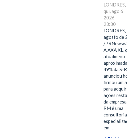
LONDRES,
qui, ago 6
2026
23:30
LONDRES, 6 de
agosto de 2026
/PRNewswire/ -
A AXA XL, que
atualmente deté
aproximadament
49% da S-RM,
anunciou hoje qu
firmou um acord
para adquirir as
ações restantes
da empresa. A S-
RM é uma
consultoria
especializada
em…