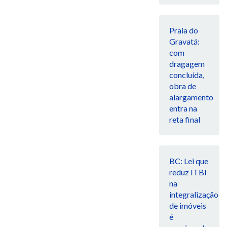
Praia do
Gravatá:
com
dragagem
concluída,
obra de
alargamento
entra na
reta final
BC: Lei que
reduz ITBI
na
integralização
de imóveis
é