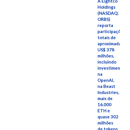
A Eightco
Holdings
(NASDAQ:
ORBS)
reporta
participações
totais de
aproximadamen
US$ 378
milhões,
incluindo
investimentos
na
OpenAI,
na Beast
Industries,
mais de
16.000
ETH e
quase 302
milhões
de tokens