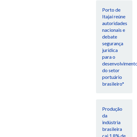
Porto de
Itajaí reúne
autoridades
nacionais e
debate
segurança
jurídica
para o
desenvolviment
do setor
portuário
brasileiro*
Produção
da
indústria
brasileira
cai 1,8% de