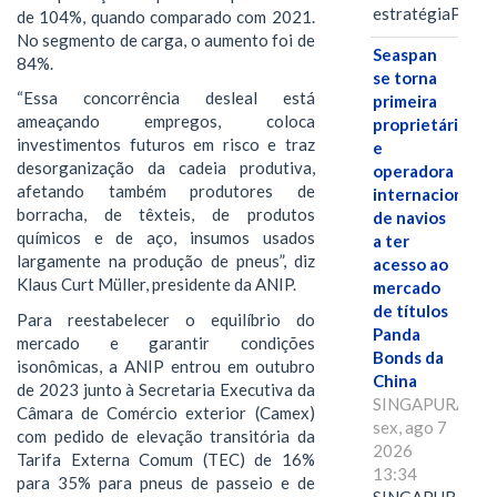
estratégiaPOR
de 104%, quando comparado com 2021.
No segmento de carga, o aumento foi de
Seaspan
84%.
se torna
“Essa concorrência desleal está
primeira
ameaçando empregos, coloca
proprietária
investimentos futuros em risco e traz
e
desorganização da cadeia produtiva,
operadora
afetando também produtores de
internacional
borracha, de têxteis, de produtos
de navios
químicos e de aço, insumos usados
a ter
largamente na produção de pneus”, diz
acesso ao
Klaus Curt Müller, presidente da ANIP.
mercado
de títulos
Para reestabelecer o equilíbrio do
Panda
mercado e garantir condições
Bonds da
isonômicas, a ANIP entrou em outubro
China
de 2023 junto à Secretaria Executiva da
SINGAPURA,
Câmara de Comércio exterior (Camex)
sex, ago 7
com pedido de elevação transitória da
2026
Tarifa Externa Comum (TEC) de 16%
13:34
para 35% para pneus de passeio e de