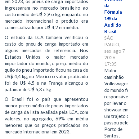
em 2023, os pneus de carga importados
da
ingressaram no mercado brasileiro ao
Fórmula
custo médio de U$ 2,9 o kg, enquanto no
1® da
mercado internacional o produto era
Audi do
comercializado por U$ 4,2 em média.
Brasil
O estudo da LCA também verificou o
SÃO
custo do pneu de carga importado em
PAULO,
alguns mercados de referência. Nos
sex, ago 7
Estados Unidos, o maior mercado
2026
importador do mundo, o preço médio do
17:35
quilo do pneu importado ficou na casa de
Maior
US$ 4,4 kg, no México o valor praticado
caminhão
foi de U$ 4,5 e na França alcançou o
Volkswagen
patamar de U$ 5,3 o kg.
do mundo foi
responsável
O Brasil foi o país que apresentou
por levar o
menor preço médio de pneus importados
showcar em
de carga da lista avaliada pela LCA, com
um trajeto que
valores, no agregado, 69% em média
passou pelo
menores que os preços praticados no
Porto de
mercado internacional em 2023.
Santos,