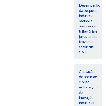
Desempenho
da pequena
indústria
melhora,
mas carga
tributária e
juros ainda
travam o
setor, diz
CNI
Captação
de recursos
é pilar
estratégico
da
inovação
industrial