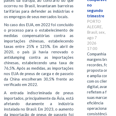
países da Europa, ao contrário do que
no
ocorreu no Brasil, levantaram barreiras
segundo
tarifárias para defender as indústrias e
trimestre
os empregos de seus mercados locais.
PORTO
No caso dos EUA, em 2022 foi concluído
ALEGRE,
o processo para o estabelecimento de
Brasil, sex,
medidas compensatórias contra as
ago 7
importações chinesas, estabelecendo
2026
taxas entre 25% e 125%. Em abril de
17:00
2020, o país já havia renovado o
Companhia alcan
antidumping contra as importações
margens brutas
chinesas, estabelecendo uma taxa de
recordes, fortal
76,5%. Após as medidas, as importações
proposta omnica
nos EUA de pneus de carga e de passeio
e amplia conexã
da China encolheram 30,5% frente ao
com os clientes 
verificado em 2022.
digital, avanços 
refletem a força 
A entrada indiscriminada de pneus
suas marcas, a
importados, principalmente da Ásia, está
eficiência
afetando duramente a indústria
operacional e a
instalada no Brasil. Em 2023, o aumento
consistência de 
da importação de pneus de passeio foi