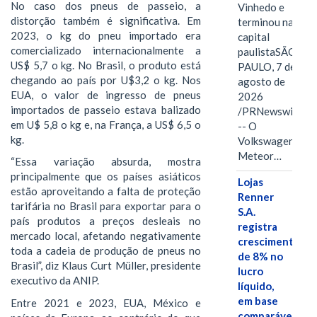
No caso dos pneus de passeio, a
Vinhedo e
distorção também é significativa. Em
terminou na
2023, o kg do pneu importado era
capital
comercializado internacionalmente a
paulistaSÃO
US$ 5,7 o kg. No Brasil, o produto está
PAULO, 7 de
chegando ao país por U$3,2 o kg. Nos
agosto de
EUA, o valor de ingresso de pneus
2026
importados de passeio estava balizado
/PRNewswire/
em U$ 5,8 o kg e, na França, a US$ 6,5 o
-- O
kg.
Volkswagen
Meteor…
“Essa variação absurda, mostra
principalmente que os países asiáticos
Lojas
estão aproveitando a falta de proteção
Renner
tarifária no Brasil para exportar para o
S.A.
país produtos a preços desleais no
registra
mercado local, afetando negativamente
crescimento
toda a cadeia de produção de pneus no
de 8% no
Brasil”, diz Klaus Curt Müller, presidente
lucro
executivo da ANIP.
líquido,
em base
Entre 2021 e 2023, EUA, México e
comparável,