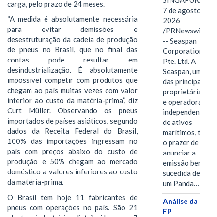
SINGAPURA,
carga, pelo prazo de 24 meses.
7 de agosto de
“A medida é absolutamente necessária
2026
para evitar demissões e
/PRNewswire/
desestruturação da cadeia de produção
-- Seaspan
de pneus no Brasil, que no final das
Corporation
contas pode resultar em
Pte. Ltd. A
desindustrialização. É absolutamente
Seaspan, uma
impossível competir com produtos que
das principais
chegam ao país muitas vezes com valor
proprietárias
inferior ao custo da matéria-prima”, diz
e operadoras
Curt Müller. Observando os pneus
independentes
importados de países asiáticos, segundo
de ativos
dados da Receita Federal do Brasil,
marítimos, tem
100% das importações ingressam no
o prazer de
país com preços abaixo do custo de
anunciar a
produção e 50% chegam ao mercado
emissão bem-
doméstico a valores inferiores ao custo
sucedida de
da matéria-prima.
um Panda…
O Brasil tem hoje 11 fabricantes de
Análise da
pneus com operações no país. São 21
FP