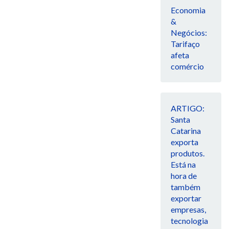
Economia
&
Negócios:
Tarifaço
afeta
comércio
ARTIGO:
Santa
Catarina
exporta
produtos.
Está na
hora de
também
exportar
empresas,
tecnologia