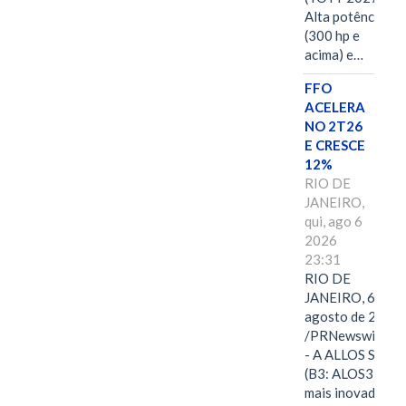
Alta potência
(300 hp e
acima) e…
FFO
ACELERA
NO 2T26
E CRESCE
12%
RIO DE
JANEIRO,
qui, ago 6
2026
23:31
RIO DE
JANEIRO, 6 de
agosto de 2026
/PRNewswire/ -
- A ALLOS S.A.
(B3: ALOS3), a
mais inovadora