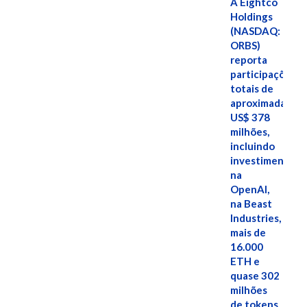
A Eightco
Holdings
(NASDAQ:
ORBS)
reporta
participações
totais de
aproximadamen
US$ 378
milhões,
incluindo
investimentos
na
OpenAI,
na Beast
Industries,
mais de
16.000
ETH e
quase 302
milhões
de tokens