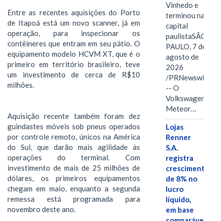
Vinhedo e
Entre as recentes aquisições do Porto
terminou na
de Itapoá está um novo scanner, já em
capital
operação, para inspecionar os
paulistaSÃO
contêineres que entram em seu pátio. O
PAULO, 7 de
equipamento modelo HCVM XT, que é o
agosto de
primeiro em território brasileiro, teve
2026
um investimento de cerca de R$10
/PRNewswire/
milhões.
-- O
Volkswagen
Meteor…
Aquisição recente também foram dez
guindastes móveis sob pneus operados
Lojas
por controle remoto, únicos na América
Renner
do Sul, que darão mais agilidade às
S.A.
operações do terminal. Com
registra
investimento de mais de 25 milhões de
crescimento
dólares, os primeiros equipamentos
de 8% no
chegam em maio, enquanto a segunda
lucro
remessa está programada para
líquido,
novembro deste ano.
em base
comparável,