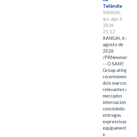
Tailândia
XANGAI,
qui, ago 6
2026
21:12
XANGAI, 6 de
agosto de
2026
/PRNewswire/
-- O SANY
Group atingiu
recentemente
dois marcos
relevantes em
mercados
internacionais,
concluindo
entregas
expressivas de
equipamentos
e