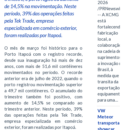
2026
de 14,5% na movimentação. Neste
/PRNewswire/
período, 39% das operações feitas
-- A XCMG
pela Tek Trade, empresa
está
fortalecendo a
especializada em comércio exterior,
fabricação
foram realizadas por Itapoá.
local, a
colaboração
O mês de março foi histórico para o
na cadeia de
Porto Itapoá com o registro recorde,
suprimentos e
desde sua inauguração há mais de dez
a inovação no
anos, com mais de 51,6 mil contêineres
Brasil, à
movimentados no período. O recorde
medida que
anterior era de julho de 2022, quando o
transita da
porto registrou movimentação superior
exportação de
a 49,7 mil contêineres. O acumulado do
equipamentos
trimestre também foi positivo, com
para uma…
aumento de 14,5% se comparado ao
trimestre anterior. Neste período, 39%
VW
das operações feitas pela Tek Trade,
Meteor
empresa especializada em comércio
transporta
exterior, foram realizadas por Itapoá.
showcar