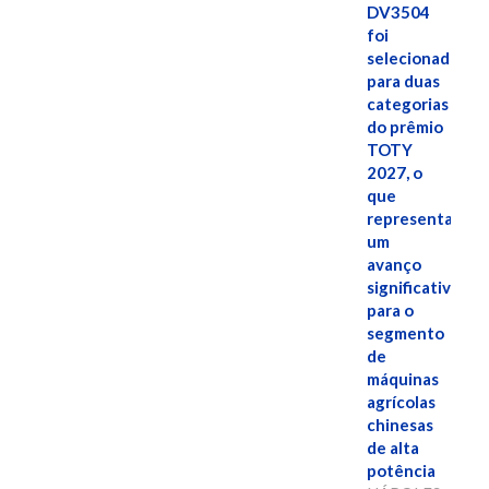
DV3504
foi
selecionado
para duas
categorias
do prêmio
TOTY
2027, o
que
representa
um
avanço
significativo
para o
segmento
de
máquinas
agrícolas
chinesas
de alta
potência