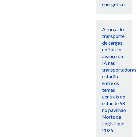
energético
A força do
transporte
de cargas
no Sul e o
avanço da
IA nas
transportadoras
estarão
entre os
temas
centrais do
estande 98
no pavilhão
Norte da
Logistique
2026