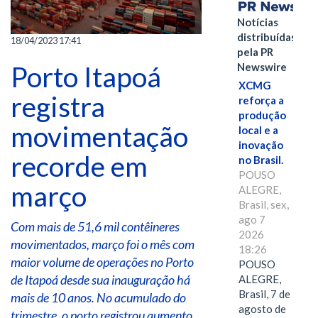
Notícias
distribuídas
18/04/2023 17:41
pela PR
Porto Itapoá
Newswire
XCMG
registra
reforça a
produção
movimentação
local e a
inovação
recorde em
no Brasil.
POUSO
março
ALEGRE,
Brasil, sex,
ago 7
Com mais de 51,6 mil contêineres
2026
movimentados, março foi o mês com
18:26
maior volume de operações no Porto
POUSO
de Itapoá desde sua inauguração há
ALEGRE,
Brasil, 7 de
mais de 10 anos. No acumulado do
agosto de
trimestre, o porto registrou aumento