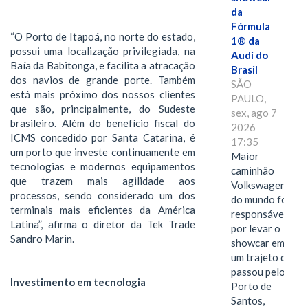
da
Fórmula
“O Porto de Itapoá, no norte do estado,
1® da
possui uma localização privilegiada, na
Audi do
Baía da Babitonga, e facilita a atracação
Brasil
dos navios de grande porte. Também
SÃO
está mais próximo dos nossos clientes
PAULO,
que são, principalmente, do Sudeste
sex, ago 7
brasileiro. Além do benefício fiscal do
2026
ICMS concedido por Santa Catarina, é
17:35
um porto que investe continuamente em
Maior
tecnologias e modernos equipamentos
caminhão
que trazem mais agilidade aos
Volkswagen
processos, sendo considerado um dos
do mundo foi
terminais mais eficientes da América
responsável
Latina”, afirma o diretor da Tek Trade
por levar o
Sandro Marin.
showcar em
um trajeto que
passou pelo
Investimento em tecnologia
Porto de
Santos,