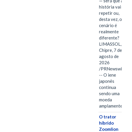
— será que a
história vai se
repetir ou,
desta vez, o
cenário é
realmente
diferente?
LIMASSOL,
Chipre, 7 de
agosto de
2026
/PRNewswire/
-- O iene
japonês
continua
sendo uma
moeda
amplamente…
O trator
híbrido
Zoomlion