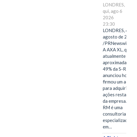
LONDRES,
qui, ago 6
2026
23:30
LONDRES, 6 de
agosto de 2026
/PRNewswire/ -
A AXA XL, que
atualmente deté
aproximadament
49% da S-RM,
anunciou hoje qu
firmou um acord
para adquirir as
ações restantes
da empresa. A S-
RM é uma
consultoria
especializada
em…