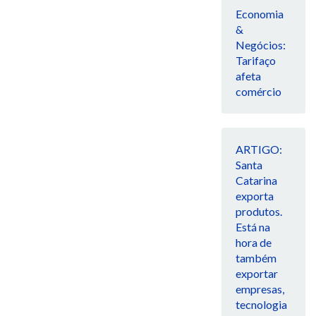
Economia
&
Negócios:
Tarifaço
afeta
comércio
ARTIGO:
Santa
Catarina
exporta
produtos.
Está na
hora de
também
exportar
empresas,
tecnologia