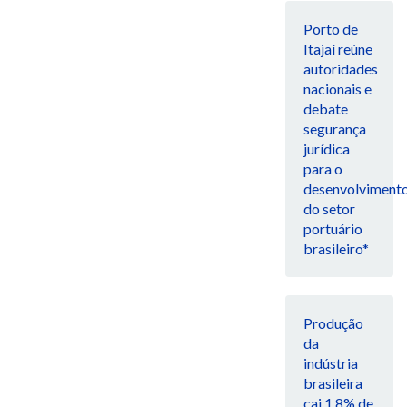
Porto de
Itajaí reúne
autoridades
nacionais e
debate
segurança
jurídica
para o
desenvolviment
do setor
portuário
brasileiro*
Produção
da
indústria
brasileira
cai 1,8% de