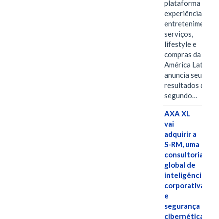
plataforma de
experiências,
entretenimento,
serviços,
lifestyle e
compras da
América Latina
anuncia seus
resultados do
segundo…
AXA XL
vai
adquirir a
S-RM, uma
consultoria
global de
inteligência
corporativa
e
segurança
cibernética