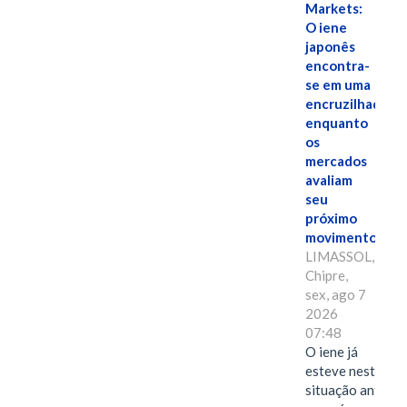
Markets:
O iene
japonês
encontra-
se em uma
encruzilhada
enquanto
os
mercados
avaliam
seu
próximo
movimento.
LIMASSOL,
Chipre,
sex, ago 7
2026
07:48
O iene já
esteve nesta
situação antes