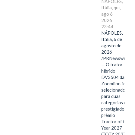
NÁPOLES,
Itália, qui,
ago 6
2026
23:44
NÁPOLES,
Itália, 6 de
agosto de
2026
/PRNewswire/
-- O trator
híbrido
DV3504 da
Zoomlion foi
selecionado
para duas
categorias do
prestigiado
prêmio
Tractor of the
Year 2027
(TOTY 2027: