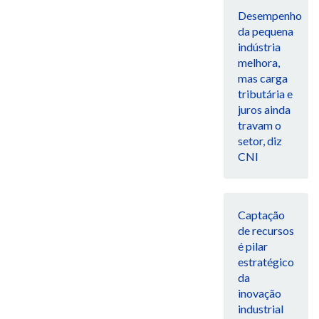
Desempenho
da pequena
indústria
melhora,
mas carga
tributária e
juros ainda
travam o
setor, diz
CNI
Captação
de recursos
é pilar
estratégico
da
inovação
industrial