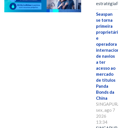
estratégiaPOR
Seaspan
se torna
primeira
proprietária
e
operadora
internacional
de navios
a ter
acesso ao
mercado
de títulos
Panda
Bonds da
China
SINGAPURA,
sex, ago 7
2026
13:34