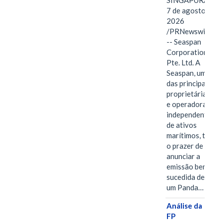
SINGAPURA,
7 de agosto de
2026
/PRNewswire/
-- Seaspan
Corporation
Pte. Ltd. A
Seaspan, uma
das principais
proprietárias
e operadoras
independentes
de ativos
marítimos, tem
o prazer de
anunciar a
emissão bem-
sucedida de
um Panda…
Análise da
FP