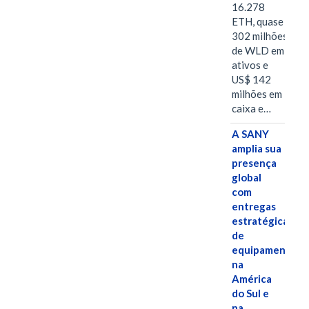
16.278
ETH, quase
302 milhões
de WLD em
ativos e
US$ 142
milhões em
caixa e…
A SANY
amplia sua
presença
global
com
entregas
estratégicas
de
equipamentos
na
América
do Sul e
na