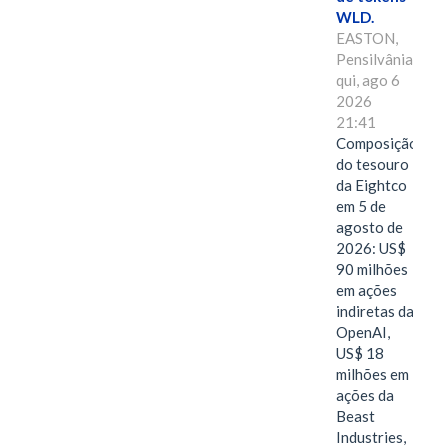
WLD.
EASTON,
Pensilvânia,
qui, ago 6
2026
21:41
Composição
do tesouro
da Eightco
em 5 de
agosto de
2026: US$
90 milhões
em ações
indiretas da
OpenAI,
US$ 18
milhões em
ações da
Beast
Industries,