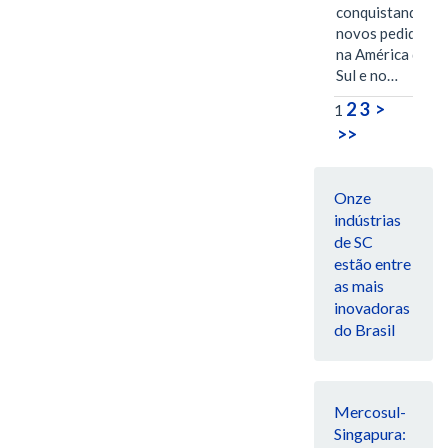
conquistando
novos pedidos
na América do
Sul e no…
2
3
>
1
>>
Onze
indústrias
de SC
estão entre
as mais
inovadoras
do Brasil
Mercosul-
Singapura: