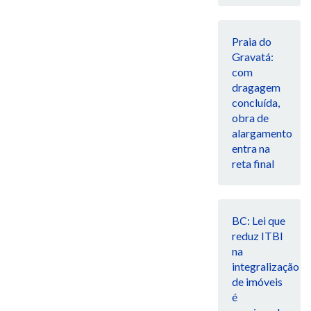
Praia do
Gravatá:
com
dragagem
concluída,
obra de
alargamento
entra na
reta final
BC: Lei que
reduz ITBI
na
integralização
de imóveis
é