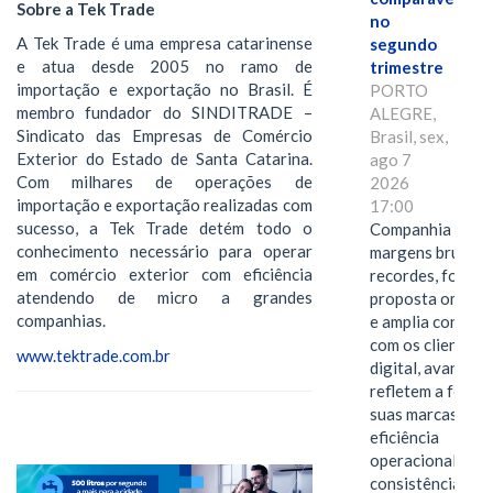
Sobre a Tek Trade
no
A Tek Trade é uma empresa catarinense
segundo
e atua desde 2005 no ramo de
trimestre
importação e exportação no Brasil. É
PORTO
membro fundador do SINDITRADE –
ALEGRE,
Sindicato das Empresas de Comércio
Brasil, sex,
Exterior do Estado de Santa Catarina.
ago 7
Com milhares de operações de
2026
importação e exportação realizadas com
17:00
sucesso, a Tek Trade detém todo o
Companhia alcan
conhecimento necessário para operar
margens brutas
em comércio exterior com eficiência
recordes, fortal
atendendo de micro a grandes
proposta omnica
companhias.
e amplia conexã
com os clientes 
www.tektrade.com.br
digital, avanços 
refletem a força 
suas marcas, a
eficiência
operacional e a
consistência de 