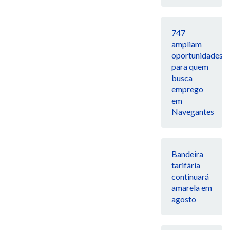
747
ampliam
oportunidades
para quem
busca
emprego
em
Navegantes
Bandeira
tarifária
continuará
amarela em
agosto