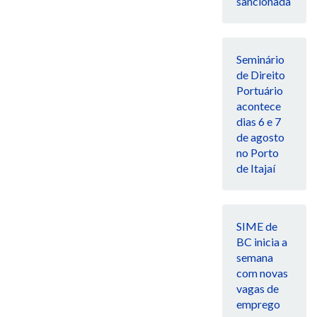
sancionada
Seminário
de Direito
Portuário
acontece
dias 6 e 7
de agosto
no Porto
de Itajaí
SIME de
BC inicia a
semana
com novas
vagas de
emprego