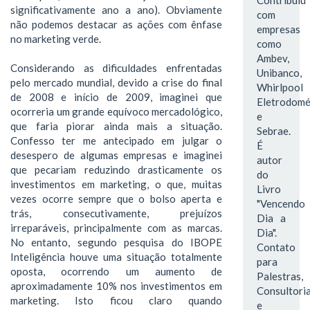
significativamente ano a ano). Obviamente
com
não podemos destacar as ações com ênfase
empresas
no marketing verde.
como
Ambev,
Considerando as dificuldades enfrentadas
Unibanco,
pelo mercado mundial, devido a crise do final
Whirlpool
de 2008 e início de 2009, imaginei que
Eletrodomé
ocorreria um grande equívoco mercadológico,
e
que faria piorar ainda mais a situação.
Sebrae.
Confesso ter me antecipado em julgar o
É
desespero de algumas empresas e imaginei
autor
que pecariam reduzindo drasticamente os
do
investimentos em marketing, o que, muitas
Livro
vezes ocorre sempre que o bolso aperta e
"Vencendo
trás, consecutivamente, prejuízos
Dia a
irreparáveis, principalmente com as marcas.
Dia".
No entanto, segundo pesquisa do IBOPE
Contato
Inteligência houve uma situação totalmente
para
oposta, ocorrendo um aumento de
Palestras,
aproximadamente 10% nos investimentos em
Consultori
marketing. Isto ficou claro quando
e