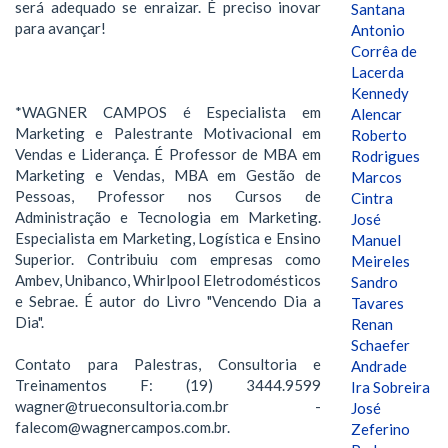
será adequado se enraizar. É preciso inovar
Santana
para avançar!
Antonio
Corrêa de
Lacerda
Kennedy
*WAGNER CAMPOS é Especialista em
Alencar
Marketing e Palestrante Motivacional em
Roberto
Vendas e Liderança. É Professor de MBA em
Rodrigues
Marketing e Vendas, MBA em Gestão de
Marcos
Pessoas, Professor nos Cursos de
Cintra
Administração e Tecnologia em Marketing.
José
Especialista em Marketing, Logística e Ensino
Manuel
Superior. Contribuiu com empresas como
Meireles
Ambev, Unibanco, Whirlpool Eletrodomésticos
Sandro
e Sebrae. É autor do Livro "Vencendo Dia a
Tavares
Dia".
Renan
Schaefer
Contato para Palestras, Consultoria e
Andrade
Treinamentos F: (19) 3444.9599
Ira Sobreira
wagner@trueconsultoria.com.br -
José
falecom@wagnercampos.com.br.
Zeferino