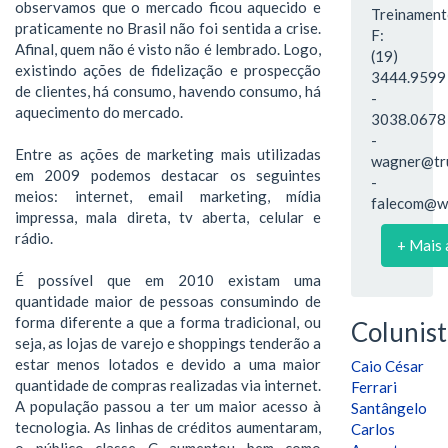
observamos que o mercado ficou aquecido e
Treinament
praticamente no Brasil não foi sentida a crise.
F:
Afinal, quem não é visto não é lembrado. Logo,
(19)
existindo ações de fidelização e prospecção
3444.9599
de clientes, há consumo, havendo consumo, há
-
aquecimento do mercado.
3038.0678
-
Entre as ações de marketing mais utilizadas
wagner@tru
em 2009 podemos destacar os seguintes
-
meios: internet, email marketing, mídia
falecom@wa
impressa, mala direta, tv aberta, celular e
rádio.
+ Mais 
É possível que em 2010 existam uma
quantidade maior de pessoas consumindo de
forma diferente a que a forma tradicional, ou
Colunist
seja, as lojas de varejo e shoppings tenderão a
estar menos lotados e devido a uma maior
Caio César
quantidade de compras realizadas via internet.
Ferrari
A população passou a ter um maior acesso à
Santângelo
tecnologia. As linhas de créditos aumentaram,
Carlos
o público classe C aumentou bem como