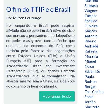
Marcelo
Salmaso
O fim do TTIP e o Brasil
Wagner
Campos
Por
Milton Lourenço
Soeli de
Por enquanto, o Brasil pode respirar
Oliveira
aliviado não só pelo fim definitivo do ciclo
Marcos
que marcou a permanência do lulopetismo
Antonio
no poder e as graves consequências que
Ribeiro
redundou na economia do País como
Andrade
também pelo fracasso das negociações
Rafaela
entre Estados Unidos (EUA) e União
Moreira
Europeia (UE) para a formação do
Miguel
Transatlantic Trade and Investiment
Nozar
Partnership (TTIP), ou apenas Parceria
Edson De
Transatlântica, que, se formalizado, iria
Paula
abarcar, mesmo sem a China, mais de 75%
Rudson
do comércio de bens do planeta.
Borges
Tom Coelho
+ continuar lendo
Sonia
Jordão
Marizete