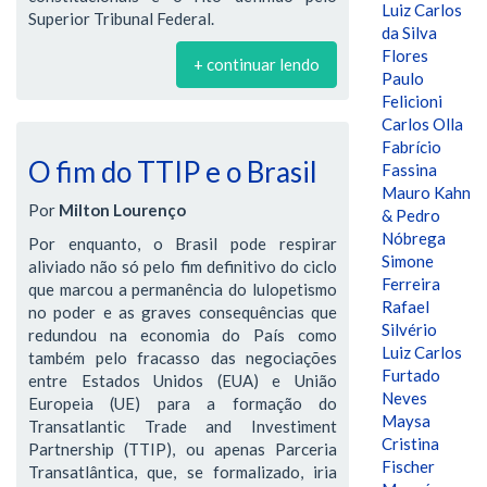
Luiz Carlos
Superior Tribunal Federal.
da Silva
Flores
+ continuar lendo
Paulo
Felicioni
Carlos Olla
Fabrício
O fim do TTIP e o Brasil
Fassina
Mauro Kahn
Por
Milton Lourenço
& Pedro
Nóbrega
Por enquanto, o Brasil pode respirar
Simone
aliviado não só pelo fim definitivo do ciclo
Ferreira
que marcou a permanência do lulopetismo
Rafael
no poder e as graves consequências que
Silvério
redundou na economia do País como
Luiz Carlos
também pelo fracasso das negociações
Furtado
entre Estados Unidos (EUA) e União
Neves
Europeia (UE) para a formação do
Maysa
Transatlantic Trade and Investiment
Cristina
Partnership (TTIP), ou apenas Parceria
Fischer
Transatlântica, que, se formalizado, iria