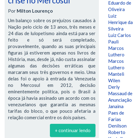
crise no Mercosul
Eduardo de
Oliveira
Por
Milton Lourenço
Luiz
Um balanço sobre os prejuízos causados à
Henrique da
Nação pelo ciclo de 13 anos, três meses e
Silveira
24 dias de lulopetismo ainda está para ser
Luiz Carlos
feito e só será completado,
Pauli
provavelmente, quando as suas principais
Marcos
figuras já estiverem apenas nos livros de
Luthero
História, mas, desde já, não custa assinalar
Marcos
algumas das decisões erráticas que
Luthero
marcaram seus três governos e meio. Uma
Manteli
delas foi o apoio à entrada da Venezuela
Wilen
no Mercosul em 2012, decisão
Derly
eminentemente política, pois o Brasil à
Massaud de
época já havia assinado um acordo com os
Anunciação
venezuelanos que garantia as mesmas
Janaina
tarifas do bloco, o que pouco afetaria a
Paes de
relação comercial entre os dois países.
Farias
Denilson
+ continuar lendo
Roberto