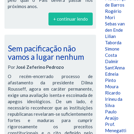
de Barros
próximos anos.
Rogério
Mori
+ continuar lendo
Sebas van
den Ende
Lilian
Taborda
Sem pacificação não
Simone
vamos a lugar nenhum
Costa
Dalmir
Por
José Zeferino Pedrozo
Sant’Anna
Edneia
O recém-encerrado processo de
Pinto
afastamento da presidente Dilma
Moura
Rousseff, agora em caráter permanente,
Ricardo
exige uma avaliação isenta e escoimada de
Irineu da
apegos ideológicos. De um lado, é
Silva
necessário reconhecer que as instituições
Paulo
republicanas revelaram-se suficientemente
Araújo
fortes e maduras para cumprir
Prof.
rigorosamente os preceitos
Menegatti
constitucionais e o rito definido pelo