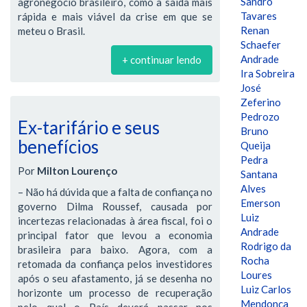
Sandro
agronegócio brasileiro, como a saída mais
Tavares
rápida e mais viável da crise em que se
Renan
meteu o Brasil.
Schaefer
Andrade
+ continuar lendo
Ira Sobreira
José
Zeferino
Pedrozo
Ex-tarifário e seus
Bruno
benefícios
Queija
Pedra
Por
Milton Lourenço
Santana
Alves
– Não há dúvida que a falta de confiança no
Emerson
governo Dilma Roussef, causada por
Luiz
incertezas relacionadas à área fiscal, foi o
Andrade
principal fator que levou a economia
Rodrigo da
brasileira para baixo. Agora, com a
Rocha
retomada da confiança pelos investidores
Loures
após o seu afastamento, já se desenha no
Luiz Carlos
horizonte um processo de recuperação
Mendonça
pelo qual o País deverá passar nos