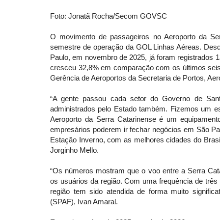
Foto: Jonatã Rocha/Secom GOVSC
O movimento de passageiros no Aeroporto da Serr
semestre de operação da GOL Linhas Aéreas. Desd
Paulo, em novembro de 2025, já foram registrados 1
cresceu 32,8% em comparação com os últimos seis
Gerência de Aeroportos da Secretaria de Portos, Aer
“A gente passou cada setor do Governo de Sant
administrados pelo Estado também. Fizemos um es
Aeroporto da Serra Catarinense é um equipamento 
empresários poderem ir fechar negócios em São Pau
Estação Inverno, com as melhores cidades do Brasil
Jorginho Mello.
“Os números mostram que o voo entre a Serra Cata
os usuários da região. Com uma frequência de trê
região tem sido atendida de forma muito significat
(SPAF), Ivan Amaral.