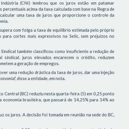
Indústria (CNI) lembrou que os juros estão em patamar
tos percentuais acima da taxa calculada com base na Regra de
 calcular uma taxa de juros que proporcione o controle da
omia.
supera com folga a taxa de equilíbrio estimada pelo próprio
 para cortes mais expressivos na Selic, sem prejuízos no
 Sindical também classificou como insuficiente a redução de
l sindical, juros elevados encarecem o crédito, reduzem
ometem a geração de empregos.
er uma redução drástica da taxa de juros, dar uma injeção
onomia", disse a entidade, em nota.
 Central (BC) reduziu nesta quarta-feira (5) em 0,25 ponto
 da economia brasileira, que passará de 14,25% para 14% ao
uz os juros. A decisão foi tomada em reunião na sede do BC,