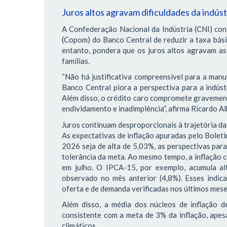
Juros altos agravam dificuldades da indús
A Confederação Nacional da Indústria (CNI) con
(Copom) do Banco Central de reduzir a taxa bás
entanto, pondera que os juros altos agravam as 
famílias.
“Não há justificativa compreensível para a manu
Banco Central piora a perspectiva para a indústr
Além disso, o crédito caro compromete gravemente
endividamento e inadimplência”, afirma Ricardo Al
Juros continuam desproporcionais à trajetória da
As expectativas de inflação apuradas pelo Bole
2026 seja de alta de 5,03%, as perspectivas par
tolerância da meta. Ao mesmo tempo, a inflação 
em julho. O IPCA-15, por exemplo, acumula al
observado no mês anterior (4,8%). Esses indic
oferta e de demanda verificadas nos últimos mes
Além disso, a média dos núcleos de inflação 
consistente com a meta de 3% da inflação, apesa
climáticos.