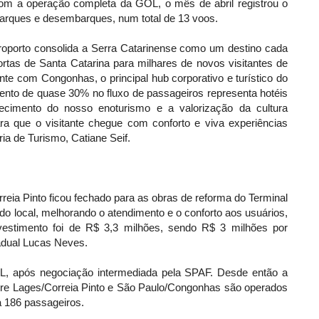
m a operação completa da GOL, o mês de abril registrou o
arques e desembarques, num total de 13 voos.
oporto consolida a Serra Catarinense como um destino cada
rtas de Santa Catarina para milhares de novos visitantes de
te com Congonhas, o principal hub corporativo e turístico do
ento de quase 30% no fluxo de passageiros representa hotéis
lecimento do nosso enoturismo e a valorização da cultura
ra que o visitante chegue com conforto e viva experiências
ia de Turismo, Catiane Seif.
eia Pinto ficou fechado para as obras de reforma do Terminal
o local, melhorando o atendimento e o conforto aos usuários,
vestimento foi de R$ 3,3 milhões, sendo R$ 3 milhões por
adual Lucas Neves.
OL, após negociação intermediada pela SPAF. Desde então a
tre Lages/Correia Pinto e São Paulo/Congonhas são operados
 186 passageiros.