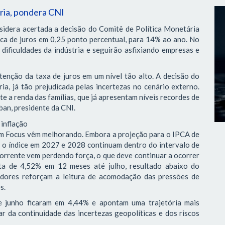
tria, pondera CNI
sidera acertada a decisão do Comitê de Política Monetária
ica de juros em 0,25 ponto percentual, para 14% ao ano. No
dificuldades da indústria e seguirão asfixiando empresas e
tenção da taxa de juros em um nível tão alto. A decisão do
ia, já tão prejudicada pelas incertezas no cenário externo.
 a renda das famílias, que já apresentam níveis recordes de
ban, presidente da CNI.
 inflação
tim Focus vêm melhorando. Embora a projeção para o IPCA de
a o índice em 2027 e 2028 continuam dentro do intervalo de
corrente vem perdendo força, o que deve continuar a ocorrer
ta de 4,52% em 12 meses até julho, resultado abaixo do
adores reforçam a leitura de acomodação das pressões de
es.
de junho ficaram em 4,44% e apontam uma trajetória mais
r da continuidade das incertezas geopolíticas e dos riscos