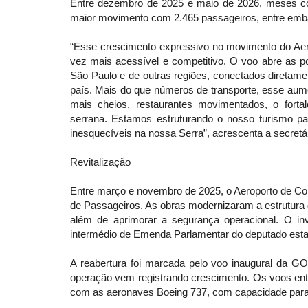
Entre dezembro de 2025 e maio de 2026, meses co
maior movimento com 2.465 passageiros, entre emb
“Esse crescimento expressivo no movimento do Aer
vez mais acessível e competitivo. O voo abre as po
São Paulo e de outras regiões, conectados diretamen
país. Mais do que números de transporte, esse aum
mais cheios, restaurantes movimentados, o forta
serrana. Estamos estruturando o nosso turismo pa
inesquecíveis na nossa Serra”, acrescenta a secretár
Revitalização
Entre março e novembro de 2025, o Aeroporto de Corr
de Passageiros. As obras modernizaram a estrutura d
além de aprimorar a segurança operacional. O in
intermédio de Emenda Parlamentar do deputado est
A reabertura foi marcada pelo voo inaugural da G
operação vem registrando crescimento. Os voos en
com as aeronaves Boeing 737, com capacidade para