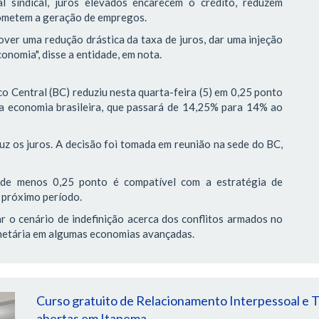
l sindical, juros elevados encarecem o crédito, reduzem
ometem a geração de empregos.
er uma redução drástica da taxa de juros, dar uma injeção
onomia", disse a entidade, em nota.
 Central (BC) reduziu nesta quarta-feira (5) em 0,25 ponto
 da economia brasileira, que passará de 14,25% para 14% ao
uz os juros. A decisão foi tomada em reunião na sede do BC,
l de menos 0,25 ponto é compatível com a estratégia de
 próximo período.
r o cenário de indefinição acerca dos conflitos armados no
onetária em algumas economias avançadas.
Curso gratuito de Relacionamento Interpessoal e T
abertas em Itapema