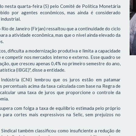
do nesta quarta-feira (5) pelo Comitê de Política Monetária
ebido por agentes econômicos, mas ainda é considerado
industrial.
Rio de Janeiro (Firjan) ressaltou que a continuidade do ciclo
para a atividade econômica, mas que o nível ainda elevado da
s.
os, dificulta a modernização produtiva e limita a capacidade
e e competir nos mercados interno e externo. Esse quadro se
ação, que cresceu apenas 0,4% no primeiro semestre do ano,
tística (IBGE)", disse a entidade.
Indústria (CNI) lembrou que os juros estão em patamar
tos percentuais acima da taxa calculada com base na Regra de
 calcular uma taxa de juros que proporcione o controle da
omia.
supera com folga a taxa de equilíbrio estimada pelo próprio
 para cortes mais expressivos na Selic, sem prejuízos no
 Sindical também classificou como insuficiente a redução de