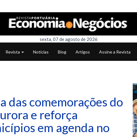
sexta, 07 de agosto de 2026
Revista
Notícias
Blog
Artigos
Assine a Revista
pa das comemorações do
urora e reforça
icípios em agenda no