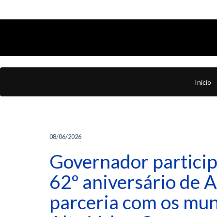
Início
08/06/2026
Governador partici
62º aniversário de A
parceria com os mun