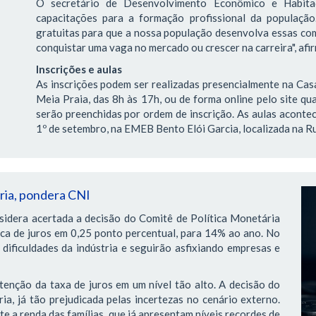
O secretário de Desenvolvimento Econômico e Habitaç
capacitações para a formação profissional da população
gratuitas para que a nossa população desenvolva essas com
conquistar uma vaga no mercado ou crescer na carreira", afi
Inscrições e aulas
As inscrições podem ser realizadas presencialmente na Casa
Meia Praia, das 8h às 17h, ou de forma online pelo site qua
serão preenchidas por ordem de inscrição. As aulas acontec
1º de setembro, na EMEB Bento Elói Garcia, localizada na Ru
tria, pondera CNI
sidera acertada a decisão do Comitê de Política Monetária
ica de juros em 0,25 ponto percentual, para 14% ao ano. No
dificuldades da indústria e seguirão asfixiando empresas e
tenção da taxa de juros em um nível tão alto. A decisão do
ia, já tão prejudicada pelas incertezas no cenário externo.
 a renda das famílias, que já apresentam níveis recordes de