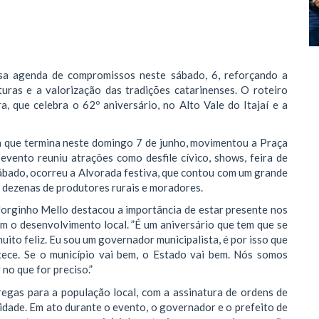
sa agenda de compromissos neste sábado, 6, reforçando a
ras e a valorização das tradições catarinenses. O roteiro
, que celebra o 62º aniversário, no Alto Vale do Itajaí e a
a que termina neste domingo 7 de junho, movimentou a Praça
vento reuniu atrações como desfile cívico, shows, feira de
sábado, ocorreu a Alvorada festiva, que contou com um grande
o dezenas de produtores rurais e moradores.
 Jorginho Mello destacou a importância de estar presente nos
 o desenvolvimento local. ​”É um aniversário que tem que se
ito feliz. Eu sou um governador municipalista, é por isso que
tece. Se o município vai bem, o Estado vai bem. Nós somos
no que for preciso.”
regas para a população local, com a assinatura de ordens de
idade. Em ato durante o evento, o governador e o prefeito de