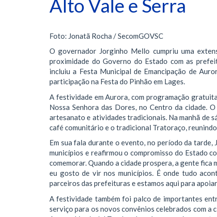
Alto Vale e Serra
Foto: Jonatã Rocha / SecomGOVSC
​O governador Jorginho Mello cumpriu uma exten
proximidade do Governo do Estado com as prefeitu
incluiu a Festa Municipal de Emancipação de Aurora
participação na Festa do Pinhão em Lages.
​A festividade em Aurora, com programação gratuit
Nossa Senhora das Dores, no Centro da cidade. O e
artesanato e atividades tradicionais. Na manhã de 
café comunitário e o tradicional Tratoraço, reunind
​Em sua fala durante o evento, no período da tarde,
municípios e reafirmou o compromisso do Estado com
comemorar. Quando a cidade prospera, a gente fica mu
eu gosto de vir nos municípios. É onde tudo acon
parceiros das prefeituras e estamos aqui para apoiar 
A festividade também foi palco de importantes ent
serviço para os novos convênios celebrados com a c