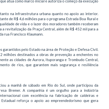
que atua como marco inicial e autoriza o começo da execução
tanto na infraestrutura urbana quanto no apoio ao interior.
ante de R$ 4,6 milhões para o programa Estrada Boa Rural e
A qualidade de vida e o lazer dos moradores também receberam
 a revitalização da Praça Central, além de R$ 452 mil para a
 da rua Francisco Klaumann.
s garantidos pelo Estado na área de Proteção e Defesa Civil.
12 milhões destinados a obras de prevenção a enchentes no
amente as cidades de Aurora, Ituporanga e Trombudo Central,
ento de rios, que garantem mais segurança e resiliência
iciou a manhã de sábado em Rio do Sul, onde participou da
esa Bremer. A companhia é um orgulho para a indústria
nternacional com excelência na fabricação de caldeiras e
o Estadual reforça o apoio ao empreendedorismo que gera