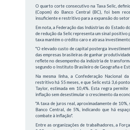
O quarto corte consecutivo na Taxa Selic, defini
(Copom) do Banco Central (BC), foi bem rec
insuficiente e restritivo para a expansão do setor 
Em nota, a Federação das Indústrias do Estado do 
de redução da Selic representa um sinal positivo 
taxa mantém o crédito caro e atrasa investimento
"O elevado custo de capital posterga investiment
das empresas brasileiras de ganhar produtividad
reflete no desempenho da indústria de transform
segundo o Instituto Brasileiro de Geografia e Esta
Na mesma linha, a Confederação Nacional da 
restritivo há 55 meses, e que Selic está 3,6 pon
Taylor, estimada em 10,4%. Esta regra permite
inflação sem desestimular o crescimento da econ
"A taxa de juros real, aproximadamente de 10%, 
Banco Central, de 5%, indicando que há espaço
combate à inflação".
Entre as organizações de trabalhadores, a Força