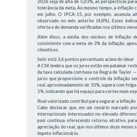
2026 seja de alta de 5,03%, as perspectivas par
tolerância da meta. Ao mesmo tempo, a inflação 
em julho. O IPCA-15, por exemplo, acumula al
observado no mês anterior (4,8%). Esses indic
oferta e de demanda verificadas nos últimos mes
Além disso, a média dos núcleos de inflação 
consistente com a meta de 3% da inflação, apesa
climáticos.
Selic está 3,6 pontos percentuais acima do ideal
A CNI lembra que os juros estão em patamar restr
da taxa calculada com base na Regra de Taylor —
juros que proporcione o controle da inflação s
real, aproximadamente de 10%, supera com folga a
5%, indicando que há espaço para cortes mais expr
Real valorizado contribui para segurar a inflação
Cabe destacar que, em um cenário marcado por 
internacionais interessados no elevado diferenc
país continua oferecendo retorno atrativo para 
apreciação do real, que nos últimos doze meses s
ímpeto inflacionário.