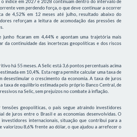
a o índice em 2027 e 2028 continuam dentro do intervalo de
corrente vem perdendo força, o que deve continuar a ocorrer
ta de 4,52% em 12 meses até julho, resultado abaixo do
adores reforçam a leitura de acomodação das pressões de
es.
de junho ficaram em 4,44% e apontam uma trajetória mais
r da continuidade das incertezas geopolíticas e dos riscos
itivo há 55 meses. A Selic está 3,6 pontos percentuais acima
 estimada em 10,4%. Esta regra permite calcular uma taxa de
em desestimular o crescimento da economia. A taxa de juros
 taxa de equilíbrio estimada pelo próprio Banco Central, de
essivos na Selic, sem prejuízos no combate à inflação.
tensões geopolíticas, o país segue atraindo investidores
ial de juros entre o Brasil e as economias desenvolvidas. O
investidores internacionais, situação que contribui para a
e valorizou 8,6% frente ao dólar, o que ajudou a arrefecer o