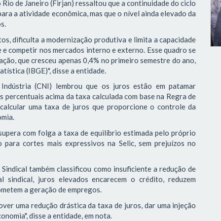
Rio de Janeiro (Firjan) ressaltou que a continuidade do ciclo
para a atividade econômica, mas que o nível ainda elevado da
s.
os, dificulta a modernização produtiva e limita a capacidade
e e competir nos mercados interno e externo. Esse quadro se
ação, que cresceu apenas 0,4% no primeiro semestre do ano,
tística (IBGE)", disse a entidade.
Indústria (CNI) lembrou que os juros estão em patamar
tos percentuais acima da taxa calculada com base na Regra de
 calcular uma taxa de juros que proporcione o controle da
omia.
supera com folga a taxa de equilíbrio estimada pelo próprio
 para cortes mais expressivos na Selic, sem prejuízos no
 Sindical também classificou como insuficiente a redução de
l sindical, juros elevados encarecem o crédito, reduzem
ometem a geração de empregos.
er uma redução drástica da taxa de juros, dar uma injeção
onomia", disse a entidade, em nota.