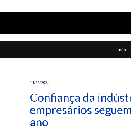
Início
14/11/2025
Confiança da indúst
empresários seguem 
ano