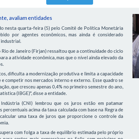
nte, avaliam entidades
do nesta quarta-feira (5) pelo Comitê de Política Monetária
ebido por agentes econômicos, mas ainda é considerado
industrial.
Rio de Janeiro (Firjan) ressaltou que a continuidade do ciclo
para a atividade econômica, mas que o nível ainda elevado da
s.
os, dificulta a modernização produtiva e limita a capacidade
e e competir nos mercados interno e externo. Esse quadro se
ação, que cresceu apenas 0,4% no primeiro semestre do ano,
tística (IBGE)", disse a entidade.
Indústria (CNI) lembrou que os juros estão em patamar
tos percentuais acima da taxa calculada com base na Regra de
 calcular uma taxa de juros que proporcione o controle da
omia.
supera com folga a taxa de equilíbrio estimada pelo próprio
 para cortes mais expressivos na Selic, sem prejuízos no