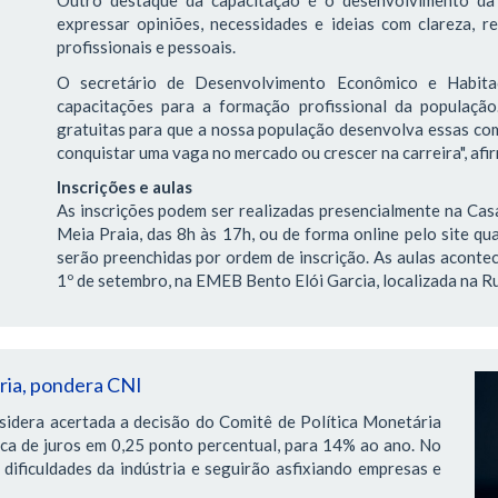
Outro destaque da capacitação é o desenvolvimento da 
expressar opiniões, necessidades e ideias com clareza, re
profissionais e pessoais.
O secretário de Desenvolvimento Econômico e Habitaç
capacitações para a formação profissional da população
gratuitas para que a nossa população desenvolva essas com
conquistar uma vaga no mercado ou crescer na carreira", afi
Inscrições e aulas
As inscrições podem ser realizadas presencialmente na Casa
Meia Praia, das 8h às 17h, ou de forma online pelo site qua
serão preenchidas por ordem de inscrição. As aulas acontec
1º de setembro, na EMEB Bento Elói Garcia, localizada na Ru
tria, pondera CNI
sidera acertada a decisão do Comitê de Política Monetária
ica de juros em 0,25 ponto percentual, para 14% ao ano. No
dificuldades da indústria e seguirão asfixiando empresas e