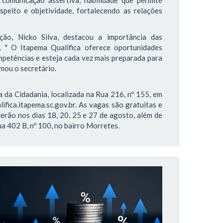
comunicação assertiva, habilidade que permite
speito e objetividade, fortalecendo as relações
ão, Nicko Silva, destacou a importância das
. " O Itapema Qualifica oferece oportunidades
petências e esteja cada vez mais preparada para
rmou o secretário.
 da Cidadania, localizada na Rua 216, nº 155, em
lifica.itapema.sc.gov.br. As vagas são gratuitas e
erão nos dias 18, 20, 25 e 27 de agosto, além de
a 402 B, nº 100, no bairro Morretes.