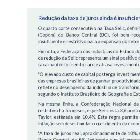
Redução da taxa de juros ainda é insuficie
O quarto corte consecutivo na Taxa Selic, defini
(Copom) do Banco Central (BC), foi bem rec
insuficiente e restritivo para a expansão do setor 
Em nota, a Federação das Indústrias do Estado do 
de redução da Selic representa um sinal positivo 
taxa mantém o crédito caro e atrasa investimento
"O elevado custo de capital posterga investiment
das empresas brasileiras de ganhar produtividad
reflete no desempenho da indústria de transform
segundo o Instituto Brasileiro de Geografia e Esta
Na mesma linha, a Confederação Nacional da 
restritivo há 55 meses, e que Selic está 3,6 pon
Taylor, estimada em 10,4%. Esta regra permite
inflação sem desestimular o crescimento da econ
"A taxa de juros real, aproximadamente de 10%, 
Banco Central, de 5%, indicando que há espaço