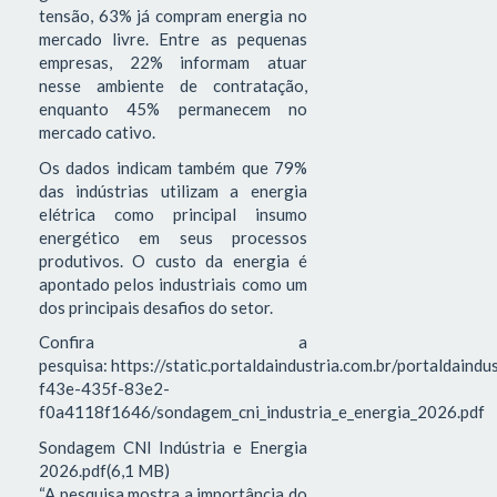
tensão, 63% já compram energia no
mercado livre. Entre as pequenas
empresas, 22% informam atuar
nesse ambiente de contratação,
enquanto 45% permanecem no
mercado cativo.
Os dados indicam também que 79%
das indústrias utilizam a energia
elétrica como principal insumo
energético em seus processos
produtivos. O custo da energia é
apontado pelos industriais como um
dos principais desafios do setor.
Confira a
pesquisa: https://static.portaldaindustria.com.br/portaldaind
f43e-435f-83e2-
f0a4118f1646/sondagem_cni_industria_e_energia_2026.pdf
Sondagem CNI Indústria e Energia
2026.pdf(6,1 MB)
“A pesquisa mostra a importância do